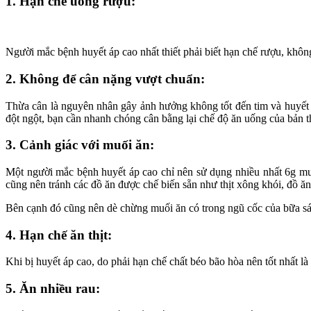
1. Hạn chế uống rượu:
Người mắc bệnh huyết áp cao nhất thiết phải biết hạn chế rượu, khôn
2. Không để cân nặng vượt chuẩn:
Thừa cân là nguyên nhân gây ảnh hưởng không tốt đến tim và huyết á
đột ngột, bạn cần nhanh chóng cân bằng lại chế độ ăn uống của bản th
3. Cảnh giác với muối ăn:
Một người mắc bệnh huyết áp cao chỉ nên sử dụng nhiều nhất 6g muố
cũng nên tránh các đồ ăn được chế biến sẵn như thịt xông khói, đồ ă
Bên cạnh đó cũng nên dè chừng muối ăn có trong ngũ cốc của bữa sá
4. Hạn chế ăn thịt:
Khi bị huyết áp cao, do phải hạn chế chất béo bão hòa nên tốt nhất là c
5. Ăn nhiều rau: