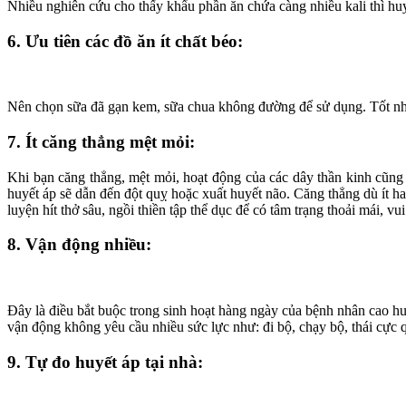
Nhiều nghiên cứu cho thấy khẩu phần ăn chứa càng nhiều kali thì huy
6. Ưu tiên các đồ ăn ít chất béo:
Nên chọn sữa đã gạn kem, sữa chua không đường để sử dụng. Tốt nhất
7. Ít căng thẳng mệt mỏi:
Khi bạn căng thẳng, mệt mỏi, hoạt động của các dây thần kinh cũng
huyết áp sẽ dẫn đến đột quỵ hoặc xuất huyết não. Căng thẳng dù ít ha
luyện hít thở sâu, ngồi thiền tập thể dục để có tâm trạng thoải mái, vui
8. Vận động nhiều:
Đây là điều bắt buộc trong sinh hoạt hàng ngày của bệnh nhân cao hu
vận động không yêu cầu nhiều sức lực như: đi bộ, chạy bộ, thái cực
9. Tự đo huyết áp tại nhà: