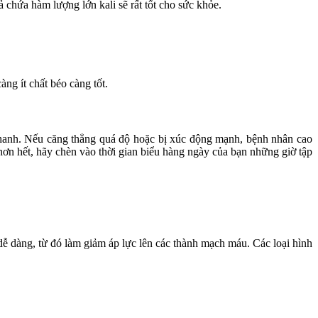
chứa hàm lượng lớn kali sẽ rất tốt cho sức khỏe.
g ít chất béo càng tốt.
 nhanh. Nếu căng thẳng quá độ hoặc bị xúc động mạnh, bệnh nhân cao
 hơn hết, hãy chèn vào thời gian biểu hàng ngày của bạn những giờ tập
dễ dàng, từ đó làm giảm áp lực lên các thành mạch máu. Các loại hình