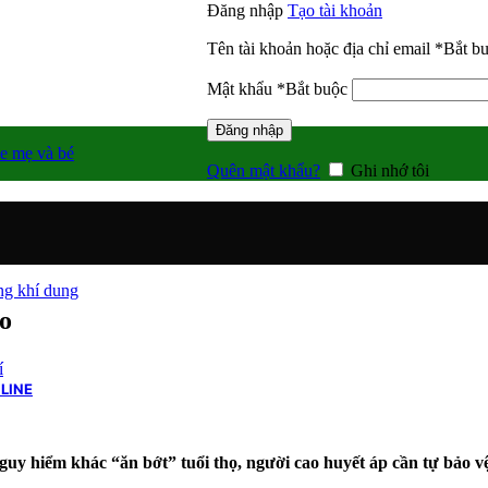
Đăng nhập
Tạo tài khoản
Tên tài khoản hoặc địa chỉ email
*
Bắt b
Mật khẩu
*
Bắt buộc
Đăng nhập
e mẹ và bé
Quên mật khẩu?
Ghi nhớ tôi
g khí dung
ao
í
LINE
uy hiểm khác “ăn bớt” tuổi thọ, người cao huyết áp cần tự bảo v