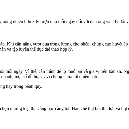
g uống nhiều hơn 3 ly rượu nhỏ mỗi ngày đối với đàn ông và 2 ly đối v
p. Khi cân nặng vượt quá trọng lượng cho phép, chứng cao huyết áp sẽ 
ân và tập luyện thể dục thể thao hợp lý.
i mỗi ngày. Vì thế, cần tránh để lọ muối ăn và gia vị trên bàn ăn. 
n nhanh, một số đồ hộp… vì chúng chứa rất nhiều natri.
ng hay trong bánh quy.
họn những loại thịt càng nạc càng tốt. Hạn chế thịt bò, thịt lợn và thịt