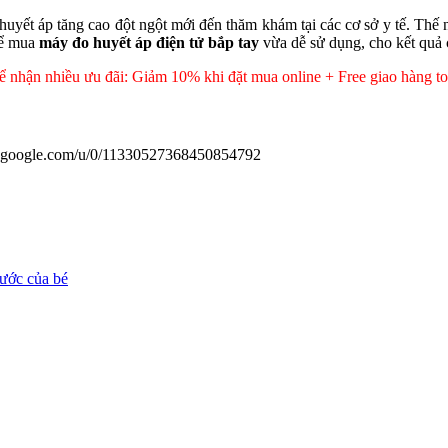
huyết áp tăng cao đột ngột mới đến thăm khám tại các cơ sở y tế. Thế n
hể mua
máy đo huyết áp điện tử bắp tay
vừa dễ sử dụng, cho kết quả 
để nhận nhiều ưu đãi: Giảm 10% khi đặt mua online + Free giao hàng t
us.google.com/u/0/11330527368450854792
hước của bé