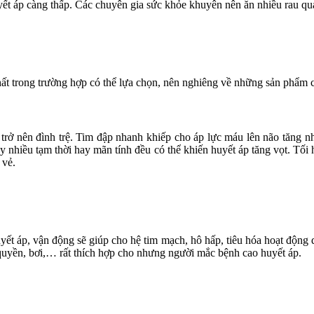
ết áp càng thấp. Các chuyên gia sức khỏe khuyên nên ăn nhiều rau quả 
 trong trường hợp có thể lựa chọn, nên nghiêng về những sản phẩm càn
 trở nên đình trệ. Tim đập nhanh khiếp cho áp lực máu lên não tăng
y nhiều tạm thời hay mãn tính đều có thể khiến huyết áp tăng vọt. Tối
 vẻ.
yết áp, vận động sẽ giúp cho hệ tim mạch, hô hấp, tiêu hóa hoạt động 
 quyền, bơi,… rất thích hợp cho nhưng người mắc bệnh cao huyết áp.