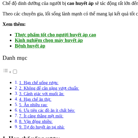
Chế độ dinh dưỡng của người bị
cao huyết áp
sẽ tác động rất lớn đ
Theo các chuyên gia, lối sống lành mạnh có thể mang lại kết quả tốt 
Xem thêm:
Thực phẩm tốt cho người huyết áp cao
Kinh nghiệm chọn máy huyết áp
Bệnh huyết áp
Danh mục
1. Hạn chế uống rượu:
2. Không để cân nặng vượt chuẩn:
3. Cảnh giác với muối ăn:
4. Hạn chế ăn thịt:
5. Ăn nhiều rau:
6. Ưu tiên các đồ ăn ít chất béo:
7. Ít căng thẳng mệt mỏi:
8. Vận động nhiều:
9. Tự đo huyết áp tại nhà: