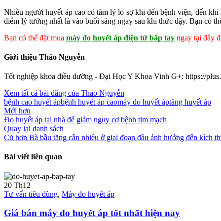
Nhiều người huyết áp cao có tâm lý lo sợ khi đến bệnh viện, đến khi 
điểm lý tưởng nhất là vào buổi sáng ngay sau khi thức dậy. Bạn có t
Bạn có thể đặt mua
máy đo huyết áp điện tử bắp tay
ngay tại đây 
Giới thiệu Thảo Nguyễn
Tốt nghiệp khoa điều dưỡng - Đại Học Y Khoa Vinh G+: https://pl
Xem tất cả bài đăng của Thảo Nguyễn
bệnh cao huyết áp
bệnh huyết áp cao
máy đo huyết áp
tăng huyết áp
Mới hơn
Đo huyết áp tại nhà để giảm nguy cơ bệnh tim mạch
Quay lại danh sách
Cũ hơn
Bà bầu tăng cân nhiều ở giai đoạn đầu ảnh hưởng đến kích t
Bài viết liên quan
20
Th12
Tư vấn tiêu dùng
,
Máy đo huyết áp
Giá bán máy đo huyết áp tốt nhất hiện nay