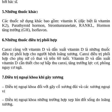
bởi bác sĩ.
5.Những thuốc khác:
Các thuốc sử dụng khác bao gồm: vitamin K (đặc biệt là vitamin
K2), Parathyroid hormon, Strontiumranelate, RANKL, Hormon
tăng trưởng (GH), Isoflavon.
6.Những thuốc điều trị phối hợp
Canxi cùng với vitamin D và dẫn xuất vitamin D là những thuốc
điều trị phối hợp cho người bệnh loãng xương. Canxi điều trị phối
hợp cho phụ nữ có thai và trên 60 tuổi. Vitamin D và dẫn xuất
vitamin D cần thiết cho sự hấp thu canxi, tăng trưởng lực cơ, phòng
nguy cơ ngã.
7.Điều trị ngoại khoa khi gãy xương
– Điều trị ngoại khoa đối với gãy cổ xương đùi và các xương ngoại
vi
– Điều trị ngoại khoa những trường hợp xẹp lún đốt sống do loãng
xương.