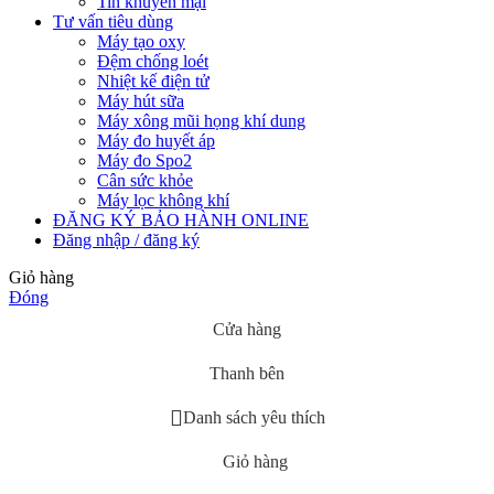
Tin khuyến mại
Tư vấn tiêu dùng
Máy tạo oxy
Đệm chống loét
Nhiệt kế điện tử
Máy hút sữa
Máy xông mũi họng khí dung
Máy đo huyết áp
Máy đo Spo2
Cân sức khỏe
Máy lọc không khí
ĐĂNG KÝ BẢO HÀNH ONLINE
Đăng nhập / đăng ký
Giỏ hàng
Đóng
Cửa hàng
Thanh bên
Danh sách yêu thích
Giỏ hàng