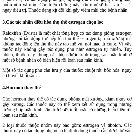
buồn nôn và nôn. Các triệu chứng này hầu như sẽ hết sau 1 – 2
ngày điều trị. Thuốc dạng xịt đôi khi gây viêm mũi cho bệnh nhân.
3.Các tác nhân điều hòa thụ thể estrogen chọn lọc
Raloxifen (Evista) là một chất tổng hợp có tác dụng giống estrogen
nhưng chỉ tác động trự tiếp lên thụ thể estrogen tại mô xương mà
không tac động lên thụ thể này tạo mô vú, nội mạc tử cung. Vì vậy
thuốc này không gây tác dụng phụ như estrogen tự nhiên. Tuy
nhiên, thuốc này không cải thiện được trình trạng sau mãn kinh ở
một số bệnh nhân có biển hiện rối loạn sau mãn kinh.
Một số tác dụng phụ cần lưu ý của thuốc: chuột rút, bốc hỏa, nguy
cơ huyết khối sâu…
4.Hormon thay thế
Các hormon thay thế có tác dụng phòng mất xương, giảm nguy cơ
gãy xương. Các thuốc này có thể xem xét sử dụng trong những
trường hợp mãn kinh sớm trước 45 tuổi hoặc có những biểu hiện rối
loạn sau mãn kinh.
2 loại thuốc thuộc nhóm này bao gồm: estrogen và tibolon. Các
thuốc này có tác dụng phụ nên chỉ định dùng thuốc cần được tư vấn