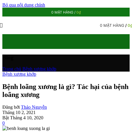
Bỏ qua nội dung chính
0
MẶT HÀNG
/
0
₫
0
MẶT HÀNG
/
0
Blog
Trang chủ
/
Bệnh xương khớp
Bệnh xương khớp
Bệnh loãng xương là gì? Tác hại của bệnh
loãng xương
Đăng bởi
Thảo Nguyễn
Tháng 10 2, 2021
Bật Tháng 4 10, 2020
0