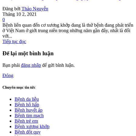
Đăng bởi
Thảo Nguyễn
Tháng 10 2, 2021
0
Bệnh liên quan đến cơ xương khớp đang là thứ bệnh đang phát triển
ở Việt Nam ở giới trung niên trong những năm gần đây, nhất là đối
với...
Tiếp tục đọc
Để lại một bình luận
Bạn phải
đăng nhập
để gửi bình luận.
Đóng
Chuyên mục tin tức
Bệnh da liễu
Bệnh hô hấp
Bệnh huyết áp
Bệnh tim mạch
Bệnh trẻ em
Bệnh xương khớp
Bệnh đột quỵ