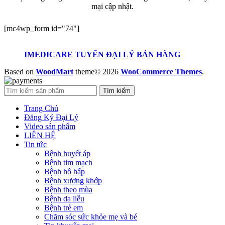
mại cập nhật.
[mc4wp_form id="74"]
IMEDICARE TUYỂN ĐẠI LÝ BÁN HÀNG
Based on
WoodMart
theme© 2026
WooCommerce Themes
.
Tìm kiếm
Trang Chủ
Đăng Ký Đại Lý
Video sản phẩm
LIÊN HỆ
Tin tức
Bệnh huyết áp
Bệnh tim mạch
Bệnh hô hấp
Bệnh xương khớp
Bệnh theo mùa
Bệnh da liễu
Bệnh trẻ em
Chăm sóc sức khỏe mẹ và bé