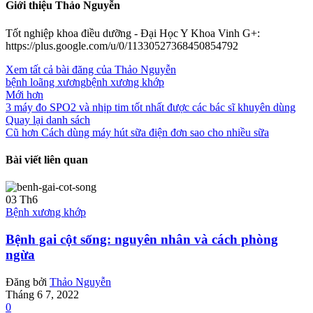
Giới thiệu Thảo Nguyễn
Tốt nghiệp khoa điều dưỡng - Đại Học Y Khoa Vinh G+:
https://plus.google.com/u/0/11330527368450854792
Xem tất cả bài đăng của Thảo Nguyễn
bệnh loãng xương
bệnh xương khớp
Mới hơn
3 máy đo SPO2 và nhịp tim tốt nhất được các bác sĩ khuyên dùng
Quay lại danh sách
Cũ hơn
Cách dùng máy hút sữa điện đơn sao cho nhiều sữa
Bài viết liên quan
03
Th6
Bệnh xương khớp
Bệnh gai cột sống: nguyên nhân và cách phòng
ngừa
Đăng bởi
Thảo Nguyễn
Tháng 6 7, 2022
0