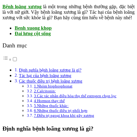
Bệnh loãng xương
là một trong những bệnh thường gặp, đặc biệt
là với nữ giới. Vậy bệnh loãng xương là gì? Tác hại của bệnh loãng
xương với sức khỏe là gì? Bạn hãy cùng tìm hiểu về bệnh này nhé!
Benh xuong khop
Đai lưng cột sống
Danh mục
Định nghĩa bệnh loãng xương là gì?
Tác hại của bệnh loãng xương
Các thuốc điều trị bệnh loãng xương
1.Nhóm bisphosphonat
2.Calcitonin:
3.Các tác nhân điều hòa thụ thể estrogen chọn lọc
4.Hormon thay thế
5.Những thuốc khác:
6.Những thuốc điều trị phối hợp
7.Điều trị ngoại khoa khi gãy xương
Định nghĩa bệnh loãng xương là gì?