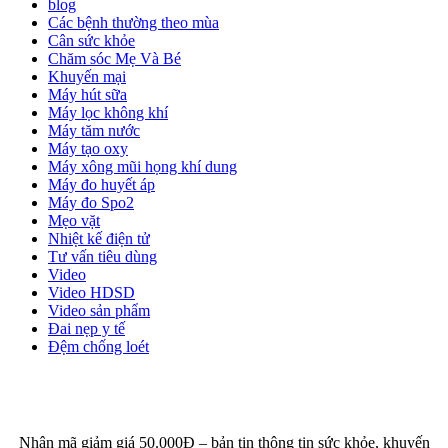
blog
Các bệnh thường theo mùa
Cân sức khỏe
Chăm sóc Mẹ Và Bé
Khuyến mại
Máy hút sữa
Máy lọc không khí
Máy tăm nước
Máy tạo oxy
Máy xông mũi họng khí dung
Máy đo huyết áp
Máy đo Spo2
Mẹo vặt
Nhiệt kế điện tử
Tư vấn tiêu dùng
Video
Video HDSD
Video sản phẩm
Đai nẹp y tế
Đệm chống loét
ĐĂNG KÝ EMAIL NHẬN BẢN TIN SỨC KHỎE,
KHUYẾN MẠI
Nhận mã giảm giá 50.000Đ – bản tin thông tin sức khỏe, khuyến