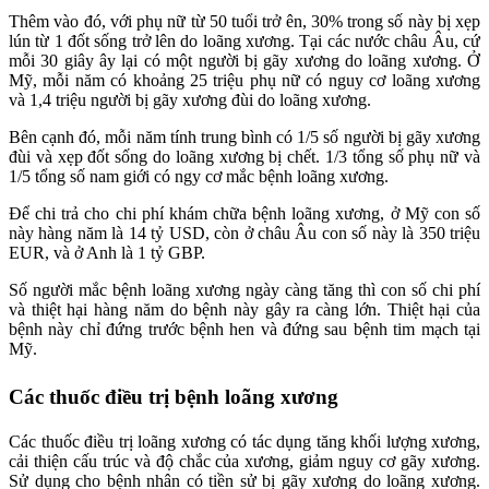
Thêm vào đó, với phụ nữ từ 50 tuổi trở ên, 30% trong số này bị xẹp
lún từ 1 đốt sống trở lên do loãng xương. Tại các nước châu Âu, cứ
mỗi 30 giây ây lại có một người bị gãy xương do loãng xương. Ở
Mỹ, mỗi năm có khoảng 25 triệu phụ nữ có nguy cơ loãng xương
và 1,4 triệu người bị gãy xương đùi do loãng xương.
Bên cạnh đó, mỗi năm tính trung bình có 1/5 số người bị gãy xương
đùi và xẹp đốt sống do loãng xương bị chết. 1/3 tổng số phụ nữ và
1/5 tổng số nam giới có ngy cơ mắc bệnh loãng xương.
Để chi trả cho chi phí khám chữa bệnh loãng xương, ở Mỹ con số
này hàng năm là 14 tỷ USD, còn ở châu Âu con số này là 350 triệu
EUR, và ở Anh là 1 tỷ GBP.
Số người mắc bệnh loãng xương ngày càng tăng thì con số chi phí
và thiệt hại hàng năm do bệnh này gây ra càng lớn. Thiệt hại của
bệnh này chỉ đứng trước bệnh hen và đứng sau bệnh tim mạch tại
Mỹ.
Các thuốc điều trị bệnh loãng xương
Các thuốc điều trị loãng xương có tác dụng tăng khối lượng xương,
cải thiện cấu trúc và độ chắc của xương, giảm nguy cơ gãy xương.
Sử dụng cho bệnh nhân có tiền sử bị gãy xương do loãng xương.