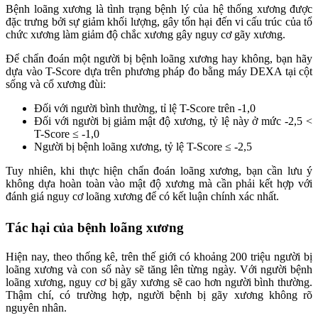
Bệnh loãng xương là tình trạng bệnh lý của hệ thống xương được
đặc trưng bởi sự giảm khối lượng, gây tổn hại đến vi cấu trúc của tổ
chức xương làm giảm độ chắc xương gây nguy cơ gãy xương.
Để chẩn đoán một người bị bệnh loãng xương hay không, bạn hãy
dựa vào T-Score dựa trên phương pháp đo bằng máy DEXA tại cột
sống và cổ xương đùi:
Đối với người bình thường, tỉ lệ T-Score trên -1,0
Đối với người bị giảm mật độ xương, tỷ lệ này ở mức -2,5 <
T-Score ≤ -1,0
Người bị bệnh loãng xương, tỷ lệ T-Score ≤ -2,5
Tuy nhiên, khi thực hiện chẩn đoán loãng xương, bạn cần lưu ý
không dựa hoàn toàn vào mật độ xương mà cần phải kết hợp với
đánh giá nguy cơ loãng xương để có kết luận chính xác nhất.
Tác hại của bệnh loãng xương
Hiện nay, theo thống kê, trên thế giới có khoảng 200 triệu người bị
loãng xương và con số này sẽ tăng lên từng ngày. Với người bệnh
loãng xương, nguy cơ bị gãy xương sẽ cao hơn người bình thường.
Thậm chí, có trường hợp, người bệnh bị gãy xương không rõ
nguyên nhân.