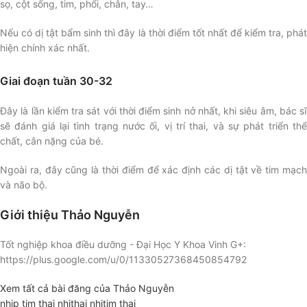
sọ, cột sống, tim, phổi, chân, tay…
Nếu có dị tật bẩm sinh thì đây là thời điểm tốt nhất để kiểm tra, phát
hiện chính xác nhất.
Giai đoạn tuần 30-32
Đây là lần kiểm tra sát với thời điểm sinh nở nhất, khi siêu âm, bác sĩ
sẽ đánh giá lại tình trạng nước ối, vị trí thai, và sự phát triển thể
chất, cân nặng của bé.
Ngoài ra, đây cũng là thời điểm để xác định các dị tật về tim mạch
và não bộ.
Giới thiệu Thảo Nguyễn
Tốt nghiệp khoa điều dưỡng - Đại Học Y Khoa Vinh G+:
https://plus.google.com/u/0/11330527368450854792
Xem tất cả bài đăng của Thảo Nguyễn
nhịp tim thai nhi
thai nhi
tim thai