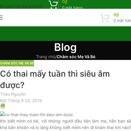
0
₫
Bỏ qua nội dung chính
0
mặt hàng
0
₫
0
mặt hà
Blog
Trang chủ
/
Chăm sóc Mẹ Và Bé
CHĂM SÓC MẸ VÀ BÉ
Có thai mấy tuần thì siêu âm
được?
Thảo Nguyễn
Bật Tháng 9 23, 2019
0
Khi biết mình có bé, với những người đầu tiên làm mẹ, hẳn bạn sẽ
khá băn khoăn và lo lắng không biết mình nên đi khám thai khi nào?