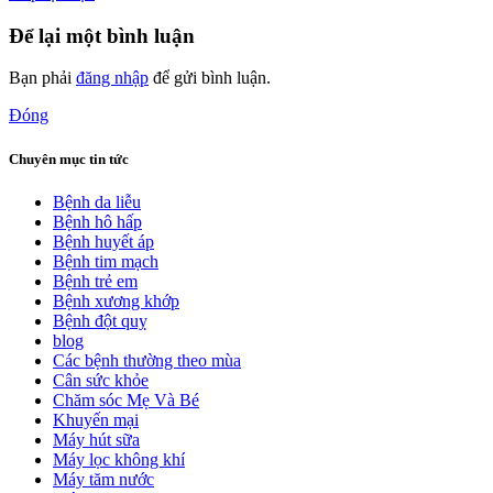
Để lại một bình luận
Bạn phải
đăng nhập
để gửi bình luận.
Đóng
Chuyên mục tin tức
Bệnh da liễu
Bệnh hô hấp
Bệnh huyết áp
Bệnh tim mạch
Bệnh trẻ em
Bệnh xương khớp
Bệnh đột quỵ
blog
Các bệnh thường theo mùa
Cân sức khỏe
Chăm sóc Mẹ Và Bé
Khuyến mại
Máy hút sữa
Máy lọc không khí
Máy tăm nước