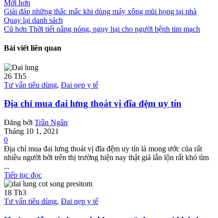
Mới hơn
Giải đáp những thắc mắc khi dùng máy xông mũi họng tại nhà
Quay lại danh sách
Cũ hơn
Thời tiết nắng nóng, ngụy hại cho người bệnh tim mạch
Bài viết liên quan
26
Th5
Tư vấn tiêu dùng
,
Đai nẹp y tế
Địa chỉ mua đai lưng thoát vị đĩa đệm uy tín
Đăng bởi
Trần Ngân
Tháng 10 1, 2021
0
Địa chỉ mua đai lưng thoát vị đĩa đệm uy tín là mong ước của rất
nhiều người bởi trên thị trường hiện nay thật giả lẫn lộn rất khó tìm
...
Tiếp tục đọc
18
Th3
Tư vấn tiêu dùng
,
Đai nẹp y tế