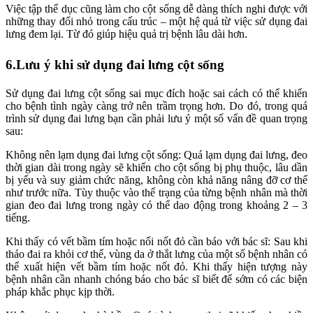
Việc tập thể dục cũng làm cho cột sống dễ dàng thích nghi được với
những thay đổi nhỏ trong cấu trúc – một hệ quả từ việc sử dụng đai
lưng đem lại. Từ đó giúp hiệu quả trị bệnh lâu dài hơn.
6.Lưu ý khi sử dụng đai lưng cột sống
Sử dụng đai lưng cột sống sai mục đích hoặc sai cách có thể khiến
cho bệnh tình ngày càng trở nên trầm trọng hơn. Do đó, trong quá
trình sử dụng đai lưng bạn cần phải lưu ý một số vấn đề quan trọng
sau:
Không nên lạm dụng đai lưng cột sống: Quá lạm dụng đai lưng, đeo
thời gian dài trong ngày sẽ khiến cho cột sống bị phụ thuộc, lâu dần
bị yếu và suy giảm chức năng, không còn khả năng nâng đỡ cơ thể
như trước nữa. Tùy thuộc vào thể trạng của từng bệnh nhân mà thời
gian đeo đai lưng trong ngày có thể dao động trong khoảng 2 – 3
tiếng.
Khi thấy có vết bầm tím hoặc nối nốt đỏ cần báo với bác sĩ: Sau khi
tháo đai ra khỏi cơ thể, vùng da ở thắt lưng của một số bệnh nhân có
thể xuất hiện vết bầm tím hoặc nốt đỏ. Khi thấy hiện tượng này
bệnh nhân cần nhanh chóng báo cho bác sĩ biết để sớm có các biện
pháp khắc phục kịp thời.