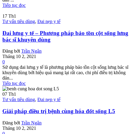
Tiếp tục đọc
17
Th1
Tư vấn tiêu dùng
,
Đai nẹp y tế
Đai lưng y tế – Phương pháp bảo tồn cột sống lưng
bác sĩ khuyên dùng
Đăng bởi
Trần Ngân
Tháng 10 2, 2021
0
Sử dụng đai lưng y tế là phương pháp bảo tồn cột sống lưng bác sĩ
khuyên dùng bởi hiệu quả mang lại rất cao, chi phí điều trị không
đán...
Tiếp tục đọc
07
Th1
Tư vấn tiêu dùng
,
Đai nẹp y tế
Giải pháp điều trị bệnh cùng hóa đốt sống L5
Đăng bởi
Trần Ngân
Tháng 10 2, 2021
0