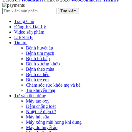
Tìm kiếm
Trang Chủ
Đăng Ký Đại Lý
Video sản phẩm
LIÊN HỆ
Tin tức
Bệnh huyết áp
Bệnh tim mạch
Bệnh hô hấp
Bệnh xương khớp
Bệnh theo mùa
Bệnh da liễu
Bệnh trẻ em
Chăm sóc sức khỏe mẹ và bé
Tin khuyến mại
Tư vấn tiêu dùng
Máy tạo oxy
Đệm chống loét
Nhiệt kế điện tử
Máy hút sữa
Máy xông mũi họng khí dung
Máy đo huyết áp