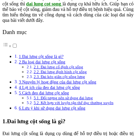
cột sống thì
dai lung cot song
là dụng cụ khá hữu ích. Giúp bạn có
thể bảo vệ cột sống, giảm đau và hỗ trợ điều trị bệnh hiệu quả. Cùng
tìm hiểu thông tin về công dụng và cách dùng của các loại đai này
qua bài viết dưới đây.
Danh mục
1.Đai lưng cột sống là gì?
2.Ba loại đai lưng cột sống
2.1. Đai lưng cố định cột sống
2.2. Đai lưng định hình cột sống
2.3. Đai kéo giãn cột sống lưng
3.Nguyên lý hoạt động của đai lưng cột sống
4.Lợi ích của đeo đai lưng cột sống
5.Cách đeo đai lưng cột sống
5.1. Đối tượng nên sử dụng đai lưng
5.2. Kết hợp với luyện tập thể dục thường xuyên
6.Lưu ý khi sử dụng đai lưng cột sống
1.Đai lưng cột sống là gì?
Đai lưng cột sống là dụng cụ dùng để hỗ trợ điều trị hoặc điều trị