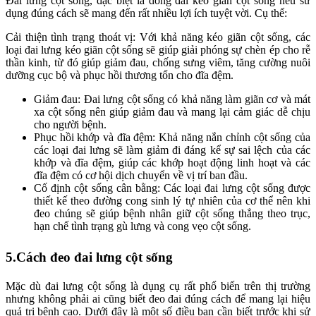
Đai lưng cột sống, đặc biệt là dòng đai kéo giãn cột sống nếu sử
dụng đúng cách sẽ mang đến rất nhiều lợi ích tuyệt vời. Cụ thể:
Cải thiện tình trạng thoát vị: Với khả năng kéo giãn cột sống, các
loại đai lưng kéo giãn cột sống sẽ giúp giải phóng sự chèn ép cho rễ
thần kinh, từ đó giúp giảm đau, chống sưng viêm, tăng cường nuôi
dưỡng cục bộ và phục hồi thương tổn cho đĩa đệm.
Giảm đau: Đai lưng cột sống có khả năng làm giãn cơ và mát
xa cột sống nên giúp giảm đau và mang lại cảm giác dễ chịu
cho người bệnh.
Phục hồi khớp và đĩa đệm: Khả năng nắn chỉnh cột sống của
các loại đai lưng sẽ làm giảm đi đáng kể sự sai lệch của các
khớp và đĩa đệm, giúp các khớp hoạt động linh hoạt và các
đĩa đệm có cơ hội dịch chuyển về vị trí ban đầu.
Cố định cột sống cân bằng: Các loại đai lưng cột sống được
thiết kế theo đường cong sinh lý tự nhiên của cơ thể nên khi
đeo chúng sẽ giúp bệnh nhân giữ cột sống thẳng theo trục,
hạn chế tình trạng gù lưng và cong vẹo cột sống.
5.Cách đeo đai lưng cột sống
Mặc dù đai lưng cột sống là dụng cụ rất phổ biến trên thị trường
nhưng không phải ai cũng biết đeo đai đúng cách để mang lại hiệu
quả trị bệnh cao. Dưới đây là một số điều bạn cần biết trước khi sử