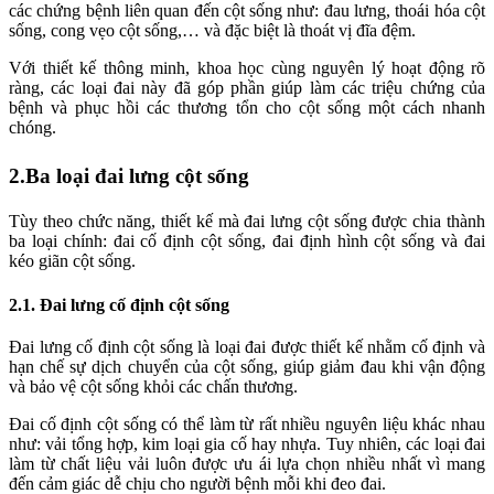
các chứng bệnh liên quan đến cột sống như: đau lưng, thoái hóa cột
sống, cong vẹo cột sống,… và đặc biệt là thoát vị đĩa đệm.
Với thiết kế thông minh, khoa học cùng nguyên lý hoạt động rõ
ràng, các loại đai này đã góp phần giúp làm các triệu chứng của
bệnh và phục hồi các thương tổn cho cột sống một cách nhanh
chóng.
2.Ba loại đai lưng cột sống
Tùy theo chức năng, thiết kế mà đai lưng cột sống được chia thành
ba loại chính: đai cố định cột sống, đai định hình cột sống và đai
kéo giãn cột sống.
2.1. Đai lưng cố định cột sống
Đai lưng cố định cột sống là loại đai được thiết kế nhằm cố định và
hạn chế sự dịch chuyển của cột sống, giúp giảm đau khi vận động
và bảo vệ cột sống khỏi các chấn thương.
Đai cố định cột sống có thể làm từ rất nhiều nguyên liệu khác nhau
như: vải tổng hợp, kim loại gia cố hay nhựa. Tuy nhiên, các loại đai
làm từ chất liệu vải luôn được ưu ái lựa chọn nhiều nhất vì mang
đến cảm giác dễ chịu cho người bệnh mỗi khi đeo đai.