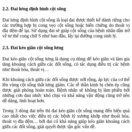
2.2. Đai lưng định hình cột sống
Đai lưng định hình cột sống là loại đai được thiết kế dành riêng cho
các trường hợp bị cong vẹo cột sống hoặc biến chứng do thoát vị
đĩa đệm để lại. Sử dụng đai sẽ giúp cột sống của bệnh nhân dần trở
về tư thế cong chữ S như ban đầu, lấy lại đường cong sinh lý.
2.3. Đai kéo giãn cột sống lưng
Đai kéo giãn cột sống lưng là dụng cụ dùng để kéo giãn và làm gia
tăng khoảng cách giữa các đốt sống, có tác dụng điều trị các bệnh
như thoái hóa, thoát vị…
Khi khoảng cách giữa các đốt sống được nới rộng, áp lực của cơ thể
lên vùng cột sống thắt lưng giảm. Các rễ thần kinh bị chèn ép cũng
được giải phóng hoàn toàn. Bệnh nhân sẽ không bị làm phiền bởi
những cơn đau nhức khó chịu và khả năng vận động cũng trở nên
dễ dàng, linh hoạt hơn.
Trong 3 dòng đai trên thì đai kéo giãn cột sống mang đến hiệu quả
cao nhất cho việc điều trị các bệnh lý xương khớp như thoái hóa,
thoát vị đĩa đệm… bởi đai có khả năng giúp kéo giãn khoảng cách
giữa các đốt sống, giải quyết được tận gốc vấn đề.