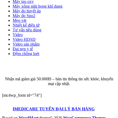
Máy tạo oxy
Máy xông mũi họng khí dung
Máy đo huyết áp
Máy đo Spo2
Mẹo vặt
Nhiệt kế điện tử
Tư vấn tiêu dùng
Video
Video HDSD
Video sản phẩm
Đai nẹp y tế
Đệm chống loét
ĐĂNG KÝ EMAIL NHẬN BẢN TIN SỨC KHỎE,
KHUYẾN MẠI
Nhận mã giảm giá 50.000Đ – bản tin thông tin sức khỏe, khuyến
mại cập nhật.
[mc4wp_form id="74"]
IMEDICARE TUYỂN ĐẠI LÝ BÁN HÀNG
Based on
WoodMart
theme© 2026
WooCommerce Themes
.