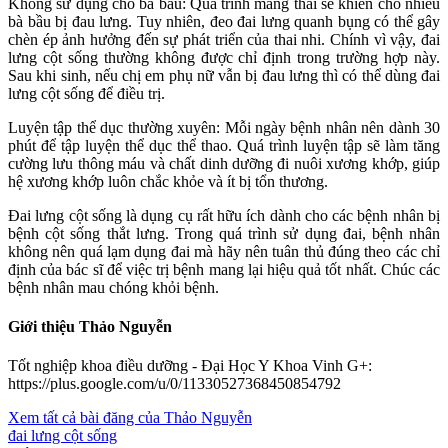
Không sử dụng cho bà bầu: Quá trình mang thai sẽ khiến cho nhiều
bà bầu bị đau lưng. Tuy nhiên, đeo đai lưng quanh bụng có thể gây
chèn ép ảnh hưởng đến sự phát triển của thai nhi. Chính vì vậy, đai
lưng cột sống thường không được chỉ định trong trường hợp này.
Sau khi sinh, nếu chị em phụ nữ vẫn bị đau lưng thì có thể dùng đai
lưng cột sống để điều trị.
Luyện tập thể dục thường xuyên: Mỗi ngày bệnh nhân nên dành 30
phút để tập luyện thể dục thể thao. Quá trình luyện tập sẽ làm tăng
cường lưu thông máu và chất dinh dưỡng đi nuôi xương khớp, giúp
hệ xương khớp luôn chắc khỏe và ít bị tổn thương.
Đai lưng cột sống là dụng cụ rất hữu ích dành cho các bệnh nhân bị
bệnh cột sống thắt lưng. Trong quá trình sử dụng đai, bệnh nhân
không nên quá lạm dụng đai mà hãy nên tuân thủ đúng theo các chỉ
định của bác sĩ để việc trị bệnh mang lại hiệu quả tốt nhất. Chúc các
bệnh nhân mau chóng khỏi bệnh.
Giới thiệu Thảo Nguyễn
Tốt nghiệp khoa điều dưỡng - Đại Học Y Khoa Vinh G+:
https://plus.google.com/u/0/11330527368450854792
Xem tất cả bài đăng của Thảo Nguyễn
đai lưng cột sống