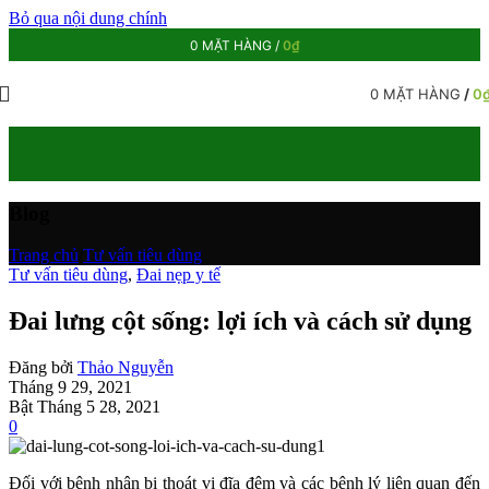
Bỏ qua nội dung chính
0
MẶT HÀNG
/
0
₫
0
MẶT HÀNG
/
0
Blog
Trang chủ
/
Tư vấn tiêu dùng
Tư vấn tiêu dùng
,
Đai nẹp y tế
Đai lưng cột sống: lợi ích và cách sử dụng
Đăng bởi
Thảo Nguyễn
Tháng 9 29, 2021
Bật Tháng 5 28, 2021
0
Đối với bệnh nhân bị thoát vị đĩa đệm và các bệnh lý liên quan đến