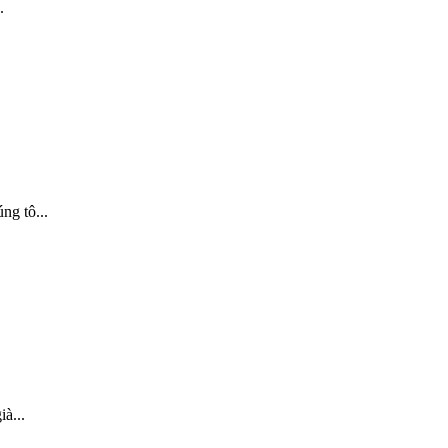
.
ng tô...
à...