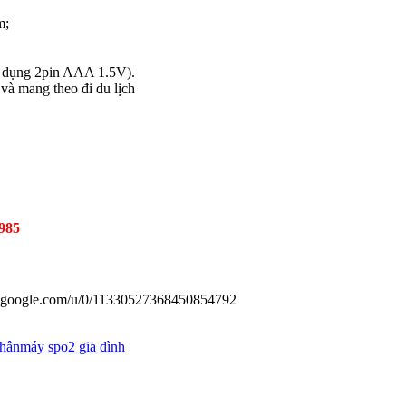
m;
sử dụng 2pin AAA 1.5V).
 và mang theo đi du lịch
.985
us.google.com/u/0/11330527368450854792
nhân
máy spo2 gia đình