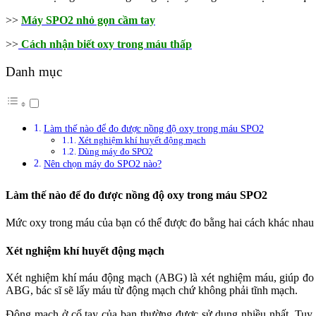
>>
Máy SPO2 nhỏ gọn cầm tay
>>
Cách nhận biết oxy trong máu thấp
Danh mục
Làm thế nào để đo được nồng độ oxy trong máu SPO2
Xét nghiệm khí huyết động mạch
Dùng máy đo SPO2
Nên chọn máy đo SPO2 nào?
Làm thế nào để đo được nồng độ oxy trong máu SPO2
Mức oxy trong máu của bạn có thể được đo bằng hai cách khác nhau
Xét nghiệm khí huyết động mạch
Xét nghiệm khí máu động mạch (ABG) là xét nghiệm máu, giúp đo m
ABG, bác sĩ sẽ lấy máu từ động mạch chứ không phải tĩnh mạch.
Động mạch ở cổ tay của bạn thường được sử dụng nhiều nhất. Tuy n