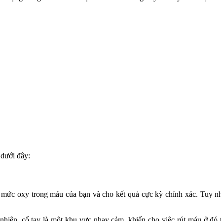
 dưới đây:
ức oxy trong máu của bạn và cho kết quả cực kỳ chính xác. Tuy nh
hiên, cổ tay là một khu vực nhạy cảm, khiến cho việc rút máu ở đó 