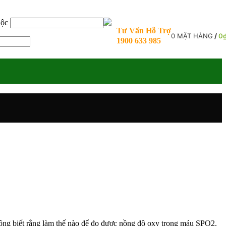
uộc
Tư Vấn Hỗ Trợ
0
MẶT HÀNG
/
0
1900 633 985
không biết rằng làm thế nào để đo được nồng độ oxy trong máu SPO2.