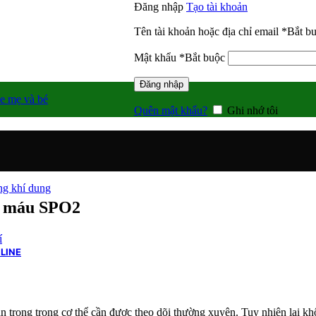
Đăng nhập
Tạo tài khoản
Tên tài khoản hoặc địa chỉ email
*
Bắt b
Mật khẩu
*
Bắt buộc
Đăng nhập
e mẹ và bé
Quên mật khẩu?
Ghi nhớ tôi
g khí dung
ng máu SPO2
í
LINE
an trọng trong cơ thể cần được theo dõi thường xuyên. Tuy nhiên lại 