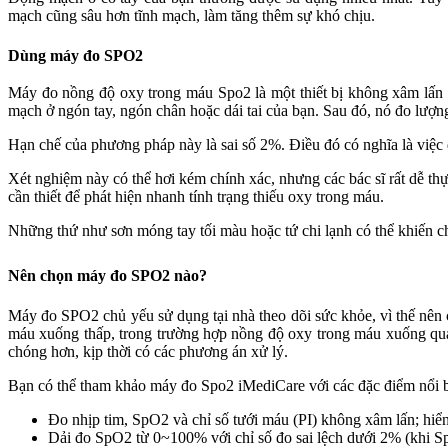
mạch cũng sâu hơn tĩnh mạch, làm tăng thêm sự khó chịu.
Dùng máy đo SPO2
Máy đo nồng độ oxy trong máu Spo2 là một thiết bị không xâm lấn 
mạch ở ngón tay, ngón chân hoặc dái tai của bạn. Sau đó, nó đo lượ
Hạn chế của phương pháp này là sai số 2%. Điều đó có nghĩa là việc
Xét nghiệm này có thể hơi kém chính xác, nhưng các bác sĩ rất dễ thự
cần thiết để phát hiện nhanh tính trạng thiếu oxy trong máu.
Những thứ như sơn móng tay tối màu hoặc tứ chi lạnh có thể khiến c
Nên chọn máy đo SPO2 nào?
Máy đo SPO2 chủ yếu sử dụng tại nhà theo dõi sức khỏe, vì thế nên
máu xuống thấp, trong trường hợp nồng độ oxy trong máu xuống quá
chóng hơn, kịp thời có các phương án xử lý.
Bạn có thể tham khảo máy đo Spo2 iMediCare với các đặc điểm nổi bậ
Đo nhịp tim, SpO2 và chỉ số tưới máu (PI) không xâm lấn; hiển 
Dải đo SpO2 từ 0~100% với chỉ số đo sai lệch dưới 2% (khi 