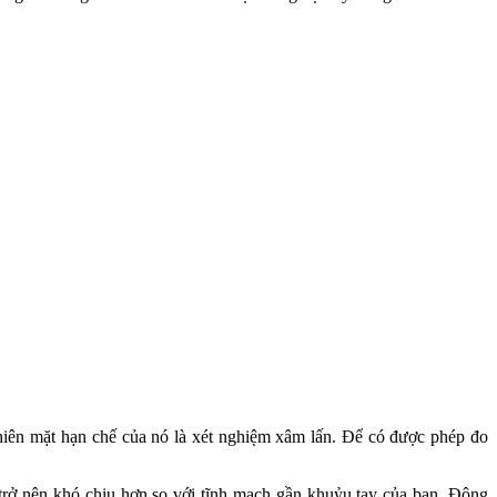
iên mặt hạn chế của nó là xét nghiệm xâm lấn. Để có được phép đo
trở nên khó chịu hơn so với tĩnh mạch gần khuỷu tay của bạn. Động