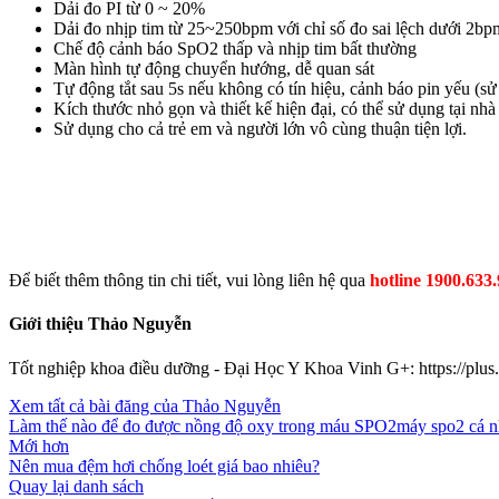
Dải đo PI từ 0 ~ 20%
Dải đo nhịp tim từ 25~250bpm với chỉ số đo sai lệch dưới 2bp
Chế độ cảnh báo SpO2 thấp và nhịp tim bất thường
Màn hình tự động chuyển hướng, dễ quan sát
Tự động tắt sau 5s nếu không có tín hiệu, cảnh báo pin yếu (
Kích thước nhỏ gọn và thiết kế hiện đại, có thể sử dụng tại nhà
Sử dụng cho cả trẻ em và người lớn vô cùng thuận tiện lợi.
Để biết thêm thông tin chi tiết, vui lòng liên hệ qua
hotline 1900.633
Giới thiệu Thảo Nguyễn
Tốt nghiệp khoa điều dưỡng - Đại Học Y Khoa Vinh G+: https://pl
Xem tất cả bài đăng của Thảo Nguyễn
Làm thế nào để đo được nồng độ oxy trong máu SPO2
máy spo2 cá 
Mới hơn
Nên mua đệm hơi chống loét giá bao nhiêu?
Quay lại danh sách