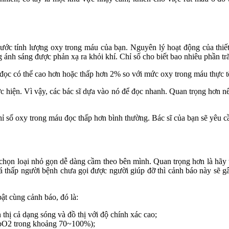
ước tính lượng oxy trong máu của bạn. Nguyên lý hoạt động của thiết
ng ánh sáng được phản xạ ra khỏi khí. Chỉ số cho biết bao nhiêu phần 
 đọc có thể cao hơn hoặc thấp hơn 2% so với mức oxy trong máu thực t
c hiện. Vì vậy, các bác sĩ dựa vào nó để đọc nhanh. Quan trọng hơn nếu 
hỉ số oxy trong máu đọc thấp hơn bình thường. Bác sĩ của bạn sẽ yêu
 chọn loại nhỏ gọn dễ dàng cầm theo bên mình. Quan trọng hơn là hãy
 thấp người bệnh chưa gọi được người giúp đỡ thì cảnh báo này sẽ gâ
t cùng cảnh báo, đó là:
thị cả dạng sóng và đồ thị với độ chính xác cao;
SpO2 trong khoảng 70~100%);