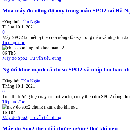
Mua máy đo nồng độ oxy trong máu SPO2 tại Hà Nộ
Đăng bởi
Trần Ngân
Tháng 10 1, 2021
0
Máy SPO2 là thiết bị theo dõi nồng độ oxy trong máu và nhịp tim dà
Tiếp tục đọc
06
Th5
Máy đo Spo2
,
Tư vấn tiêu dùng
Người khỏe mạnh có chỉ số SPO2 và nhịp tim bao nh
Đăng bởi
Trần Ngân
Tháng 10 1, 2021
0
Trên thị trường hiện nay có một vài loại máy theo dõi SPO2 nồng độ 
Tiếp tục đọc
16
Th4
Máy đo Spo2
,
Tư vấn tiêu dùng
Máy đo Spo2 theo dõi chứng ngưng thở khi ngủ