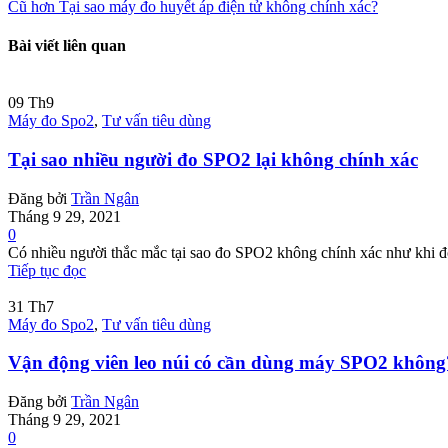
Cũ hơn
Tại sao máy đo huyết áp điện tử không chính xác?
Bài viết liên quan
09
Th9
Máy đo Spo2
,
Tư vấn tiêu dùng
Tại sao nhiều người đo SPO2 lại không chính xác
Đăng bởi
Trần Ngân
Tháng 9 29, 2021
0
Có nhiều người thắc mắc tại sao đo SPO2 không chính xác như khi đo
Tiếp tục đọc
31
Th7
Máy đo Spo2
,
Tư vấn tiêu dùng
Vận động viên leo núi có cần dùng máy SPO2 không
Đăng bởi
Trần Ngân
Tháng 9 29, 2021
0