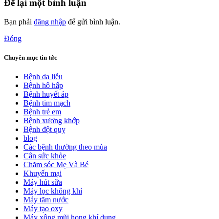
Để lại một bình luận
Bạn phải
đăng nhập
để gửi bình luận.
Đóng
Chuyên mục tin tức
Bệnh da liễu
Bệnh hô hấp
Bệnh huyết áp
Bệnh tim mạch
Bệnh trẻ em
Bệnh xương khớp
Bệnh đột quỵ
blog
Các bệnh thường theo mùa
Cân sức khỏe
Chăm sóc Mẹ Và Bé
Khuyến mại
Máy hút sữa
Máy lọc không khí
Máy tăm nước
Máy tạo oxy
Máy xông mũi họng khí dung