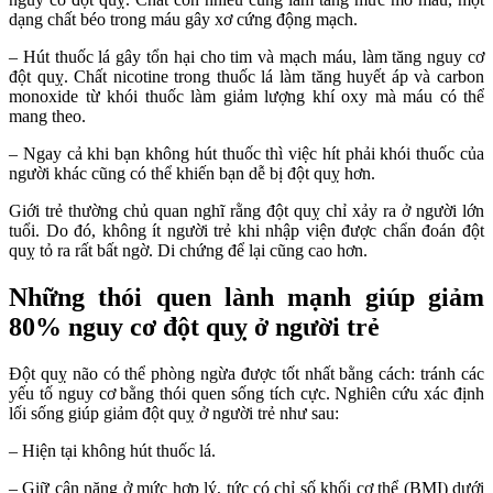
dạng chất béo trong máu gây xơ cứng động mạch.
– Hút thuốc lá gây tổn hại cho tim và mạch máu, làm tăng nguy cơ
đột quỵ. Chất nicotine trong thuốc lá làm tăng huyết áp và carbon
monoxide từ khói thuốc làm giảm lượng khí oxy mà máu có thể
mang theo.
– Ngay cả khi bạn không hút thuốc thì việc hít phải khói thuốc của
người khác cũng có thể khiến bạn dễ bị đột quỵ hơn.
Giới trẻ thường chủ quan nghĩ rằng đột quỵ chỉ xảy ra ở người lớn
tuổi. Do đó, không ít người trẻ khi nhập viện được chẩn đoán đột
quỵ tỏ ra rất bất ngờ. Di chứng để lại cũng cao hơn.
Những thói quen lành mạnh giúp giảm
80% nguy cơ đột quỵ ở người trẻ
Đột quỵ não có thể phòng ngừa được tốt nhất bằng cách: tránh các
yếu tố nguy cơ bằng thói quen sống tích cực. Nghiên cứu xác định
lối sống giúp giảm đột quỵ ở người trẻ như sau:
– Hiện tại không hút thuốc lá.
– Giữ cân nặng ở mức hợp lý, tức có chỉ số khối cơ thể (BMI) dưới