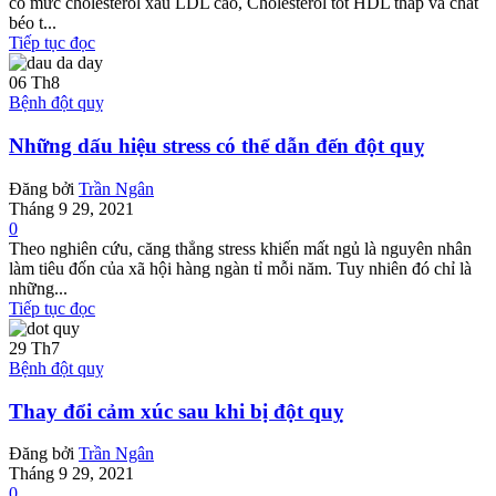
có mức cholesterol xấu LDL cao, Cholesterol tốt HDL thấp và chất
béo t...
Tiếp tục đọc
06
Th8
Bệnh đột quỵ
Những dấu hiệu stress có thể dẫn đến đột quỵ
Đăng bởi
Trần Ngân
Tháng 9 29, 2021
0
Theo nghiên cứu, căng thẳng stress khiến mất ngủ là nguyên nhân
làm tiêu đốn của xã hội hàng ngàn tỉ mỗi năm. Tuy nhiên đó chỉ là
những...
Tiếp tục đọc
29
Th7
Bệnh đột quỵ
Thay đổi cảm xúc sau khi bị đột quỵ
Đăng bởi
Trần Ngân
Tháng 9 29, 2021
0