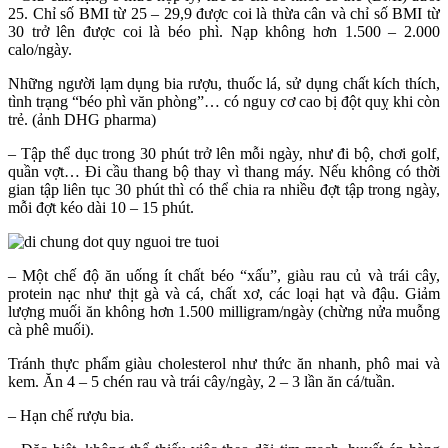
25. Chỉ số BMI từ 25 – 29,9 được coi là thừa cân và chỉ số BMI từ
30 trở lên được coi là béo phì. Nạp không hơn 1.500 – 2.000
calo/ngày.
Những người lạm dụng bia rượu, thuốc lá, sử dụng chất kích thích,
tình trạng “béo phì văn phòng”… có nguy cơ cao bị đột quỵ khi còn
trẻ. (ảnh DHG pharma)
– Tập thể dục trong 30 phút trở lên mỗi ngày, như đi bộ, chơi golf,
quần vợt… Đi cầu thang bộ thay vì thang máy. Nếu không có thời
gian tập liên tục 30 phút thì có thể chia ra nhiều đợt tập trong ngày,
mỗi đợt kéo dài 10 – 15 phút.
– Một chế độ ăn uống ít chất béo “xấu”, giàu rau củ và trái cây,
protein nạc như thịt gà và cá, chất xơ, các loại hạt và đậu. Giảm
lượng muối ăn không hơn 1.500 milligram/ngày (chừng nửa muỗng
cà phê muối).
Tránh thực phẩm giàu cholesterol như thức ăn nhanh, phô mai và
kem. Ăn 4 – 5 chén rau và trái cây/ngày, 2 – 3 lần ăn cá/tuần.
– Hạn chế rượu bia.