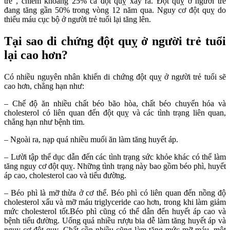
trẻ”, chiếm khoảng 25% ca đột quỵ xảy ra. Đột quỵ ở người trẻ
đang tăng gần 50% trong vòng 12 năm qua. Nguy cơ đột quỵ do
thiếu máu cục bộ ở người trẻ tuổi lại tăng lên.
Tại sao di chứng đột quỵ ở người trẻ tuổi
lại cao hơn?
Có nhiều nguyên nhân khiến di chứng đột quỵ ở người trẻ tuổi sẽ
cao hơn, chẳng hạn như:
– Chế độ ăn nhiều chất béo bão hòa, chất béo chuyển hóa và
cholesterol có liên quan đến đột quỵ và các tình trạng liên quan,
chẳng hạn như bệnh tim.
– Ngoài ra, nạp quá nhiều muối ăn làm tăng huyết áp.
– Lười tập thể dục dẫn đến các tình trạng sức khỏe khác có thể làm
tăng nguy cơ đột quỵ. Những tình trạng này bao gồm béo phì, huyết
áp cao, cholesterol cao và tiểu đường.
– Béo phì là mỡ thừa ở cơ thể. Béo phì có liên quan đến nồng độ
cholesterol xấu và mỡ máu triglyceride cao hơn, trong khi làm giảm
mức cholesterol tốt.Béo phì cũng có thể dẫn đến huyết áp cao và
bệnh tiểu đường. Uống quá nhiều rượu bia dễ làm tăng huyết áp và
nguy cơ đột quỵ. Chất cồn nhiều cũng làm tăng mức mỡ máu, một