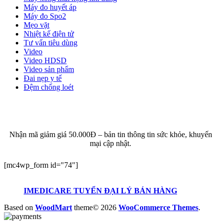
Máy đo huyết áp
Máy đo Spo2
Mẹo vặt
Nhiệt kế điện tử
Tư vấn tiêu dùng
Video
Video HDSD
Video sản phẩm
Đai nẹp y tế
Đệm chống loét
ĐĂNG KÝ EMAIL NHẬN BẢN TIN SỨC KHỎE,
KHUYẾN MẠI
Nhận mã giảm giá 50.000Đ – bản tin thông tin sức khỏe, khuyến
mại cập nhật.
[mc4wp_form id="74"]
IMEDICARE TUYỂN ĐẠI LÝ BÁN HÀNG
Based on
WoodMart
theme© 2026
WooCommerce Themes
.