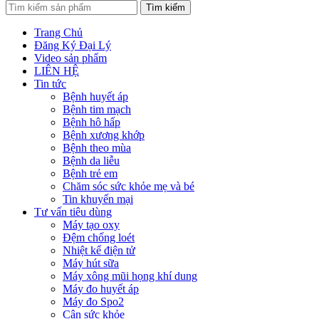
Tìm kiếm
Trang Chủ
Đăng Ký Đại Lý
Video sản phẩm
LIÊN HỆ
Tin tức
Bệnh huyết áp
Bệnh tim mạch
Bệnh hô hấp
Bệnh xương khớp
Bệnh theo mùa
Bệnh da liễu
Bệnh trẻ em
Chăm sóc sức khỏe mẹ và bé
Tin khuyến mại
Tư vấn tiêu dùng
Máy tạo oxy
Đệm chống loét
Nhiệt kế điện tử
Máy hút sữa
Máy xông mũi họng khí dung
Máy đo huyết áp
Máy đo Spo2
Cân sức khỏe