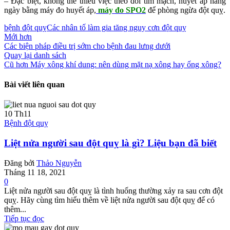
– Đặc biệt, không thể thiếu việc theo dõi tim mạch, huyết áp hàng
ngày bằng máy đo huyết áp,
máy đo SPO2
để phòng ngừa đột quỵ.
bệnh đột quỵ
Các nhân tố làm gia tăng nguy cơn đột quỵ
Mới hơn
Các biện pháp điều trị sớm cho bệnh đau lưng dưới
Quay lại danh sách
Cũ hơn
Máy xông khí dung: nên dùng mặt nạ xông hay ống xông?
Bài viết liên quan
10
Th11
Bệnh đột quỵ
Liệt nửa người sau đột quỵ là gì? Liệu bạn đã biết
Đăng bởi
Thảo Nguyễn
Tháng 11 18, 2021
0
Liệt nửa người sau đột quỵ là tình huống thường xảy ra sau cơn đột
quỵ. Hãy cùng tìm hiểu thêm về liệt nửa người sau đột quỵ để có
thêm...
Tiếp tục đọc