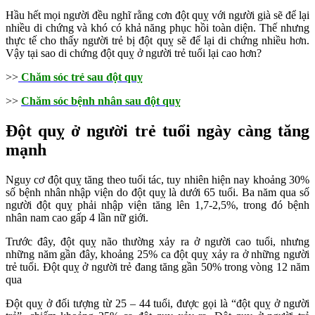
Hầu hết mọi người đều nghĩ rằng cơn đột quỵ với người già sẽ để lại
nhiều di chứng và khó có khả năng phục hồi toàn diện. Thế nhưng
thực tế cho thấy người trẻ bị đột quỵ sẽ để lại di chứng nhiều hơn.
Vậy tại sao di chứng đột quỵ ở người trẻ tuổi lại cao hơn?
>>
Chăm sóc trẻ sau đột quỵ
>>
Chăm sóc bệnh nhân sau đột quỵ
Đột quỵ ở người trẻ tuổi ngày càng tăng
mạnh
Nguy cơ đột quỵ tăng theo tuổi tác, tuy nhiên hiện nay khoảng 30%
số bệnh nhân nhập viện do đột quỵ là dưới 65 tuổi. Ba năm qua số
người đột quỵ phải nhập viện tăng lên 1,7-2,5%, trong đó bệnh
nhân nam cao gấp 4 lần nữ giới.
Trước đây, đột quỵ não thường xảy ra ở người cao tuổi, nhưng
những năm gần đây, khoảng 25% ca đột quỵ xảy ra ở những người
trẻ tuổi. Đột quỵ ở người trẻ đang tăng gần 50% trong vòng 12 năm
qua
Đột quỵ ở đối tượng từ 25 – 44 tuổi, được gọi là “đột quỵ ở người