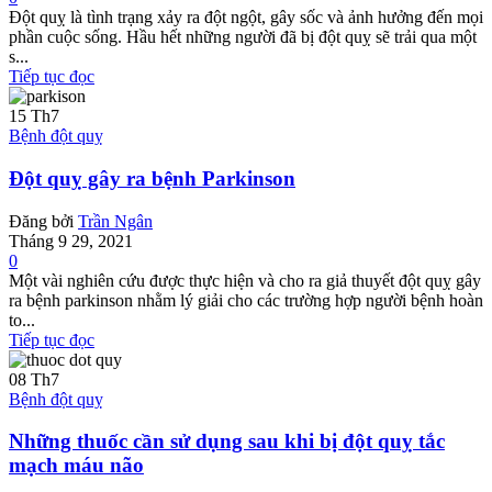
Đột quỵ là tình trạng xảy ra đột ngột, gây sốc và ảnh hưởng đến mọi
phần cuộc sống. Hầu hết những người đã bị đột quỵ sẽ trải qua một
s...
Tiếp tục đọc
15
Th7
Bệnh đột quỵ
Đột quỵ gây ra bệnh Parkinson
Đăng bởi
Trần Ngân
Tháng 9 29, 2021
0
Một vài nghiên cứu được thực hiện và cho ra giả thuyết đột quỵ gây
ra bệnh parkinson nhằm lý giải cho các trường hợp người bệnh hoàn
to...
Tiếp tục đọc
08
Th7
Bệnh đột quỵ
Những thuốc cần sử dụng sau khi bị đột quỵ tắc
mạch máu não