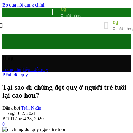
Bỏ qua nội dung chính
0
₫
0
mặt hàng
0
₫
0
mặt hàn
Blog
Trang chủ
/
Bệnh đột quỵ
Bệnh đột quỵ
Tại sao di chứng đột quỵ ở người trẻ tuổi
lại cao hơn?
Đăng bởi
Trần Ngân
Tháng 10 2, 2021
Bật Tháng 4 28, 2020
0