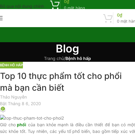
0
₫
Bỏ qua nội dung chính
0
mặt hàng
0
₫
0
mặt hà
Blog
Trang chủ
/
Bệnh hô hấp
BỆNH HÔ HẤP
Top 10 thực phẩm tốt cho phổi
mà bạn cần biết
Thảo Nguyễn
Bật Tháng 8 6, 2020
0
Giữ cho
phổi
của bạn khỏe mạnh là điều cần thiết để bạn có mộ
sức khỏe tốt. Tuy nhiên, các yếu tố phổ biến, bao gồm tiếp xúc với