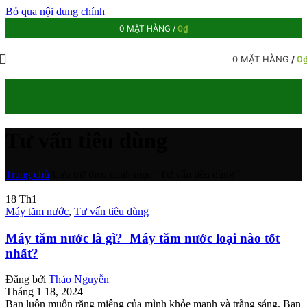
Bỏ qua nội dung chính
0
MẶT HÀNG
/
0
₫
0
MẶT HÀNG
/
0
Tư vấn tiêu dùng
Trang chủ
/
Lưu trữ theo danh mục “Tư vấn tiêu dùng”
18
Th1
Máy tăm nước
,
Tư vấn tiêu dùng
Máy tăm nước là gì? Máy tăm nước loại nào tốt
nhất?
Đăng bởi
Thảo Nguyễn
Tháng 1 18, 2024
Bạn luôn muốn răng miệng của mình khỏe mạnh và trắng sáng. Bạn