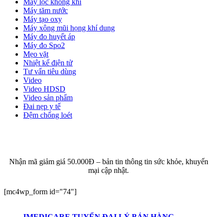
Máy lọc không khí
Máy tăm nước
Máy tạo oxy
Máy xông mũi họng khí dung
Máy đo huyết áp
Máy đo Spo2
Mẹo vặt
Nhiệt kế điện tử
Tư vấn tiêu dùng
Video
Video HDSD
Video sản phẩm
Đai nẹp y tế
Đệm chống loét
ĐĂNG KÝ EMAIL NHẬN BẢN TIN SỨC KHỎE,
KHUYẾN MẠI
Nhận mã giảm giá 50.000Đ – bản tin thông tin sức khỏe, khuyến
mại cập nhật.
[mc4wp_form id="74"]
IMEDICARE TUYỂN ĐẠI LÝ BÁN HÀNG