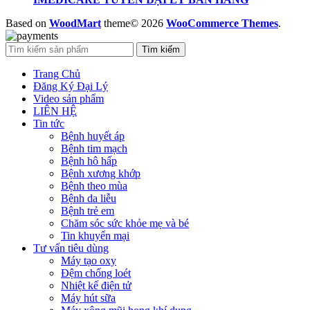
Based on
WoodMart
theme© 2026
WooCommerce Themes
.
Tìm kiếm
Trang Chủ
Đăng Ký Đại Lý
Video sản phẩm
LIÊN HỆ
Tin tức
Bệnh huyết áp
Bệnh tim mạch
Bệnh hô hấp
Bệnh xương khớp
Bệnh theo mùa
Bệnh da liễu
Bệnh trẻ em
Chăm sóc sức khỏe mẹ và bé
Tin khuyến mại
Tư vấn tiêu dùng
Máy tạo oxy
Đệm chống loét
Nhiệt kế điện tử
Máy hút sữa