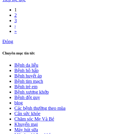
1
2
3
›
»
Đóng
Chuyên mục tin tức
Bệnh da liễu
Bệnh hô hấp
Bệnh huyết áp
Bệnh tim mạch
Bệnh trẻ em
Bệnh xương khớp
Bệnh đột quỵ
blog
Các bệnh thường theo mùa
Cân sức khỏe
Chăm sóc Mẹ Và Bé
Khuyến mại
Máy hút sữa