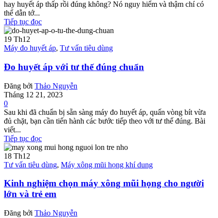
hay huyết áp thấp rồi đúng không? Nó nguy hiểm và thậm chí có
thể dẫn tớ...
Tiếp tục đọc
19
Th12
Máy đo huyết áp
,
Tư vấn tiêu dùng
Đo huyết áp với tư thế đúng chuẩn
Đăng bởi
Thảo Nguyễn
Tháng 12 21, 2023
0
Sau khi đã chuẩn bị sẵn sàng máy đo huyết áp, quấn vòng bít vừa
đủ chặt, bạn cần tiến hành các bước tiếp theo với tư thế đúng. Bài
viết...
Tiếp tục đọc
18
Th12
Tư vấn tiêu dùng
,
Máy xông mũi họng khí dung
Kinh nghiệm chọn máy xông mũi họng cho người
lớn và trẻ em
Đăng bởi
Thảo Nguyễn