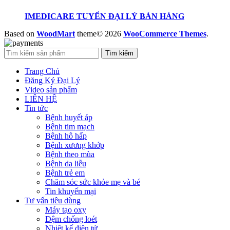
IMEDICARE TUYỂN ĐẠI LÝ BÁN HÀNG
Based on
WoodMart
theme© 2026
WooCommerce Themes
.
Tìm kiếm
Trang Chủ
Đăng Ký Đại Lý
Video sản phẩm
LIÊN HỆ
Tin tức
Bệnh huyết áp
Bệnh tim mạch
Bệnh hô hấp
Bệnh xương khớp
Bệnh theo mùa
Bệnh da liễu
Bệnh trẻ em
Chăm sóc sức khỏe mẹ và bé
Tin khuyến mại
Tư vấn tiêu dùng
Máy tạo oxy
Đệm chống loét
Nhiệt kế điện tử