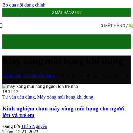
Bỏ qua nội dung chính
0
MẶT HÀNG
/
0
₫
0
MẶT HÀNG
/
0
Máy xông mũi họng khí dung
Trang chủ
/
Tư vấn tiêu dùng
/
Lưu trữ theo danh mục “Máy xông mũi
họng khí dung”
18
Th12
Tư vấn tiêu dùng
,
Máy xông mũi họng khí dung
Kinh nghiệm chọn máy xông mũi họng cho người
lớn và trẻ em
Đăng bởi
Thảo Nguyễn
Tháng 12 21, 2023