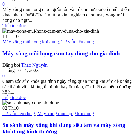
0
Máy xông mũi họng cho người lớn và trẻ em thực sự có nhiều điểm
khác nhau. Dưới đây là những kinh nghiệm chọn máy xông mũi
họng cho ngư...
Tiếp tục đọc
13
Th10
Máy xông mũi họng khí dung
,
Tư vấn tiêu dùng
Máy xông mũi họng cầm tay dùng cho gia đình
Đăng bởi
Thảo Nguyễn
Tháng 10 14, 2023
0
Chăm sóc sức khỏe gia đình ngày càng quan trọng khi sức đề kháng
các thành viên không ổn định, hay ốm đau, đặc biệt các bệnh đường
hô h...
Tiếp tục đọc
02
Th10
Tư vấn tiêu dùng
,
Máy xông mũi họng khí dung
So sánh máy xông khí dung siêu âm và máy xông
khí dung bình thường