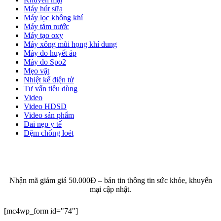
Máy hút sữa
Máy lọc không khí
Máy tăm nước
Máy tạo oxy
Máy xông mũi họng khí dung
Máy đo huyết áp
Máy đo Spo2
Mẹo vặt
Nhiệt kế điện tử
Tư vấn tiêu dùng
Video
Video HDSD
Video sản phẩm
Đai nẹp y tế
Đệm chống loét
ĐĂNG KÝ EMAIL NHẬN BẢN TIN SỨC KHỎE,
KHUYẾN MẠI
Nhận mã giảm giá 50.000Đ – bản tin thông tin sức khỏe, khuyến
mại cập nhật.
[mc4wp_form id="74"]