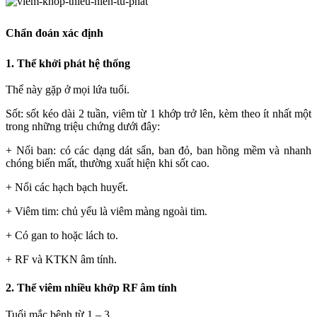
Chẩn đoán xác định
1. Thể khởi phát hệ thống
Thể này gặp ở mọi lứa tuổi.
Sốt: sốt kéo dài 2 tuần, viêm từ 1 khớp trở lên, kèm theo ít nhất một
trong những triệu chứng dưới đây:
+ Nổi ban: có các dạng dát sẩn, ban đỏ, ban hồng mềm và nhanh
chóng biến mất, thường xuất hiện khi sốt cao.
+ Nổi các hạch bạch huyết.
+ Viêm tim: chủ yếu là viêm màng ngoài tim.
+ Có gan to hoặc lách to.
+ RF và KTKN âm tính.
2. Thể viêm nhiều khớp RF âm tính
Tuổi mắc bệnh từ 1 – 3.