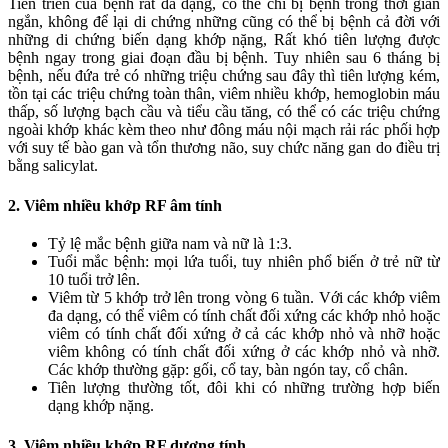
Tiến triển của bệnh rất đa dạng, có thể chỉ bị bệnh trong thời gian
ngắn, không để lại di chứng những cũng có thể bị bệnh cả đời với
những di chứng biến dạng khớp nặng, Rất khó tiên lượng được
bệnh ngay trong giai đoạn đầu bị bệnh. Tuy nhiên sau 6 tháng bị
bệnh, nếu đứa trẻ có những triệu chứng sau đây thì tiên lượng kém,
tồn tại các triệu chứng toàn thân, viêm nhiều khớp, hemoglobin máu
thấp, số lượng bạch cầu và tiểu cầu tăng, có thể có các triệu chứng
ngoài khớp khác kèm theo như đông máu nội mạch rải rác phối hợp
với suy tế bào gan và tổn thương não, suy chức năng gan do điều trị
bằng salicylat.
2. Viêm nhiều khớp RF âm tính
Tỷ lệ mắc bệnh giữa nam và nữ là 1:3.
Tuổi mắc bệnh: mọi lứa tuổi, tuy nhiên phổ biến ở trẻ nữ từ
10 tuổi trở lên.
Viêm từ 5 khớp trở lên trong vòng 6 tuần. Với các khớp viêm
đa dạng, có thể viêm có tính chất đối xứng các khớp nhỏ hoặc
viêm có tính chất đối xứng ở cả các khớp nhỏ và nhỡ hoặc
viêm không có tính chất đối xứng ở các khớp nhỏ và nhỡ.
Các khớp thường gặp: gối, cổ tay, bàn ngón tay, cổ chân.
Tiên lượng thường tốt, đôi khi có những trường hợp biến
dạng khớp nặng.
3. Viêm nhiều khớp RF dương tính