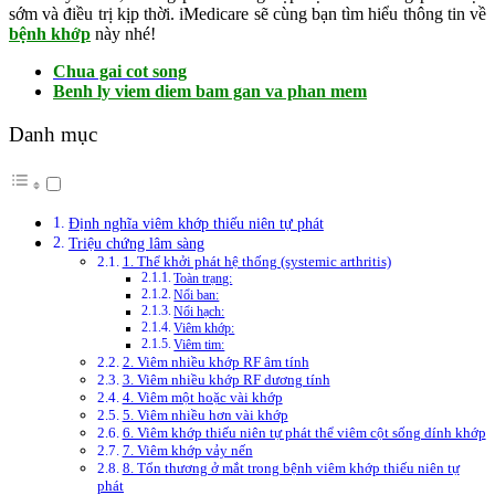
sớm và điều trị kịp thời. iMedicare sẽ cùng bạn tìm hiểu thông tin về
bệnh khớp
này nhé!
Chua gai cot song
Benh ly viem diem bam gan va phan mem
Danh mục
Định nghĩa viêm khớp thiếu niên tự phát
Triệu chứng lâm sàng
1. Thể khởi phát hệ thống (systemic arthritis)
Toàn trạng:
Nổi ban:
Nổi hạch:
Viêm khớp:
Viêm tim:
2. Viêm nhiều khớp RF âm tính
3. Viêm nhiều khớp RF dương tính
4. Viêm một hoặc vài khớp
5. Viêm nhiều hơn vài khớp
6. Viêm khớp thiếu niên tự phát thể viêm cột sống dính khớp
7. Viêm khớp vảy nến
8. Tổn thương ở mắt trong bệnh viêm khớp thiếu niên tự
phát