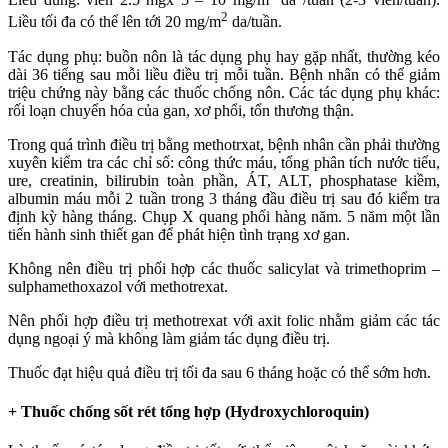
2
Liều tối đa có thể lên tới 20 mg/m
da/tuần.
Tác dụng phụ: buồn nôn là tác dụng phụ hay gặp nhất, thường kéo
dài 36 tiếng sau mỗi liều điều trị mỗi tuần. Bệnh nhân có thể giảm
triệu chứng này bằng các thuốc chống nôn. Các tác dụng phụ khác:
rối loạn chuyển hóa của gan, xơ phổi, tổn thương thận.
Trong quá trình điều trị bằng methotrxat, bệnh nhân cần phải thường
xuyên kiểm tra các chỉ số: công thức máu, tổng phân tích nước tiểu,
ure, creatinin, bilirubin toàn phần, ÁT, ALT, phosphatase kiềm,
albumin máu mỗi 2 tuần trong 3 tháng đầu điều trị sau đó kiểm tra
định kỳ hàng tháng. Chụp X quang phổi hàng năm. 5 năm một lần
tiến hành sinh thiết gan để phát hiện tình trạng xơ gan.
Không nên điều trị phối hợp các thuốc salicylat và trimethoprim –
sulphamethoxazol với methotrexat.
Nên phối hợp điều trị methotrexat với axit folic nhằm giảm các tác
dụng ngoại ý mà không làm giảm tác dụng điều trị.
Thuốc đạt hiệu quả điều trị tối đa sau 6 tháng hoặc có thể sớm hơn.
+ Thuốc chống sốt rét tổng hợp (Hydroxychloroquin)