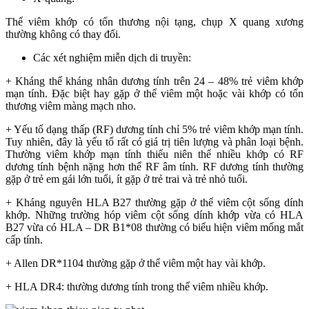
Thể viêm khớp có tổn thương nội tạng, chụp X quang xương
thường không có thay đổi.
Các xét nghiệm miễn dịch di truyền:
+ Kháng thể kháng nhân dương tính trên 24 – 48% trẻ viêm khớp
mạn tính. Đặc biệt hay gặp ở thể viêm một hoặc vài khớp có tổn
thương viêm màng mạch nho.
+ Yếu tố dạng thấp (RF) dương tính chỉ 5% trẻ viêm khớp mạn tính.
Tuy nhiên, đây là yếu tố rất có giá trị tiên lượng và phân loại bệnh.
Thường viêm khớp mạn tính thiếu niên thể nhiều khớp có RF
dương tính bệnh nặng hơn thể RF âm tính. RF dương tính thường
gặp ở trẻ em gái lớn tuổi, ít gặp ở trẻ trai và trẻ nhỏ tuổi.
+ Kháng nguyên HLA B27 thường gặp ở thể viêm cột sống dính
khớp. Những trường hóp viêm cột sống dính khớp vừa có HLA
B27 vừa có HLA – DR B1*08 thường có biểu hiện viêm mống mắt
cấp tính.
+ Allen DR*1104 thường gặp ở thể viêm một hay vài khớp.
+ HLA DR4: thường dương tính trong thể viêm nhiều khớp.