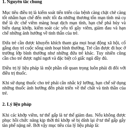
1. Nguyên tắc chung
Mục tiêu điều trị là kiểm soát tiến triển của bệnh càng chặt chẽ càng
tốt nhằm hạn chế đến mức tối đa những thương tổn mạn tính mà cụ
thể là ức chế viêm màng hoạt dịch mạn tính, hạn chế phá hủy và
biến dạng khớp, kiểm soát các yếu tố gây viêm, giảm đau và hạn
chế những ảnh hưởng về tinh thần của trẻ.
Đứa trẻ cần được khuyến khích tham gia mọi hoạt động xã hội, cố
gắng duy trì cuộc sống sinh hoạt bình thường. Trẻ cần được đi học ở
trường lớp bình thường như những đứa trẻ khác. Tuy nhiên cũng
cần cho trẻ được nghỉ ngơi và đặc biệt có giấc ngủ đầy đủ.
Điều trị lý liệu pháp là một phần rất quan trọng luôn phải đi đôi với
điều trị thuốc.
Khi sử dụng thuốc cho trẻ phải cân nhắc kỹ lưỡng, hạn chế sử dụng
những thuốc ảnh hưởng đến phát triển về thể chất và tinh thần của
trẻ.
2. Lý liệu pháp
Khi các khớp viêm, tư thế gấp là tư thế giảm đau. Nếu không được
phục hồi chức năng kịp thời thì khớp sẽ bị dính lại ở tư thế gấp gây
tàn phế nặng nề. Bởi vậy mục tiêu của lý liệu pháp là: