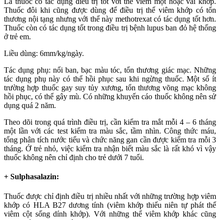
Là thuốc có tác dụng điều trị tốt với thể viêm một hoặc vài khớp.
Thuốc đôi khi cũng được dùng để điều trị thể viêm khớp có tổn
thương nội tạng nhưng với thể này methotrexat có tác dụng tốt hơn.
Thuốc còn có tác dụng tốt trong điều trị bệnh lupus ban đỏ hệ thống
ở trẻ em.
Liều dùng: 6mm/kg/ngày.
Tác dụng phụ: nổi ban, bạc màu tóc, tổn thương giác mạc. Những
tác dụng phụ này có thể hồi phục sau khi ngừng thuốc. Một số ít
trường hợp thuốc gay suy tủy xương, tổn thương võng mạc không
hồi phục, có thể gây mù. Có những khuyến cáo thuốc không nên sử
dụng quá 2 năm.
Theo dõi trong quá trình điều trị, cần kiểm tra mắt mỗi 4 – 6 tháng
một lần với các test kiểm tra màu sắc, tầm nhìn. Công thức máu,
tổng phân tích nước tiểu và chức năng gan cần được kiểm tra mỗi 3
tháng. Ở trẻ nhỏ, việc kiểm tra nhận biết màu sắc là rất khó vì vậy
thuốc không nên chỉ định cho trẻ dưới 7 tuổi.
+ Sulphasalazin:
Thuốc được chỉ định điều trị nhiều nhất với những trường hợp viêm
khớp có HLA B27 dương tính (viêm khớp thiếu niên tự phát thể
viêm cột sống dính khớp). Với những thể viêm khớp khác cũng