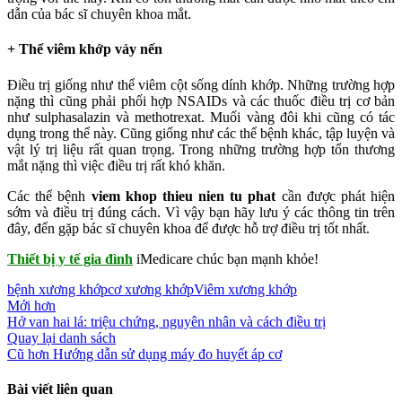
dẫn của bác sĩ chuyên khoa mắt.
+ Thể viêm khớp vảy nến
Điều trị giống như thể viêm cột sống dính khớp. Những trường hợp
nặng thì cũng phải phối hợp NSAIDs và các thuốc điều trị cơ bản
như sulphasalazin và methotrexat. Muối vàng đôi khi cũng có tác
dụng trong thể này. Cũng giống như các thể bệnh khác, tập luyện và
vật lý trị liệu rất quan trọng. Trong những trường hợp tổn thương
mắt nặng thì việc điều trị rất khó khăn.
Các thể bệnh
viem khop thieu nien tu phat
cần được phát hiện
sớm và điều trị đúng cách. Vì vậy bạn hãy lưu ý các thông tin trên
đây, đến gặp bác sĩ chuyên khoa để được hỗ trợ điều trị tốt nhất.
Thiết bị y tế gia đình
iMedicare chúc bạn mạnh khỏe!
bệnh xương khớp
cơ xương khớp
Viêm xương khớp
Mới hơn
Hở van hai lá: triệu chứng, nguyên nhân và cách điều trị
Quay lại danh sách
Cũ hơn
Hướng dẫn sử dụng máy đo huyết áp cơ
Bài viết liên quan