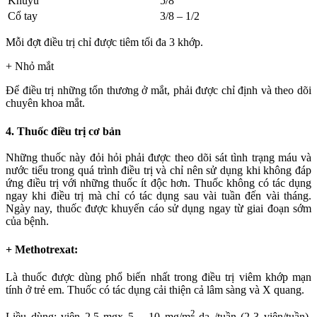
Khuỷu
5/8
Cổ tay
3/8 – 1/2
Mỗi đợt điều trị chỉ được tiêm tối đa 3 khớp.
+ Nhỏ mắt
Để điều trị những tổn thương ở mắt, phải được chỉ định và theo dõi
chuyên khoa mắt.
4. Thuốc điều trị cơ bản
Những thuốc này đỏi hỏi phải được theo dõi sát tình trạng máu và
nước tiểu trong quá trình điều trị và chỉ nên sử dụng khi không đáp
ứng điều trị với những thuốc ít độc hơn. Thuốc không có tác dụng
ngay khi điều trị mà chỉ có tác dụng sau vài tuần đến vài tháng.
Ngày nay, thuốc được khuyến cáo sử dụng ngay từ giai đoạn sớm
của bệnh.
+ Methotrexat:
Là thuốc được dùng phổ biến nhất trong điều trị viêm khớp mạn
tính ở trẻ em. Thuốc có tác dụng cải thiện cả lâm sàng và X quang.
2
Liều dùng: viên 2.5 mgx 5 – 10 mg/m
da /tuần (2-3 viên/tuần).