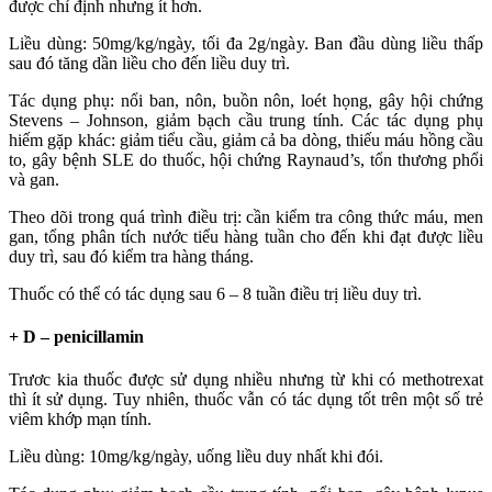
được chỉ định nhưng ít hơn.
Liều dùng: 50mg/kg/ngày, tối đa 2g/ngày. Ban đầu dùng liều thấp
sau đó tăng dần liều cho đến liều duy trì.
Tác dụng phụ: nổi ban, nôn, buồn nôn, loét họng, gây hội chứng
Stevens – Johnson, giảm bạch cầu trung tính. Các tác dụng phụ
hiếm gặp khác: giảm tiểu cầu, giảm cả ba dòng, thiếu máu hồng cầu
to, gây bệnh SLE do thuốc, hội chứng Raynaud’s, tổn thương phổi
và gan.
Theo dõi trong quá trình điều trị: cần kiểm tra công thức máu, men
gan, tổng phân tích nước tiểu hàng tuần cho đến khi đạt được liều
duy trì, sau đó kiểm tra hàng tháng.
Thuốc có thể có tác dụng sau 6 – 8 tuần điều trị liều duy trì.
+ D – penicillamin
Trươc kia thuốc được sử dụng nhiều nhưng từ khi có methotrexat
thì ít sử dụng. Tuy nhiên, thuốc vẫn có tác dụng tốt trên một số trẻ
viêm khớp mạn tính.
Liều dùng: 10mg/kg/ngày, uống liều duy nhất khi đói.