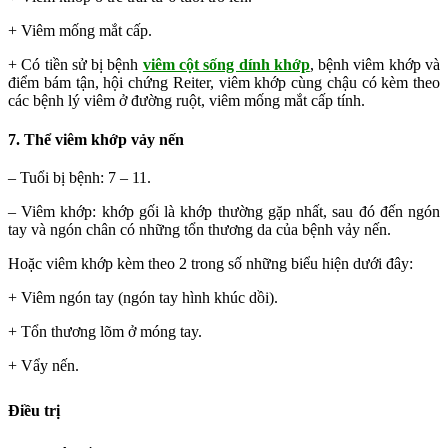
+ Viêm mống mắt cấp.
+ Có tiền sử bị bệnh
viêm cột sống dính khớp
, bệnh viêm khớp và
điểm bám tận, hội chứng Reiter, viêm khớp cùng chậu có kèm theo
các bệnh lý viêm ở đường ruột, viêm mống mắt cấp tính.
7. Thể viêm khớp vảy nến
– Tuổi bị bệnh: 7 – 11.
– Viêm khớp: khớp gối là khớp thường gặp nhất, sau đó đến ngón
tay và ngón chân có những tổn thương da của bệnh vảy nến.
Hoặc viêm khớp kèm theo 2 trong số những biểu hiện dưới đây:
+ Viêm ngón tay (ngón tay hình khúc dồi).
+ Tổn thương lõm ở móng tay.
+ Vẩy nến.
Điều trị