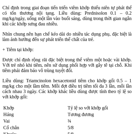
Chỉ định trong giai đoạn tiến triển viêm khớp thiếu niên tự phát thể
có tổn thương nội tạng. Liều dùng: Prednisolon 0.1 – 0.2
mg/kg/ngày, uống một lần vào buổi sáng, dùng trong thời gian ngắn
khi các khớp sưng đau nhiều.
Nhìn chung nên hạn chế kéo dài do nhiều tác dụng phụ, đặc biệt là
làm ảnh hưởng đến sự phát triển thể chất của trẻ.
+ Tiêm tại khớp:
Được chỉ định rộng rãi đặc biệt trong thể viêm một hoặc vài khớp.
Với trẻ nhỏ khi tiêm, nên sử dụng phối hợp với gây tê tại chỗ. Khi
tiêm phải đảm bảo vô trùng tuyệt đối.
Liều dùng: Triamcinolon hexacetonid tiêm cho khớp gối 0.5 – 1
mg/kg cho một lầm tiêm. Mỗi đợt điều trị tiêm tối đa 3 lần, mỗi lần
cách nhau 3 ngày. Các khớp khác liều dùng được tính theo tỷ lệ so
với khớp gối:
Khớp
Tỷ lệ so với khớp gối
Háng
Tương đương
Vai
¾
Cổ chân
5/8