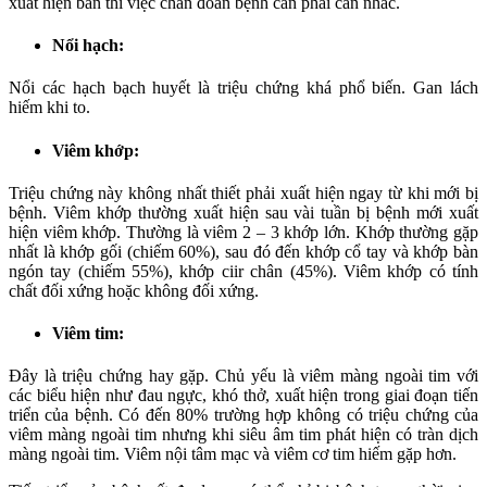
xuất hiện ban thì việc chẩn đoán bệnh cần phải cân nhắc.
Nổi hạch:
Nổi các hạch bạch huyết là triệu chứng khá phổ biến. Gan lách
hiếm khi to.
Viêm khớp:
Triệu chứng này không nhất thiết phải xuất hiện ngay từ khi mới bị
bệnh. Viêm khớp thường xuất hiện sau vài tuần bị bệnh mới xuất
hiện viêm khớp. Thường là viêm 2 – 3 khớp lớn. Khớp thường gặp
nhất là khớp gối (chiếm 60%), sau đó đến khớp cổ tay và khớp bàn
ngón tay (chiếm 55%), khớp ciir chân (45%). Viêm khớp có tính
chất đối xứng hoặc không đối xứng.
Viêm tim:
Đây là triệu chứng hay gặp. Chủ yếu là viêm màng ngoài tim với
các biểu hiện như đau ngực, khó thở, xuất hiện trong giai đoạn tiến
triển của bệnh. Có đến 80% trường hợp không có triệu chứng của
viêm màng ngoài tim nhưng khi siêu âm tim phát hiện có tràn dịch
màng ngoài tim. Viêm nội tâm mạc và viêm cơ tim hiếm gặp hơn.