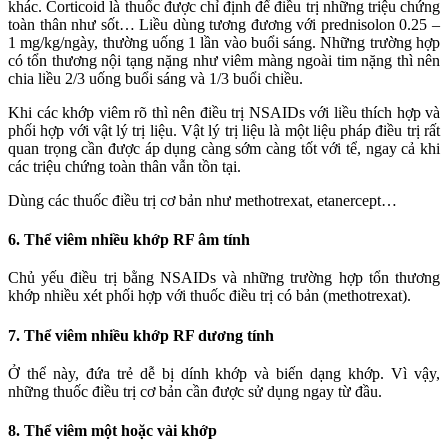
khác. Corticoid là thuốc được chỉ định để điều trị những triệu chứng
toàn thân như sốt… Liều dùng tương đương với prednisolon 0.25 –
1 mg/kg/ngày, thường uống 1 lần vào buổi sáng. Những trường hợp
có tổn thương nội tạng nặng như viêm màng ngoài tim nặng thì nên
chia liều 2/3 uống buổi sáng và 1/3 buổi chiều.
Khi các khớp viêm rõ thì nên điều trị NSAIDs với liều thích hợp và
phối hợp với vật lý trị liệu. Vật lý trị liệu là một liệu pháp điều trị rất
quan trọng cần được áp dụng càng sớm càng tốt với tể, ngay cả khi
các triệu chứng toàn thân vẫn tồn tại.
Dùng các thuốc điều trị cơ bản như methotrexat, etanercept…
6. Thể viêm nhiều khớp RF âm tính
Chủ yếu điều trị bằng NSAIDs và những trường hợp tổn thương
khớp nhiều xét phối hợp với thuốc điều trị có bản (methotrexat).
7. Thể viêm nhiều khớp RF dương tính
Ở thể này, đứa trẻ dễ bị dính khớp và biến dạng khớp. Vì vậy,
những thuốc điều trị cơ bản cần được sử dụng ngay từ đầu.
8. Thể viêm một hoặc vài khớp