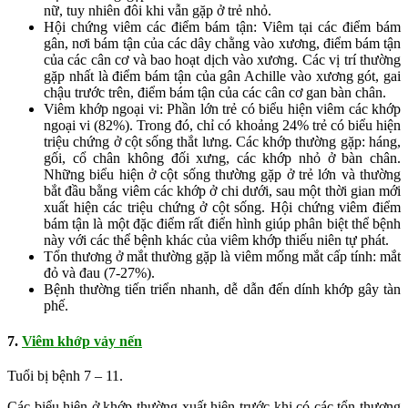
nữ, tuy nhiên đôi khi vẫn gặp ở trẻ nhỏ.
Hội chứng viêm các điểm bám tận: Viêm tại các điểm bám
gân, nơi bám tận của các dây chằng vào xương, điểm bám tận
của các cân cơ và bao hoạt dịch vào xương. Các vị trí thường
gặp nhất là điểm bám tận của gân Achille vào xương gót, gai
chậu trước trên, điểm bám tận của các cân cơ gan bàn chân.
Viêm khớp ngoại vi: Phần lớn trẻ có biểu hiện viêm các khớp
ngoại vi (82%). Trong đó, chỉ có khoảng 24% trẻ có biểu hiện
triệu chứng ở cột sống thắt lưng. Các khớp thường gặp: háng,
gối, cổ chân không đối xưng, các khớp nhỏ ở bàn chân.
Những biểu hiện ở cột sống thường gặp ở trẻ lớn và thường
bắt đầu bằng viêm các khớp ở chi dưới, sau một thời gian mới
xuất hiện các triệu chứng ở cột sống. Hội chứng viêm điểm
bám tận là một đặc điểm rất điển hình giúp phân biệt thể bệnh
này với các thể bệnh khác của viêm khớp thiếu niên tự phát.
Tổn thương ở mắt thường gặp là viêm mống mắt cấp tính: mắt
đỏ và đau (7-27%).
Bệnh thường tiến triển nhanh, dễ dẫn đến dính khớp gây tàn
phế.
7.
Viêm khớp vảy nến
Tuổi bị bệnh 7 – 11.
Các biểu hiện ở khớp thường xuất hiện trước khi có các tổn thương