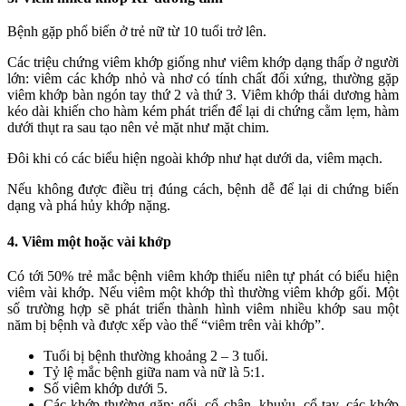
Bệnh gặp phổ biến ở trẻ nữ từ 10 tuổi trở lên.
Các triệu chứng viêm khớp giống như viêm khớp dạng thấp ở người
lớn: viêm các khớp nhỏ và nhơ có tính chất đối xứng, thường gặp
viêm khớp bàn ngón tay thứ 2 và thứ 3. Viêm khớp thái dương hàm
kéo dài khiến cho hàm kém phát triển để lại di chứng cằm lẹm, hàm
dưới thụt ra sau tạo nên vẻ mặt như mặt chim.
Đôi khi có các biểu hiện ngoài khớp như hạt dưới da, viêm mạch.
Nếu không được điều trị đúng cách, bệnh dễ để lại di chứng biến
dạng và phá hủy khớp nặng.
4. Viêm một hoặc vài khớp
Có tới 50% trẻ mắc bệnh viêm khớp thiếu niên tự phát có biểu hiện
viêm vài khớp. Nếu viêm một khớp thì thường viêm khớp gối. Một
số trường hợp sẽ phát triển thành hình viêm nhiều khớp sau một
năm bị bệnh và được xếp vào thể “viêm trên vài khớp”.
Tuổi bị bệnh thường khoảng 2 – 3 tuổi.
Tỷ lệ mắc bệnh giữa nam và nữ là 5:1.
Số viêm khớp dưới 5.
Các khớp thường gặp: gối, cổ chân, khuỷu, cổ tay, các khớp