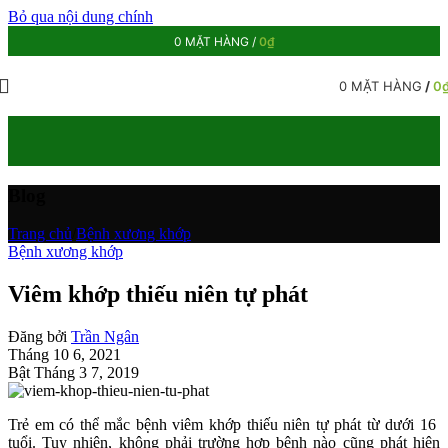
Bỏ qua nội dung chính
0
MẶT HÀNG
/
0
₫
0
MẶT HÀNG
/
0
Blog
Trang chủ
/
Bệnh xương khớp
Bệnh xương khớp
Viêm khớp thiếu niên tự phát
Đăng bởi
Trần Ngân
Tháng 10 6, 2021
Bật Tháng 3 7, 2019
Trẻ em có thể mắc bệnh viêm khớp thiếu niên tự phát từ dưới 16
tuổi. Tuy nhiên, không phải trường hợp bệnh nào cũng phát hiện