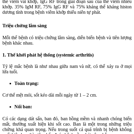
thể viêm vài khớp, IgG RF trong giai đoạn sau của thể viêm nhiều
khớp. 35% IgM RF, 75% IgG RF và 75% kháng thể kháng histon
dương tính trong bệnh viêm khớp thiếu niên tự phát.
Triệu chứng lâm sàng
Mỗi thể bệnh có triệu chứng lâm sàng, diễn biến bệnh và tiên lượng
bệnh khác nhau.
1. Thể khởi phát hệ thống (systemic arthritis)
Tỷ lệ mắc bệnh là như nhau giữa nam và nữ, có thể xảy ra ở mọi
lứa tuổi.
Toàn trạng:
Cơ thể mệt mỏi, sốt kéo dài mỗi ngày từ 1 – 2 cm.
Nổi ban:
Có các dạng dát sẩn, ban đỏ, ban hồng mềm và nhanh chóng biến
mất, thường xuất hiện khi sốt cao. Ban là một trong những triệu
chứng khá quan trọng. Nếu trong suốt cả quá trình bị bệnh không