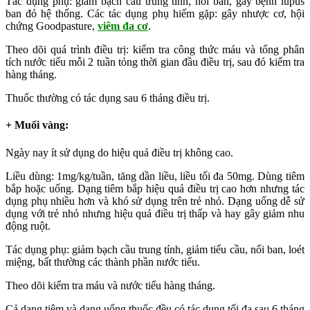
Tác dụng phụ: giảm bạch cầu trung tính, nổi ban, gây bệnh lupus
ban đỏ hệ thống. Các tác dụng phụ hiếm gặp: gây nhược cơ, hội
chứng Goodpasture,
viêm đa cơ
.
Theo dõi quá trình điều trị: kiểm tra công thức máu và tổng phân
tích nước tiểu mỗi 2 tuần tỏng thời gian đầu điều trị, sau đó kiểm tra
hàng tháng.
Thuốc thường có tác dụng sau 6 tháng điều trị.
+ Muối vàng:
Ngày nay ít sử dụng do hiệu quả điều trị không cao.
Liều dùng: 1mg/kg/tuần, tăng dần liều, liều tối đa 50mg. Dùng tiêm
bắp hoặc uống. Dạng tiêm bắp hiệu quả điều trị cao hơn nhưng tác
dụng phụ nhiều hơn và khó sử dụng trên trẻ nhỏ. Dạng uống dễ sử
dụng với trẻ nhỏ nhưng hiệu quả điều trị thấp và hay gây giảm nhu
động ruột.
Tác dụng phụ: giảm bạch cầu trung tính, giảm tiểu cầu, nổi ban, loét
miệng, bất thường các thành phần nước tiểu.
Theo dõi kiểm tra máu và nước tiểu hàng tháng.
Cả dạng tiêm và dạng uống thuốc đều có tác dụng tối đa sau 6 tháng