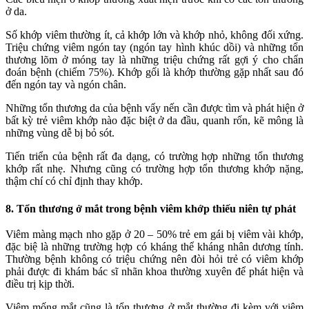
ở da.
Số khớp viêm thường ít, cả khớp lớn và khớp nhỏ, không đối xứng.
Triệu chứng viêm ngón tay (ngón tay hình khúc dồi) và những tổn
thương lõm ở móng tay là những triệu chứng rất gợi ý cho chẩn
đoán bệnh (chiếm 75%). Khớp gối là khớp thường gặp nhất sau đó
đến ngón tay và ngón chân.
Những tổn thương da của bệnh vẩy nến cần được tìm và phát hiện ở
bất kỳ trẻ viêm khớp nào đặc biệt ở da đầu, quanh rốn, kẽ mông là
những vùng dễ bị bỏ sót.
Tiến triển của bệnh rất đa dạng, có trường hợp những tổn thương
khớp rất nhẹ. Nhưng cũng có trường hợp tổn thương khớp nặng,
thậm chí có chỉ định thay khớp.
8. Tổn thương ở mắt trong bệnh viêm khớp thiếu niên tự phát
Viêm màng mạch nho gặp ở 20 – 50% trẻ em gái bị viêm vài khớp,
đặc biệ là những trường hợp có kháng thể kháng nhân dương tính.
Thường bệnh không có triệu chứng nên đòi hỏi trẻ có viêm khớp
phải được đi khám bác sĩ nhãn khoa thường xuyên để phát hiện và
điều trị kịp thời.
Viêm mống mắt cũng là tổn thương ở mắt thường đi kèm với viêm