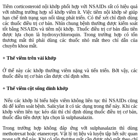
Tiêm corticosteroid nội khớp phối hợp vứi NSAIDs rất có hiệu quả
với những trường hợp số khớp viêm ít. Việc tiêm nội khớp sẽ giúp
hạn chế tình trạng sụn nối tăng phát triển. Có thể xét chỉ định dùng
các thuốc điều trị cơ bản. Nhìn chung bệnh thường được kiểm soát
tốt bằng NSAIDs và tiêm nội khớp. Thuốc điều trị cơ bản đầu tiên
được lựa chọn là hydroxychloroquin. Trong trường hợp có tổn
thương mắt thì phải dùng các thuốc nhỏ mắt theo chỉ dẫn của
chuyên khoa mắt.
+ Thể viêm trên vài khớp
Ở thể này các khớp thường viêm nặng và tiến triển. Bởi vậy, các
thuốc điều trị cơ bản cần được chỉ định sớm.
+ Thể viêm cột sống dính khớp
Nếu các khớp hỉ biểu hiện viêm không liên tục thì NSAIDs cũng
đủ để kiểm soát bệnh. Salicylat ít có tác dụng trong thể này. Khi các
khớp viêm liên tục kéo dài thì chỉ định dùng thuốc điều trị cơ bản,
thuốc đầu tiên được lựa chọn là sulphasalazin.
Trong trường hợp không đáp ứng với sulphasalazin thì dùng
methotrexat hoặc etanercept. Vật lý trị liệu và luyện tập hết sức quan
trọng với thể này. Khi có tổn thương mắt cần được nhỏ mắt theo chỉ