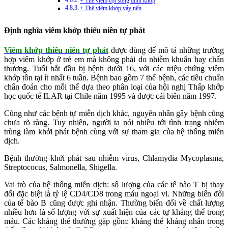
+ Thể viêm cột sống dính khớp
+ Thể viêm khớp vảy nến
Định nghĩa viêm khớp thiếu niên tự phát
Viêm khớp thiếu niên tự phát
được dùng để mô tả những trường
hợp viêm khớp ở trẻ em mà không phải do nhiễm khuẩn hay chấn
thương. Tuổi bắt đầu bị bệnh dưới 16, với các triệu chứng viêm
khớp tồn tại ít nhất 6 tuần. Bệnh bao gồm 7 thể bệnh, các tiêu chuẩn
chẩn đoán cho mỗi thể dựa theo phân loại của hội nghị Thấp khớp
học quốc tế ILAR tại Chile năm 1995 và được cải biên năm 1997.
Cũng như các bệnh tự miễn dịch khác, nguyên nhân gây bệnh cũng
chưa rõ ràng. Tuy nhiên, người ta nói nhiều tới tình trạng nhiễm
trùng làm khởi phát bệnh cùng với sự tham gia của hệ thống miễn
dịch.
Bệnh thường khởi phát sau nhiễm virus, Chlamydia Mycoplasma,
Streptococus, Salmonella, Shigella.
Vai trò của hệ thống miễn dịch: số lượng của các tế bào T bị thay
đổi đặc biệt là tỷ lệ CD4/CD8 trong máu ngoại vi. Những biến đổi
của tế bào B cũng được ghi nhận. Thường biến đổi về chất lượng
nhiều hơn là số lượng với sự xuất hiện của các tự kháng thể trong
máu. Các kháng thể thường gặp gồm: kháng thể kháng nhân trong