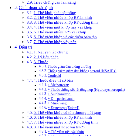
Triệu chứng cận lâm sàng
Chẩn đoán xác định
1. Thể khởi phát hệ thống
2. Thể viêm nhiều khớp RF âm tính
3. Thể viêm nhiều khớp RF dương tính
4. Thể viêm một khớp hay vài khớp
5. Thể viêm nhiều hơn vài khớp
6. Thể viêm khớp và các điểm bám tận
7. Thể viêm khớp vảy nến
Điều trị
1. Nguyên tắc chung
2. Lý liệu pháp
3. Thuốc
Thuốc giảm đau thông thường
Chống viêm giảm đau không steroid (NSAIDs)
Corticoid
4. Thuốc điều trị cơ bản
+ Methotrexat:
+ Thuốc chống sốt rét tổng hợp (Hydroxychloroquin)
+ Sulphasalazin:
+ D – penicillamin
+ Muối vàng:
+ Etanercept (Embrel)
5. Thể viêm khớp có tổn thương nội tạng
6. Thể viêm nhiều khớp RF âm tính
7. Thể viêm nhiều khớp RF dương tính
8. Thể viêm một hoặc vài khớp
+ Thể viêm trên vài khớp