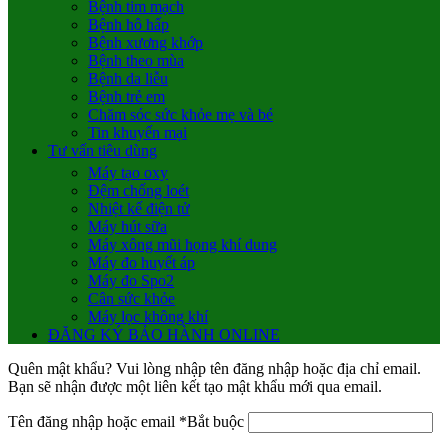
Bệnh tim mạch
Bệnh hô hấp
Bệnh xương khớp
Bệnh theo mùa
Bệnh da liễu
Bệnh trẻ em
Chăm sóc sức khỏe mẹ và bé
Tin khuyến mại
Tư vấn tiêu dùng
Máy tạo oxy
Đệm chống loét
Nhiệt kế điện tử
Máy hút sữa
Máy xông mũi họng khí dung
Máy đo huyết áp
Máy đo Spo2
Cân sức khỏe
Máy lọc không khí
ĐĂNG KÝ BẢO HÀNH ONLINE
Quên mật khẩu? Vui lòng nhập tên đăng nhập hoặc địa chỉ email.
Bạn sẽ nhận được một liên kết tạo mật khẩu mới qua email.
Tên đăng nhập hoặc email
*
Bắt buộc