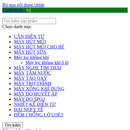
Bỏ qua nội dung chính
0
mặt hàng
/
0
₫
Chọn danh mục
CÂN ĐIỆN TỬ
MÁY HÚT MŨI
MÁY HÚT MŨI CHO BÉ
MÁY HÚT SỮA
Máy lọc không khí
Máy lọc không khí ô tô
MÁY NGHE TIM THAI
MÁY TĂM NƯỚC
MÁY TẠO OXY
MÁY TRỢ THÍNH
MÁY XÔNG KHÍ DUNG
MÁY ĐO HUYẾT ÁP
MÁY ĐO SPO2
NHIỆT KẾ ĐIỆN TỬ
ĐAI NẸP Y TẾ
ĐỆM CHỐNG LỞ LOÉT
Tìm kiếm