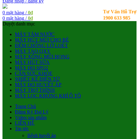
Đăng nhập / đăng ký
Tư Vấn Hỗ Trợ
0
mặt hàng
/
0
₫
1900 633 985
0
mặt hàng
/
0
₫
Duyệt danh mục
MÁY TĂM NƯỚC
MÁY HÚT MŨI CHO BÉ
ĐỆM CHỐNG LỞ LOÉT
MÁY TẠO OXY
MÁY XÔNG MŨI HỌNG
MÁY HÚT SỮA
MÁY ĐO SPO2
CÂN SỨC KHỎE
NHIỆT KẾ ĐIỆN TỬ
MÁY ĐO HUYẾT ÁP
MÁY TRỢ THÍNH
MÁY LỌC KHÔNG KHÍ Ô TÔ
Trang Chủ
Đăng Ký Đại Lý
Video sản phẩm
LIÊN HỆ
Tin tức
Bệnh huyết áp