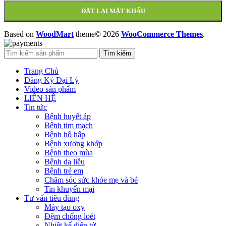
ĐẶT LẠI MẬT KHẨU
Based on
WoodMart
theme© 2026
WooCommerce Themes
.
Tìm kiếm
Trang Chủ
Đăng Ký Đại Lý
Video sản phẩm
LIÊN HỆ
Tin tức
Bệnh huyết áp
Bệnh tim mạch
Bệnh hô hấp
Bệnh xương khớp
Bệnh theo mùa
Bệnh da liễu
Bệnh trẻ em
Chăm sóc sức khỏe mẹ và bé
Tin khuyến mại
Tư vấn tiêu dùng
Máy tạo oxy
Đệm chống loét
Nhiệt kế điện tử