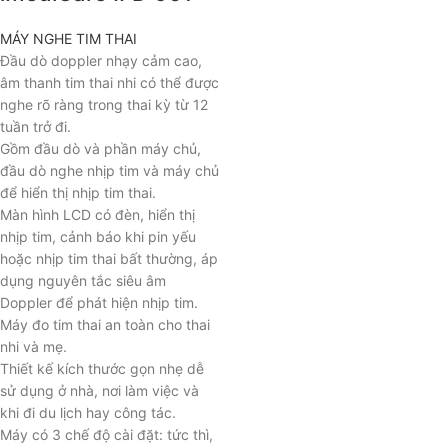
MÁY NGHE TIM THAI
Đầu dò doppler nhạy cảm cao,
âm thanh tim thai nhi có thể được
nghe rõ ràng trong thai kỳ từ 12
tuần trở đi.
Gồm đầu dò và phần máy chủ,
đầu dò nghe nhịp tim và máy chủ
để hiển thị nhịp tim thai.
Màn hình LCD có đèn, hiển thị
nhịp tim, cảnh báo khi pin yếu
hoặc nhịp tim thai bất thường, áp
dụng nguyên tắc siêu âm
Doppler để phát hiện nhịp tim.
Máy đo tim thai an toàn cho thai
nhi và mẹ.
Thiết kế kích thước gọn nhẹ dễ
sử dụng ở nhà, nơi làm việc và
khi đi du lịch hay công tác.
Máy có 3 chế độ cài đặt: tức thì,