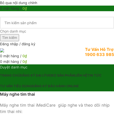
Bỏ qua nội dung chính
0
mặt hàng
/
0
₫
Chọn danh mục
Tìm kiếm
Đăng nhập / đăng ký
Tư Vấn Hỗ Trợ
1900 633 985
0
mặt hàng
/
0
₫
0
mặt hàng
/
0
₫
Duyệt danh mục
TRANG CHỦ
ĐĂNG KÝ ĐẠI LÝ
VIDEO SẢN PHẨM
LIÊN HỆ
TIN TỨC
TƯ VẤN TIÊU DÙNG
ĐĂNG KÝ BẢO HÀNH ONLINE
Máy nghe tim thai
Máy nghe tim thai iMediCare giúp nghe và theo dõi nhịp
tim thai nhi: