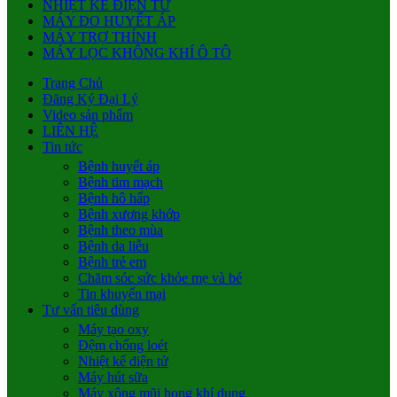
NHIỆT KẾ ĐIỆN TỬ
MÁY ĐO HUYẾT ÁP
MÁY TRỢ THÍNH
MÁY LỌC KHÔNG KHÍ Ô TÔ
Trang Chủ
Đăng Ký Đại Lý
Video sản phẩm
LIÊN HỆ
Tin tức
Bệnh huyết áp
Bệnh tim mạch
Bệnh hô hấp
Bệnh xương khớp
Bệnh theo mùa
Bệnh da liễu
Bệnh trẻ em
Chăm sóc sức khỏe mẹ và bé
Tin khuyến mại
Tư vấn tiêu dùng
Máy tạo oxy
Đệm chống loét
Nhiệt kế điện tử
Máy hút sữa
Máy xông mũi họng khí dung