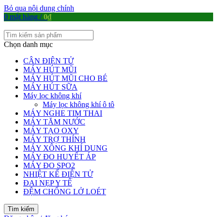
Bỏ qua nội dung chính
0
mặt hàng
/
0
₫
Chọn danh mục
CÂN ĐIỆN TỬ
MÁY HÚT MŨI
MÁY HÚT MŨI CHO BÉ
MÁY HÚT SỮA
Máy lọc không khí
Máy lọc không khí ô tô
MÁY NGHE TIM THAI
MÁY TĂM NƯỚC
MÁY TẠO OXY
MÁY TRỢ THÍNH
MÁY XÔNG KHÍ DUNG
MÁY ĐO HUYẾT ÁP
MÁY ĐO SPO2
NHIỆT KẾ ĐIỆN TỬ
ĐAI NẸP Y TẾ
ĐỆM CHỐNG LỞ LOÉT
Tìm kiếm