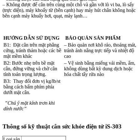
– Không được để cân trên cùng một chỗ và gần với lò vi ba, lò sấy
(trực diện), máy khoấy từ (bên cạnh) hay máy hút chân không hoặc
bên cạnh máy khuấy hơi, quạt, máy lạnh…
HƯỚNG DẪN SỬ DỤNG
BẢO QUẢN SẢN PHẨM
B1: Đặt cân trên mặt phẳng
– Bảo quản nơi khô ráo, thoáng mát,
cứng, tránh thảm hoặc các bề
tránh ánh nắng trực tiếp và nhiệt độ
mặt mềm khác
cao
B2: Bước nhẹ trên bề mặt
– Vệ sinh bằng miếng vải mềm, ẩm,
cân, đứng vững và chờ cân
không dùng bất kỳ dung dịch hoặc
tính toán trọng lượng.
hóa chất tẩy rửa nào
B3: Thay đổi đơn vị kg/lb/st
bằng cách bấm phím phía
dưới mặt cân.
”Chú ý mặt kính trơn khi
dính nước”
Thông số kỹ thuật cân sức khỏe điện tử iS-303
Loại sản