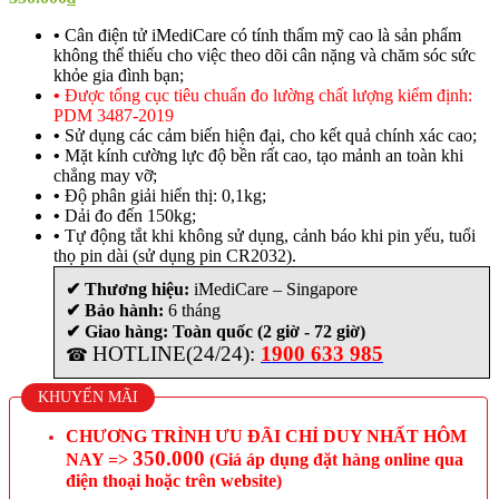
•
Cân điện tử iMediCare có tính thẩm mỹ cao là sản phẩm
không thể thiếu cho việc theo dõi cân nặng và chăm sóc sức
khỏe gia đình bạn;
•
Được tổng cục tiêu chuẩn đo lường chất lượng kiểm định:
PDM 3487-2019
•
Sử dụng các cảm biến hiện đại, cho kết quả chính xác cao;
•
Mặt kính cường lực độ bền rất cao, tạo mảnh an toàn khi
chẳng may vỡ;
•
Độ phân giải hiển thị: 0,1kg;
•
Dải đo đến 150kg;
•
Tự động tắt khi không sử dụng, cảnh báo khi pin yếu, tuổi
thọ pin dài (sử dụng pin CR2032).
✔ Thương hiệu:
iMediCare – Singapore
✔ Bảo hành:
6 tháng
✔ Giao hàng: Toàn quốc (2 giờ - 72 giờ)
HOTLINE(24/24):
1900 633 985
☎
KHUYẾN MÃI
CHƯƠNG TRÌNH ƯU ĐÃI CHỈ DUY NHẤT HÔM
350.000
NAY =>
(Giá áp dụng đặt hàng online qua
điện thoại hoặc trên website)