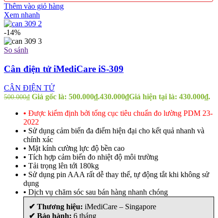
Thêm vào giỏ hàng
Xem nhanh
-14%
So sánh
Cân điện tử iMediCare iS-309
CÂN ĐIỆN TỬ
Giá gốc là: 500.000₫.
430.000
₫
Giá hiện tại là: 430.000₫.
500.000
₫
•
Được kiểm định bởi tổng cục tiêu chuẩn đo lường PDM 23-
2022
•
Sử dụng cảm biến đa điểm hiện đại cho kết quả nhanh và
chính xác
•
Mặt kính cường lực độ bền cao
•
Tích hợp cảm biến đo nhiệt độ môi trường
•
Tải trọng lên tới 180kg
•
Sử dụng pin AAA rất dễ thay thế, tự động tắt khi không sử
dụng
•
Dịch vụ chăm sóc sau bán hàng nhanh chóng
✔ Thương hiệu:
iMediCare – Singapore
✔ Bảo hành:
6 tháng