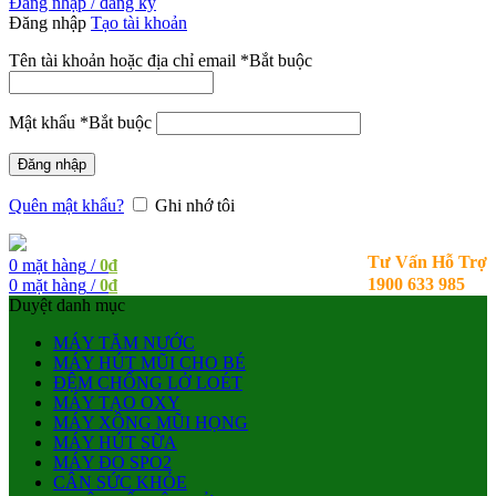
Đăng nhập / đăng ký
Đăng nhập
Tạo tài khoản
Tên tài khoản hoặc địa chỉ email
*
Bắt buộc
Mật khẩu
*
Bắt buộc
Đăng nhập
Quên mật khẩu?
Ghi nhớ tôi
Tư Vấn Hỗ Trợ
0
mặt hàng
/
0
₫
1900 633 985
0
mặt hàng
/
0
₫
Duyệt danh mục
MÁY TĂM NƯỚC
MÁY HÚT MŨI CHO BÉ
ĐỆM CHỐNG LỞ LOÉT
MÁY TẠO OXY
MÁY XÔNG MŨI HỌNG
MÁY HÚT SỮA
MÁY ĐO SPO2
CÂN SỨC KHỎE