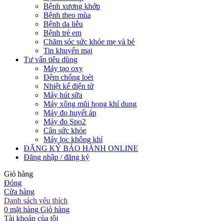
Bệnh xương khớp
Bệnh theo mùa
Bệnh da liễu
Bệnh trẻ em
Chăm sóc sức khỏe mẹ và bé
Tin khuyến mại
Tư vấn tiêu dùng
Máy tạo oxy
Đệm chống loét
Nhiệt kế điện tử
Máy hút sữa
Máy xông mũi họng khí dung
Máy đo huyết áp
Máy đo Spo2
Cân sức khỏe
Máy lọc không khí
ĐĂNG KÝ BẢO HÀNH ONLINE
Đăng nhập / đăng ký
Giỏ hàng
Đóng
Cửa hàng
Danh sách yêu thích
0
mặt hàng
Giỏ hàng
Tài khoản của tôi