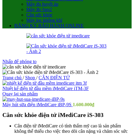
Máy đo huyết áp
Máy đo Spo2
Cân sức khỏe
Máy lọc không khí
ĐĂNG KÝ BẢO HÀNH ONLINE
Nhấp để phóng to
Trang chủ
/
Shop
/
CÂN ĐIỆN TỬ
Nhiệt kế điện tử đầu mềm iMediCare iTM-3F
Quay lại sản phẩm
Máy hút sữa điện iMediCare iBP-9S
1.600.000
₫
Cân sức khỏe điện tử iMediCare iS-303
Cân điện tử iMediCare có tính thẩm mỹ cao là sản phẩm
không thể thiếu cho việc theo dõi cân nặng và chăm sóc sức