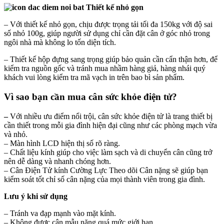
Thiết kế nhỏ gọn
– Với thiết kế nhỏ gọn, chịu được trọng tải tối đa 150kg với độ sai
số nhỏ 100g, giúp người sử dụng chỉ cần đặt cân ở góc nhỏ trong
ngôi nhà mà không lo tốn diện tích.
– Thiết kế hộp đựng sang trọng giúp bảo quản cần cẩn thận hơn, để
kiểm tra nguồn gốc và tránh mua nhầm hàng giả, hàng nhái quý
khách vui lòng kiểm tra mã vạch in trên bao bì sản phẩm.
Vì sao bạn cần mua cân sức khỏe điện tử?
–
Với nhiều ưu điểm nổi trội, cân sức khỏe điện tử là trang thiết bị
cần thiết trong mỗi gia đình hiện đại cũng như các phòng mạch vừa
và nhỏ.
– Màn hình LCD hiện thị số rõ ràng.
– Chất liệu kính giúp cho việc làm sạch và di chuyển cân cũng trở
nên dễ dàng và nhanh chóng hơn.
– Cân Điện Tử kính Cường Lực Theo dõi Cân nặng​​​​​​​ sẽ giúp bạn
kiểm soát tốt chỉ số cân nặng của mọi thành viên trong gia đình.
Lưu ý khi sử dụng
–
Tránh va đạp mạnh vào mặt kính.
– Không được cân mẫu nặng quá mức giới hạn.