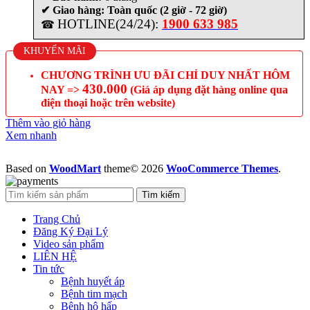
✔ Giao hàng: Toàn quốc (2 giờ - 72 giờ)
HOTLINE(24/24):
1900 633 985
☎
KHUYẾN MÃI
CHƯƠNG TRÌNH ƯU ĐÃI CHỈ DUY NHẤT HÔM
430.000
NAY =>
(Giá áp dụng đặt hàng online qua
điện thoại hoặc trên website)
Thêm vào giỏ hàng
Xem nhanh
Based on
WoodMart
theme© 2026
WooCommerce Themes
.
Tìm kiếm
Trang Chủ
Đăng Ký Đại Lý
Video sản phẩm
LIÊN HỆ
Tin tức
Bệnh huyết áp
Bệnh tim mạch
Bệnh hô hấp