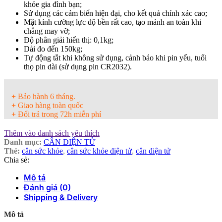
khỏe gia đình bạn;
Sử dụng các cảm biến hiện đại, cho kết quả chính xác cao;
Mặt kính cường lực độ bền rất cao, tạo mảnh an toàn khi
chẳng may vỡ;
Độ phân giải hiển thị: 0,1kg;
Dải đo đến 150kg;
Tự động tắt khi không sử dụng, cảnh báo khi pin yếu, tuổi
thọ pin dài (sử dụng pin CR2032).
+
Bảo hành 6 tháng.
+
Giao hàng toàn quốc
+
Đổi trả trong 72h miễn phí
Thêm vào danh sách yêu thích
Danh mục:
CÂN ĐIỆN TỬ
Thẻ:
cân sức khỏe
,
cân sức khỏe điện tử
,
cân điện tử
Chia sẻ:
Mô tả
Đánh giá (0)
Shipping & Delivery
Mô tả