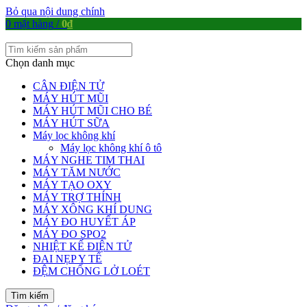
Bỏ qua nội dung chính
0
mặt hàng
/
0
₫
Chọn danh mục
CÂN ĐIỆN TỬ
MÁY HÚT MŨI
MÁY HÚT MŨI CHO BÉ
MÁY HÚT SỮA
Máy lọc không khí
Máy lọc không khí ô tô
MÁY NGHE TIM THAI
MÁY TĂM NƯỚC
MÁY TẠO OXY
MÁY TRỢ THÍNH
MÁY XÔNG KHÍ DUNG
MÁY ĐO HUYẾT ÁP
MÁY ĐO SPO2
NHIỆT KẾ ĐIỆN TỬ
ĐAI NẸP Y TẾ
ĐỆM CHỐNG LỞ LOÉT
Tìm kiếm