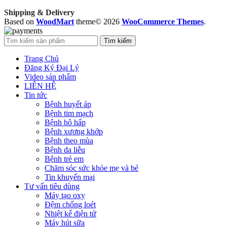
Shipping & Delivery
Based on
WoodMart
theme© 2026
WooCommerce Themes
.
Tìm kiếm
Trang Chủ
Đăng Ký Đại Lý
Video sản phẩm
LIÊN HỆ
Tin tức
Bệnh huyết áp
Bệnh tim mạch
Bệnh hô hấp
Bệnh xương khớp
Bệnh theo mùa
Bệnh da liễu
Bệnh trẻ em
Chăm sóc sức khỏe mẹ và bé
Tin khuyến mại
Tư vấn tiêu dùng
Máy tạo oxy
Đệm chống loét
Nhiệt kế điện tử
Máy hút sữa