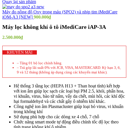
Quay lại sản phẩm
Máy đo nồng độ Oxy trong máu (SPO2) và nhịp tim iMediCare
iOM-A3 [NEW]
900.000
₫
Máy lọc không khí ô tô iMediCare iAP-3A
2.500.000
₫
KHUYẾN MÃI
– Tặng 01 bộ lọc chính hãng.
– Trả góp lãi suất 0% với JCB, VISA, MASTERCARD. Kỳ hạn 3, 6,
9 và 12 tháng (không áp dụng cùng các khuyến mại khác).
Hệ thống 3 tầng lọc (HEPA H13 + Than hoạt tính) kết hợp
với ion âm giúp lọc sạch các loại bụi PM 2.5, khói, phấn hoa,
vi khuẩn, virus, bào tử nấm, vẩy da chết, mùi hôi, các khí độc
hại formaldehyd và các chất gây ô nhiễm khí khác.
Công nghệ ion âm Plasmacluster giúp loại bỏ virus, vi khuẩn
trong không khí
Sử dụng phù hợp cho các dòng xe 4 chỗ, 7 chỗ
Chức năng smart mode tự động điều chỉnh tốc độ lọc theo
tình trạng không khí ô nhiễm