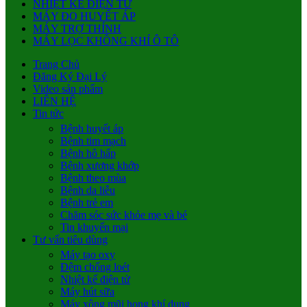
NHIỆT KẾ ĐIỆN TỬ
MÁY ĐO HUYẾT ÁP
MÁY TRỢ THÍNH
MÁY LỌC KHÔNG KHÍ Ô TÔ
Trang Chủ
Đăng Ký Đại Lý
Video sản phẩm
LIÊN HỆ
Tin tức
Bệnh huyết áp
Bệnh tim mạch
Bệnh hô hấp
Bệnh xương khớp
Bệnh theo mùa
Bệnh da liễu
Bệnh trẻ em
Chăm sóc sức khỏe mẹ và bé
Tin khuyến mại
Tư vấn tiêu dùng
Máy tạo oxy
Đệm chống loét
Nhiệt kế điện tử
Máy hút sữa
Máy xông mũi họng khí dung