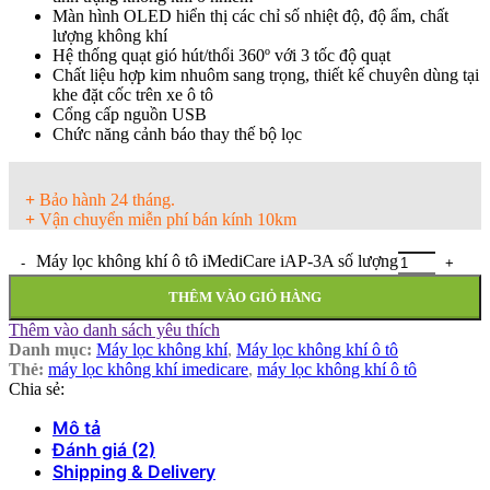
Màn hình OLED hiển thị các chỉ số nhiệt độ, độ ẩm, chất
lượng không khí
Hệ thống quạt gió hút/thổi 360º với 3 tốc độ quạt
Chất liệu hợp kim nhuôm sang trọng, thiết kế chuyên dùng tại
khe đặt cốc trên xe ô tô
Cổng cấp nguồn USB
Chức năng cảnh báo thay thế bộ lọc
+
Bảo hành 24 tháng.
+
Vận chuyển miễn phí bán kính 10km
Máy lọc không khí ô tô iMediCare iAP-3A số lượng
THÊM VÀO GIỎ HÀNG
Thêm vào danh sách yêu thích
Danh mục:
Máy lọc không khí
,
Máy lọc không khí ô tô
Thẻ:
máy lọc không khí imedicare
,
máy lọc không khí ô tô
Chia sẻ:
Mô tả
Đánh giá (2)
Shipping & Delivery