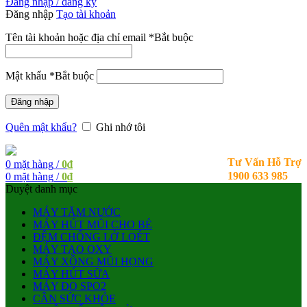
Đăng nhập / đăng ký
Đăng nhập
Tạo tài khoản
Tên tài khoản hoặc địa chỉ email
*
Bắt buộc
Mật khẩu
*
Bắt buộc
Đăng nhập
Quên mật khẩu?
Ghi nhớ tôi
Tư Vấn Hỗ Trợ
0
mặt hàng
/
0
₫
1900 633 985
0
mặt hàng
/
0
₫
Duyệt danh mục
MÁY TĂM NƯỚC
MÁY HÚT MŨI CHO BÉ
ĐỆM CHỐNG LỞ LOÉT
MÁY TẠO OXY
MÁY XÔNG MŨI HỌNG
MÁY HÚT SỮA
MÁY ĐO SPO2
CÂN SỨC KHỎE