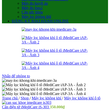
Máy đo huyết áp
Máy đo Spo2
Cân sức khỏe
Máy lọc không khí
ĐĂNG KÝ BẢO HÀNH ONLINE
Nhấp để phóng to
Trang chủ
/
Shop
/
Máy lọc không khí
/
Máy lọc không khí ô tô
Cân điện tử iMediCare iS-303
350.000
₫