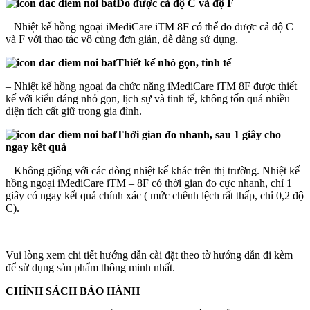
Đo được cả độ C và độ F
– Nhiệt kế hồng ngoại iMediCare iTM 8F có thể đo được cả độ C
và F với thao tác vô cùng đơn giản, dễ dàng sử dụng.
Thiết kế nhỏ gọn, tinh tế
– Nhiệt kế hồng ngoại đa chức năng iMediCare iTM 8F được thiết
kế với kiểu dáng nhỏ gọn, lịch sự và tinh tế, không tốn quá nhiều
diện tích cất giữ trong gia đình.
Thời gian đo nhanh, sau 1 giây cho
ngay kết quả
– Không giống với các dòng nhiệt kế khác trên thị trường. Nhiệt kế
hồng ngoại iMediCare iTM – 8F có thời gian đo cực nhanh, chỉ 1
giây có ngay kết quả chính xác ( mức chênh lệch rất thấp, chỉ 0,2 độ
C).
Vui lòng xem chi tiết hướng dẫn cài đặt theo tờ hướng dẫn đi kèm
để sử dụng sản phẩm thông minh nhất.
CHÍNH SÁCH BẢO HÀNH