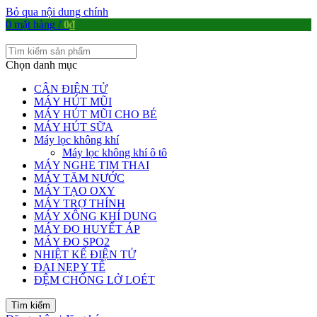
Bỏ qua nội dung chính
0
mặt hàng
/
0
₫
Chọn danh mục
CÂN ĐIỆN TỬ
MÁY HÚT MŨI
MÁY HÚT MŨI CHO BÉ
MÁY HÚT SỮA
Máy lọc không khí
Máy lọc không khí ô tô
MÁY NGHE TIM THAI
MÁY TĂM NƯỚC
MÁY TẠO OXY
MÁY TRỢ THÍNH
MÁY XÔNG KHÍ DUNG
MÁY ĐO HUYẾT ÁP
MÁY ĐO SPO2
NHIỆT KẾ ĐIỆN TỬ
ĐAI NẸP Y TẾ
ĐỆM CHỐNG LỞ LOÉT
Tìm kiếm