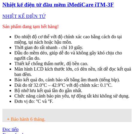
Nhiệt kế điện tử đầu mềm iMediCare iTM-3F
NHIỆT KẾ ĐIỆN TỬ
Sản phẩm đang tạm hết hàng!
Đo nhiệt độ cơ thể với độ chính xác cao bằng cách đo tại
miệng, tại nách hoặc hậu môn.
Thời gian đo rất nhanh - chỉ 10 giây.
Đầu đo mềm dẻo, giúp dễ đo và không gây khó chịu cho
người cần đo.
Thiết kế chống thấm nước, độ bền cao.
Màn hình LCD kích thước lớn, có đèn nền, rất dễ đọc kết quả
ban đêm.
Báo kết quả đo, cảnh báo sốt bằng âm thanh (tiếng bíp).
Dải đo từ 32.0°C – 42.9°C với độ chính xác: 0.1°C.
Bộ nhớ lưu kết quả lần đo gần nhất.
Chức năng cảnh báo pin yếu, tự động tắt khi không sử dụng.
Đơn vị đo: °C và °F.
+
Bảo hành 6 tháng.
Đọc tiếp