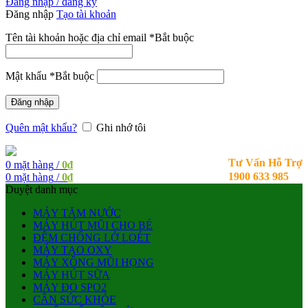
Đăng nhập / đăng ký
Đăng nhập
Tạo tài khoản
Tên tài khoản hoặc địa chỉ email
*
Bắt buộc
Mật khẩu
*
Bắt buộc
Đăng nhập
Quên mật khẩu?
Ghi nhớ tôi
Tư Vấn Hỗ Trợ
0
mặt hàng
/
0
₫
1900 633 985
0
mặt hàng
/
0
₫
Duyệt danh mục
MÁY TĂM NƯỚC
MÁY HÚT MŨI CHO BÉ
ĐỆM CHỐNG LỞ LOÉT
MÁY TẠO OXY
MÁY XÔNG MŨI HỌNG
MÁY HÚT SỮA
MÁY ĐO SPO2
CÂN SỨC KHỎE