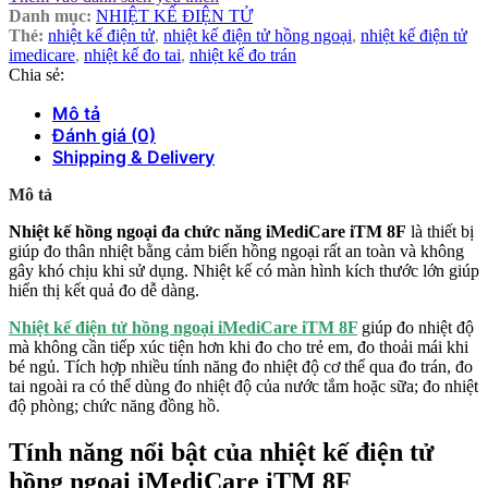
Danh mục:
NHIỆT KẾ ĐIỆN TỬ
Thẻ:
nhiệt kế điện tử
,
nhiệt kế điện tử hồng ngoại
,
nhiệt kế điện tử
imedicare
,
nhiệt kế đo tai
,
nhiệt kế đo trán
Chia sẻ:
Mô tả
Đánh giá (0)
Shipping & Delivery
Mô tả
Nhiệt kế hồng ngoại đa chức năng iMediCare iTM 8F
là thiết bị
giúp đo thân nhiệt bằng cảm biến hồng ngoại rất an toàn và không
gây khó chịu khi sử dụng. Nhiệt kế có màn hình kích thước lớn giúp
hiển thị kết quả đo dễ dàng.
Nhiệt kế điện tử hồng ngoại iMediCare iTM 8F
giúp đo nhiệt độ
mà không cần tiếp xúc tiện hơn khi đo cho trẻ em, đo thoải mái khi
bé ngủ. Tích hợp nhiều tính năng đo nhiệt độ cơ thể qua đo trán, đo
tai ngoài ra có thể dùng đo nhiệt độ của nước tắm hoặc sữa; đo nhiệt
độ phòng; chức năng đồng hồ.
Tính năng nổi bật của nhiệt kế điện tử
hồng ngoại iMediCare iTM 8F