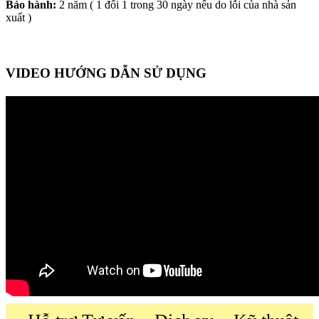
Bảo hành:
2 năm ( 1 đổi 1 trong 30 ngày nếu do lỗi của nhà sản
xuất )
VIDEO HƯỚNG DẪN SỬ DỤNG