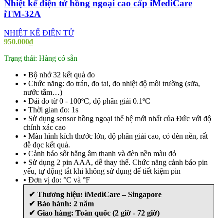
Nhiệt kế điện tử hồng ngoại cao cấp iMediCare
iTM-32A
NHIỆT KẾ ĐIỆN TỬ
950.000
₫
Trạng thái: Hàng có sẵn
•
Bộ nhớ 32 kết quả đo
•
Chức năng: đo trán, đo tai, đo nhiệt độ môi trường (sữa,
nước tắm…)
•
Dải đo từ 0 - 100ºC, độ phân giải 0.1ºC
•
Thời gian đo: 1s
•
Sử dụng sensor hồng ngoại thế hệ mới nhất của Đức với độ
chính xác cao
•
Màn hình kích thước lớn, độ phân giải cao, có đèn nền, rất
dễ đọc kết quả.
•
Cảnh báo sốt bằng âm thanh và đèn nền màu đỏ
•
Sử dụng 2 pin AAA, dễ thay thế. Chức năng cảnh báo pin
yếu, tự động tắt khi không sử dụng để tiết kiệm pin
•
Đơn vị đo: °C và °F
✔ Thương hiệu:
iMediCare – Singapore
✔ Bảo hành: 2 năm
✔ Giao hàng: Toàn quốc (2 giờ - 72 giờ)