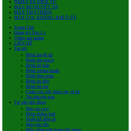
NHIỆT KẾ ĐIỆN TỬ
MÁY ĐO HUYẾT ÁP
MÁY TRỢ THÍNH
MÁY LỌC KHÔNG KHÍ Ô TÔ
Trang Chủ
Đăng Ký Đại Lý
Video sản phẩm
LIÊN HỆ
Tin tức
Bệnh huyết áp
Bệnh tim mạch
Bệnh hô hấp
Bệnh xương khớp
Bệnh theo mùa
Bệnh da liễu
Bệnh trẻ em
Chăm sóc sức khỏe mẹ và bé
Tin khuyến mại
Tư vấn tiêu dùng
Máy tạo oxy
Đệm chống loét
Nhiệt kế điện tử
Máy hút sữa
Máy xông mũi họng khí dung