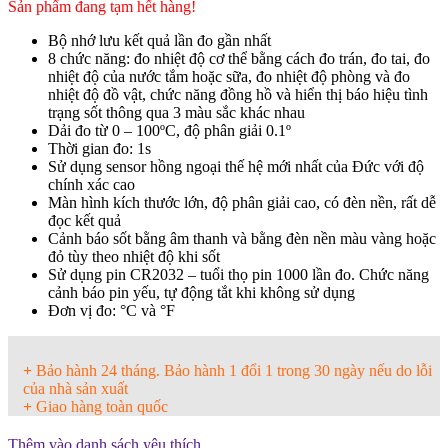
Sản phẩm đang tạm hết hàng!
Bộ nhớ lưu kết quả lần đo gần nhất
8 chức năng: đo nhiệt độ cơ thể bằng cách đo trán, đo tai, đo
nhiệt độ của nước tắm hoặc sữa, đo nhiệt độ phòng và đo
nhiệt độ đồ vật, chức năng đồng hồ và hiển thị báo hiệu tình
trạng sốt thông qua 3 màu sắc khác nhau
Dải đo từ 0 – 100ºC, độ phân giải 0.1º
Thời gian đo: 1s
Sử dụng sensor hồng ngoại thế hệ mới nhất của Đức với độ
chính xác cao
Màn hình kích thước lớn, độ phân giải cao, có đèn nền, rất dễ
đọc kết quả
Cảnh báo sốt bằng âm thanh và bằng đèn nền màu vàng hoặc
đỏ tùy theo nhiệt độ khi sốt
Sử dụng pin CR2032 – tuổi thọ pin 1000 lần đo. Chức năng
cảnh báo pin yếu, tự động tắt khi không sử dụng
Đơn vị đo: °C và °F
+
Bảo hành 24 tháng. Bảo hành 1 đổi 1 trong 30 ngày nếu do lỗi
của nhà sản xuất
+
Giao hàng toàn quốc
Thêm vào danh sách yêu thích