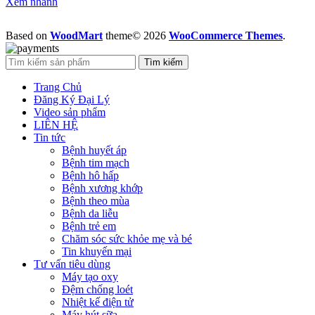
Xem nhanh
Based on
WoodMart
theme© 2026
WooCommerce Themes
.
Tìm kiếm
Trang Chủ
Đăng Ký Đại Lý
Video sản phẩm
LIÊN HỆ
Tin tức
Bệnh huyết áp
Bệnh tim mạch
Bệnh hô hấp
Bệnh xương khớp
Bệnh theo mùa
Bệnh da liễu
Bệnh trẻ em
Chăm sóc sức khỏe mẹ và bé
Tin khuyến mại
Tư vấn tiêu dùng
Máy tạo oxy
Đệm chống loét
Nhiệt kế điện tử
Máy hút sữa