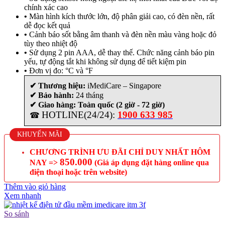
chính xác cao
•
Màn hình kích thước lớn, độ phân giải cao, có đèn nền, rất
dễ đọc kết quả
•
Cảnh báo sốt bằng âm thanh và đèn nền màu vàng hoặc đỏ
tùy theo nhiệt độ
•
Sử dụng 2 pin AAA, dễ thay thế. Chức năng cảnh báo pin
yếu, tự động tắt khi không sử dụng để tiết kiệm pin
•
Đơn vị đo: °C và °F
✔ Thương hiệu:
iMediCare – Singapore
✔ Bảo hành:
24 tháng
✔ Giao hàng: Toàn quốc (2 giờ - 72 giờ)
HOTLINE(24/24):
1900 633 985
☎
KHUYẾN MÃI
CHƯƠNG TRÌNH ƯU ĐÃI CHỈ DUY NHẤT HÔM
850.000
NAY =>
(Giá áp dụng đặt hàng online qua
điện thoại hoặc trên website)
Thêm vào giỏ hàng
Xem nhanh
So sánh