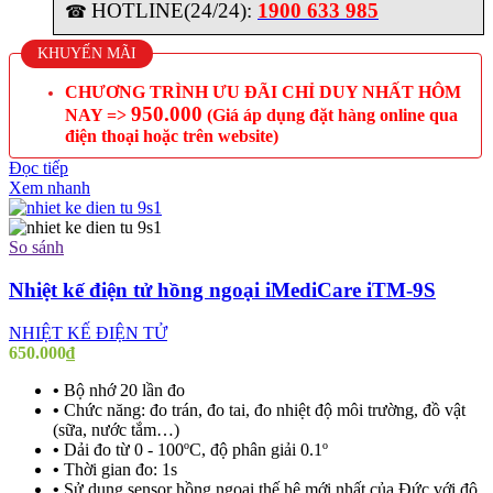
HOTLINE(24/24):
1900 633 985
☎
KHUYẾN MÃI
CHƯƠNG TRÌNH ƯU ĐÃI CHỈ DUY NHẤT HÔM
950.000
NAY =>
(Giá áp dụng đặt hàng online qua
điện thoại hoặc trên website)
Đọc tiếp
Xem nhanh
So sánh
Nhiệt kế điện tử hồng ngoại iMediCare iTM-9S
NHIỆT KẾ ĐIỆN TỬ
650.000
₫
•
Bộ nhớ 20 lần đo
•
Chức năng: đo trán, đo tai, đo nhiệt độ môi trường, đồ vật
(sữa, nước tắm…)
•
Dải đo từ 0 - 100ºC, độ phân giải 0.1º
•
Thời gian đo: 1s
•
Sử dụng sensor hồng ngoại thế hệ mới nhất của Đức với độ