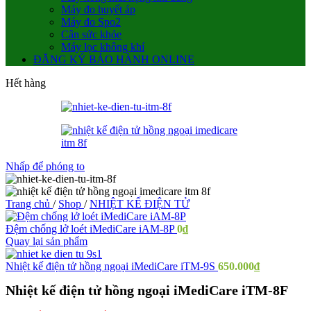
Máy đo huyết áp
Máy đo Spo2
Cân sức khỏe
Máy lọc không khí
ĐĂNG KÝ BẢO HÀNH ONLINE
Hết hàng
Nhấp để phóng to
Trang chủ
/
Shop
/
NHIỆT KẾ ĐIỆN TỬ
Đệm chống lở loét iMediCare iAM-8P
0
₫
Quay lại sản phẩm
Nhiệt kế điện tử hồng ngoại iMediCare iTM-9S
650.000
₫
Nhiệt kế điện tử hồng ngoại iMediCare iTM-8F