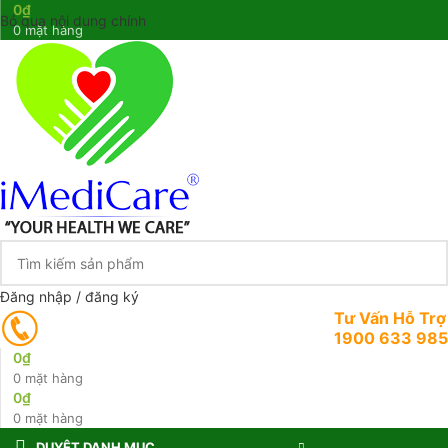
0
₫
Bỏ qua nội dung chính
0
mặt hàng
Đăng nhập / đăng ký
Tư Vấn Hỗ Trợ
1900 633 985
0
₫
0
mặt hàng
0
₫
0
mặt hàng
DUYỆT DANH MỤC