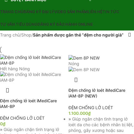
TRANG CHỦ
ĐĂNG KÝ ĐẠI LÝ
VIDEO SẢN PHẨM
LIÊN HỆ
TIN TỨC
TƯ VẤN TIÊU DÙNG
ĐĂNG KÝ BẢO HÀNH ONLINE
Trang chủ
/
Shop
/
Sản phẩm được gắn thẻ “đệm cho người già”
Nóng
Hết hàng
Nóng
Đệm chống lở loét iMediCare
iAM-8P (NEW)
Đệm chống lở loét iMediCare
iAM-8P
ĐỆM CHỐNG LỞ LOÉT
1.100.000
₫
ĐỆM CHỐNG LỞ LOÉT
»
Giúp ngăn chặn tình trạng lở
0
₫
loét da cho các bệnh nhân bị liệt,
»
Giúp ngăn chặn tình trạng lở
phỏng, gãy xương hoặc sau