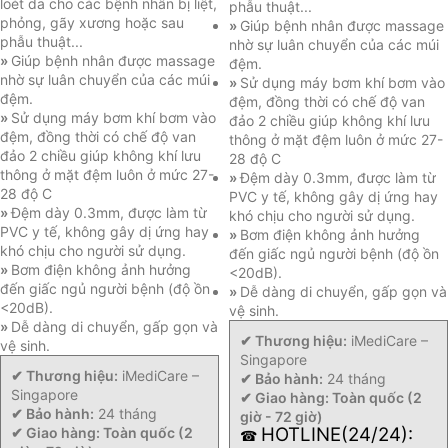
loét da cho các bệnh nhân bị liệt,
phẫu thuật...
phỏng, gãy xương hoặc sau
»
Giúp bệnh nhân được massage
phẫu thuật...
nhờ sự luân chuyển của các múi
»
Giúp bệnh nhân được massage
đệm.
nhờ sự luân chuyển của các múi
»
Sử dụng máy bơm khí bơm vào
đệm.
đệm, đồng thời có chế độ van
»
Sử dụng máy bơm khí bơm vào
đảo 2 chiều giúp không khí lưu
đệm, đồng thời có chế độ van
thông ở mặt đệm luôn ở mức 27-
đảo 2 chiều giúp không khí lưu
28 độ C
thông ở mặt đệm luôn ở mức 27-
»
Đệm dày 0.3mm, được làm từ
28 độ C
PVC y tế, không gây dị ứng hay
»
Đệm dày 0.3mm, được làm từ
khó chịu cho người sử dụng.
PVC y tế, không gây dị ứng hay
»
Bơm điện không ảnh hưởng
khó chịu cho người sử dụng.
đến giấc ngủ người bệnh (độ ồn
»
Bơm điện không ảnh hưởng
<20dB).
đến giấc ngủ người bệnh (độ ồn
»
Dễ dàng di chuyển, gấp gọn và
<20dB).
vệ sinh.
»
Dễ dàng di chuyển, gấp gọn và
✔ Thương hiệu:
iMediCare –
vệ sinh.
Singapore
✔ Thương hiệu:
iMediCare –
✔ Bảo hành:
24 tháng
Singapore
✔ Giao hàng: Toàn quốc (2
✔ Bảo hành:
24 tháng
giờ - 72 giờ)
HOTLINE(24/24):
✔ Giao hàng: Toàn quốc (2
☎