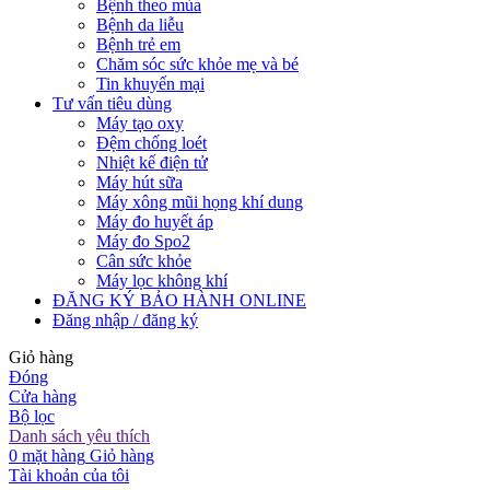
Bệnh theo mùa
Bệnh da liễu
Bệnh trẻ em
Chăm sóc sức khỏe mẹ và bé
Tin khuyến mại
Tư vấn tiêu dùng
Máy tạo oxy
Đệm chống loét
Nhiệt kế điện tử
Máy hút sữa
Máy xông mũi họng khí dung
Máy đo huyết áp
Máy đo Spo2
Cân sức khỏe
Máy lọc không khí
ĐĂNG KÝ BẢO HÀNH ONLINE
Đăng nhập / đăng ký
Giỏ hàng
Đóng
Cửa hàng
Bộ lọc
Danh sách yêu thích
0
mặt hàng
Giỏ hàng
Tài khoản của tôi