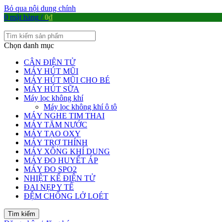
Bỏ qua nội dung chính
0
mặt hàng
/
0
₫
Chọn danh mục
CÂN ĐIỆN TỬ
MÁY HÚT MŨI
MÁY HÚT MŨI CHO BÉ
MÁY HÚT SỮA
Máy lọc không khí
Máy lọc không khí ô tô
MÁY NGHE TIM THAI
MÁY TĂM NƯỚC
MÁY TẠO OXY
MÁY TRỢ THÍNH
MÁY XÔNG KHÍ DUNG
MÁY ĐO HUYẾT ÁP
MÁY ĐO SPO2
NHIỆT KẾ ĐIỆN TỬ
ĐAI NẸP Y TẾ
ĐỆM CHỐNG LỞ LOÉT
Tìm kiếm