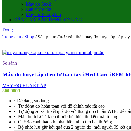
Máy đo Spo2
Cân sức khỏe
Máy lọc không khí
ĐĂNG KÝ BẢO HÀNH ONLINE
Đóng
Trang chủ
/
Shop
/
Sản phẩm được gắn thẻ “máy đo huyết áp bắp tay
So sánh
Máy đo huyết áp điện tử bắp tay iMediCare iBPM-6
MÁY ĐO HUYẾT ÁP
800.000
₫
•
Dễ dàng sử dụng
•
Tự động đo hoàn toàn với độ chính xác rất cao
•
Tự động so sánh kết quả đo với thang đo chuẩn WHO để đán
•
Màn hình LCD kích thước lớn hiển thị kết quả rõ ràng
•
Chế độ cảnh báo khi phát hiện nhịp tim bất thường
•
Bộ nhớ: lưu giữ kết quả của 2 người đo, mỗi người 99 kết qu