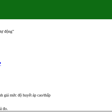
 tự động”
P
h giá mức độ huyết áp cao/thấp
ả đo.