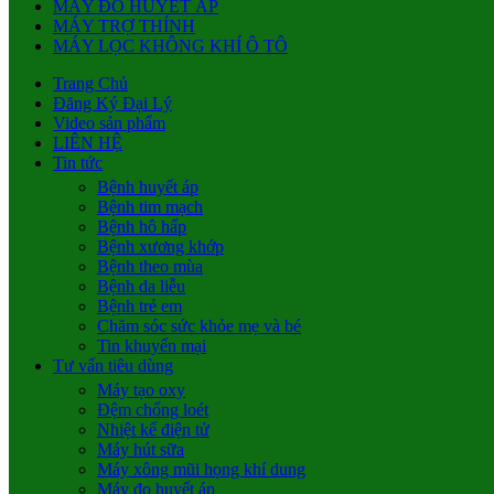
MÁY ĐO HUYẾT ÁP
MÁY TRỢ THÍNH
MÁY LỌC KHÔNG KHÍ Ô TÔ
Trang Chủ
Đăng Ký Đại Lý
Video sản phẩm
LIÊN HỆ
Tin tức
Bệnh huyết áp
Bệnh tim mạch
Bệnh hô hấp
Bệnh xương khớp
Bệnh theo mùa
Bệnh da liễu
Bệnh trẻ em
Chăm sóc sức khỏe mẹ và bé
Tin khuyến mại
Tư vấn tiêu dùng
Máy tạo oxy
Đệm chống loét
Nhiệt kế điện tử
Máy hút sữa
Máy xông mũi họng khí dung
Máy đo huyết áp