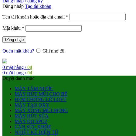
Đăng nhập / đăng ký
Đăng nhập
Tạo tài khoản
Bắt
Tên tài khoản hoặc địa chỉ email
*
buộc
Bắt
Mật khẩu
*
buộc
Đăng nhập
Quên mật khẩu?
Ghi nhớ tôi
0
mặt hàng
/
0
₫
0
mặt hàng
/
0
₫
Duyệt danh mục
MÁY TĂM NƯỚC
MÁY HÚT MŨI CHO BÉ
ĐỆM CHỐNG LỞ LOÉT
MÁY TẠO OXY
MÁY XÔNG MŨI HỌNG
MÁY HÚT SỮA
MÁY ĐO SPO2
CÂN SỨC KHỎE
NHIỆT KẾ ĐIỆN TỬ