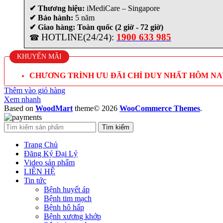
✔ Thương hiệu:
iMediCare – Singapore
✔ Bảo hành:
5 năm
✔ Giao hàng: Toàn quốc (2 giờ - 72 giờ)
HOTLINE(24/24):
1900 633 985
☎
KHUYẾN MÃI
CHƯƠNG TRÌNH ƯU ĐÃI CHỈ DUY NHẤT HÔM NA
Thêm vào giỏ hàng
Xem nhanh
Based on
WoodMart
theme© 2026
WooCommerce Themes
.
Tìm kiếm
Trang Chủ
Đăng Ký Đại Lý
Video sản phẩm
LIÊN HỆ
Tin tức
Bệnh huyết áp
Bệnh tim mạch
Bệnh hô hấp
Bệnh xương khớp