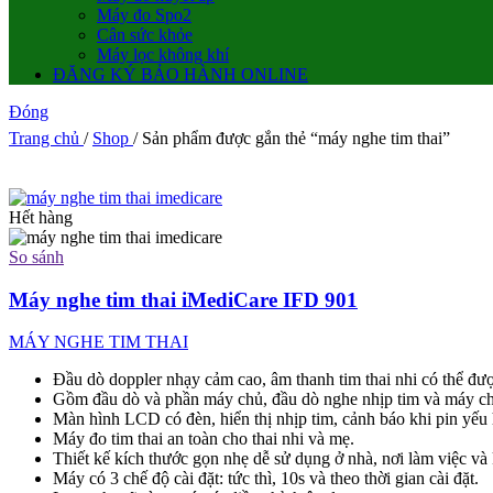
Máy đo Spo2
Cân sức khỏe
Máy lọc không khí
ĐĂNG KÝ BẢO HÀNH ONLINE
Đóng
Trang chủ
/
Shop
/
Sản phẩm được gắn thẻ “máy nghe tim thai”
Hết hàng
So sánh
Máy nghe tim thai iMediCare IFD 901
MÁY NGHE TIM THAI
Đầu dò doppler nhạy cảm cao, âm thanh tim thai nhi có thể được
Gồm đầu dò và phần máy chủ, đầu dò nghe nhịp tim và máy chủ 
Màn hình LCD có đèn, hiển thị nhịp tim, cảnh báo khi pin yếu 
Máy đo tim thai an toàn cho thai nhi và mẹ.
Thiết kế kích thước gọn nhẹ dễ sử dụng ở nhà, nơi làm việc và k
Máy có 3 chế độ cài đặt: tức thì, 10s và theo thời gian cài đặt.