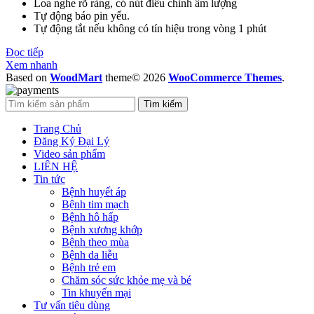
Loa nghe rõ ràng, có nút điều chỉnh âm lượng
Tự động báo pin yếu.
Tự động tắt nếu không có tín hiệu trong vòng 1 phút
Đọc tiếp
Xem nhanh
Based on
WoodMart
theme© 2026
WooCommerce Themes
.
Tìm kiếm
Trang Chủ
Đăng Ký Đại Lý
Video sản phẩm
LIÊN HỆ
Tin tức
Bệnh huyết áp
Bệnh tim mạch
Bệnh hô hấp
Bệnh xương khớp
Bệnh theo mùa
Bệnh da liễu
Bệnh trẻ em
Chăm sóc sức khỏe mẹ và bé
Tin khuyến mại
Tư vấn tiêu dùng