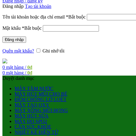
Đăng nhập / đăng ký
Đăng nhập
Tạo tài khoản
Tên tài khoản hoặc địa chỉ email
*
Bắt buộc
Mật khẩu
*
Bắt buộc
Đăng nhập
Quên mật khẩu?
Ghi nhớ tôi
0
mặt hàng
/
0
₫
0
mặt hàng
/
0
₫
Duyệt danh mục
MÁY TĂM NƯỚC
MÁY HÚT MŨI CHO BÉ
ĐỆM CHỐNG LỞ LOÉT
MÁY TẠO OXY
MÁY XÔNG MŨI HỌNG
MÁY HÚT SỮA
MÁY ĐO SPO2
CÂN SỨC KHỎE
NHIỆT KẾ ĐIỆN TỬ