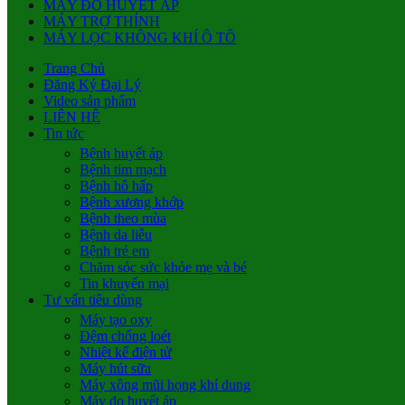
MÁY ĐO HUYẾT ÁP
MÁY TRỢ THÍNH
MÁY LỌC KHÔNG KHÍ Ô TÔ
Trang Chủ
Đăng Ký Đại Lý
Video sản phẩm
LIÊN HỆ
Tin tức
Bệnh huyết áp
Bệnh tim mạch
Bệnh hô hấp
Bệnh xương khớp
Bệnh theo mùa
Bệnh da liễu
Bệnh trẻ em
Chăm sóc sức khỏe mẹ và bé
Tin khuyến mại
Tư vấn tiêu dùng
Máy tạo oxy
Đệm chống loét
Nhiệt kế điện tử
Máy hút sữa
Máy xông mũi họng khí dung
Máy đo huyết áp