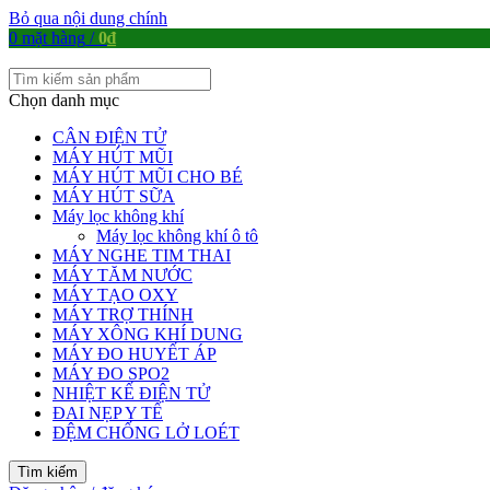
Bỏ qua nội dung chính
0
mặt hàng
/
0
₫
Chọn danh mục
CÂN ĐIỆN TỬ
MÁY HÚT MŨI
MÁY HÚT MŨI CHO BÉ
MÁY HÚT SỮA
Máy lọc không khí
Máy lọc không khí ô tô
MÁY NGHE TIM THAI
MÁY TĂM NƯỚC
MÁY TẠO OXY
MÁY TRỢ THÍNH
MÁY XÔNG KHÍ DUNG
MÁY ĐO HUYẾT ÁP
MÁY ĐO SPO2
NHIỆT KẾ ĐIỆN TỬ
ĐAI NẸP Y TẾ
ĐỆM CHỐNG LỞ LOÉT
Tìm kiếm