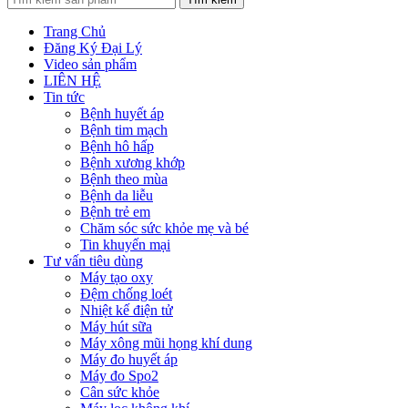
Trang Chủ
Đăng Ký Đại Lý
Video sản phẩm
LIÊN HỆ
Tin tức
Bệnh huyết áp
Bệnh tim mạch
Bệnh hô hấp
Bệnh xương khớp
Bệnh theo mùa
Bệnh da liễu
Bệnh trẻ em
Chăm sóc sức khỏe mẹ và bé
Tin khuyến mại
Tư vấn tiêu dùng
Máy tạo oxy
Đệm chống loét
Nhiệt kế điện tử
Máy hút sữa
Máy xông mũi họng khí dung
Máy đo huyết áp
Máy đo Spo2
Cân sức khỏe