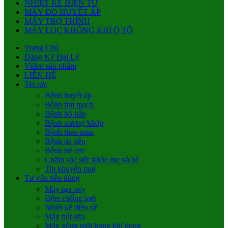
NHIỆT KẾ ĐIỆN TỬ
MÁY ĐO HUYẾT ÁP
MÁY TRỢ THÍNH
MÁY LỌC KHÔNG KHÍ Ô TÔ
Trang Chủ
Đăng Ký Đại Lý
Video sản phẩm
LIÊN HỆ
Tin tức
Bệnh huyết áp
Bệnh tim mạch
Bệnh hô hấp
Bệnh xương khớp
Bệnh theo mùa
Bệnh da liễu
Bệnh trẻ em
Chăm sóc sức khỏe mẹ và bé
Tin khuyến mại
Tư vấn tiêu dùng
Máy tạo oxy
Đệm chống loét
Nhiệt kế điện tử
Máy hút sữa
Máy xông mũi họng khí dung