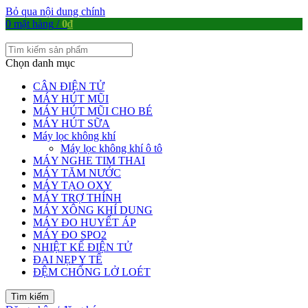
Bỏ qua nội dung chính
0
mặt hàng
/
0
₫
Chọn danh mục
CÂN ĐIỆN TỬ
MÁY HÚT MŨI
MÁY HÚT MŨI CHO BÉ
MÁY HÚT SỮA
Máy lọc không khí
Máy lọc không khí ô tô
MÁY NGHE TIM THAI
MÁY TĂM NƯỚC
MÁY TẠO OXY
MÁY TRỢ THÍNH
MÁY XÔNG KHÍ DUNG
MÁY ĐO HUYẾT ÁP
MÁY ĐO SPO2
NHIỆT KẾ ĐIỆN TỬ
ĐAI NẸP Y TẾ
ĐỆM CHỐNG LỞ LOÉT
Tìm kiếm