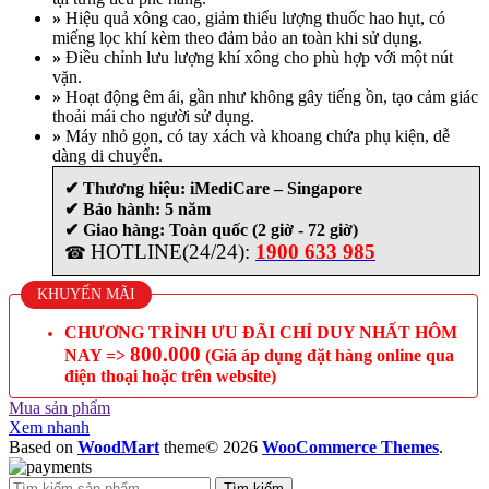
»
Hiệu quả xông cao, giảm thiểu lượng thuốc hao hụt, có
miếng lọc khí kèm theo đảm bảo an toàn khi sử dụng.
»
Điều chỉnh lưu lượng khí xông cho phù hợp với một nút
vặn.
»
Hoạt động êm ái, gần như không gây tiếng ồn, tạo cảm giác
thoải mái cho người sử dụng.
»
Máy nhỏ gọn, có tay xách và khoang chứa phụ kiện, dễ
dàng di chuyển.
✔ Thương hiệu: iMediCare – Singapore
✔ Bảo hành:
5 năm
✔ Giao hàng: Toàn quốc (2 giờ - 72 giờ)
HOTLINE(24/24):
1900 633 985
☎
KHUYẾN MÃI
CHƯƠNG TRÌNH ƯU ĐÃI CHỈ DUY NHẤT HÔM
800.000
NAY =>
(Giá áp dụng đặt hàng online qua
điện thoại hoặc trên website)
Mua sản phẩm
Xem nhanh
Based on
WoodMart
theme© 2026
WooCommerce Themes
.
Tìm kiếm