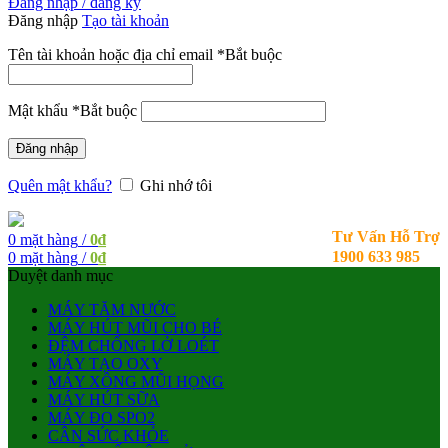
Đăng nhập / đăng ký
Đăng nhập
Tạo tài khoản
Tên tài khoản hoặc địa chỉ email
*
Bắt buộc
Mật khẩu
*
Bắt buộc
Đăng nhập
Quên mật khẩu?
Ghi nhớ tôi
Tư Vấn Hỗ Trợ
0
mặt hàng
/
0
₫
1900 633 985
0
mặt hàng
/
0
₫
Duyệt danh mục
MÁY TĂM NƯỚC
MÁY HÚT MŨI CHO BÉ
ĐỆM CHỐNG LỞ LOÉT
MÁY TẠO OXY
MÁY XÔNG MŨI HỌNG
MÁY HÚT SỮA
MÁY ĐO SPO2
CÂN SỨC KHỎE