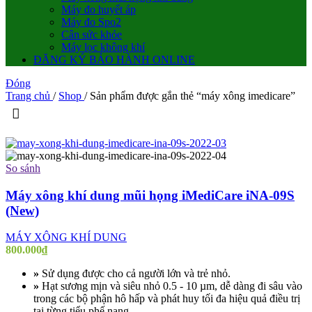
Máy đo huyết áp
Máy đo Spo2
Cân sức khỏe
Máy lọc không khí
ĐĂNG KÝ BẢO HÀNH ONLINE
Đóng
Trang chủ
/
Shop
/
Sản phẩm được gắn thẻ “máy xông imedicare”
So sánh
Máy xông khí dung mũi họng iMediCare iNA-09S
(New)
MÁY XÔNG KHÍ DUNG
800.000
₫
»
Sử dụng được cho cả người lớn và trẻ nhỏ.
»
Hạt sương mịn và siêu nhỏ 0.5 - 10 µm, dễ dàng đi sâu vào
trong các bộ phận hô hấp và phát huy tối đa hiệu quả điều trị
tại từng tiểu phế nang.