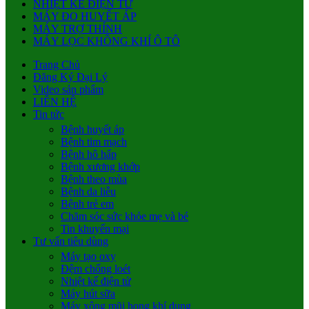
NHIỆT KẾ ĐIỆN TỬ
MÁY ĐO HUYẾT ÁP
MÁY TRỢ THÍNH
MÁY LỌC KHÔNG KHÍ Ô TÔ
Trang Chủ
Đăng Ký Đại Lý
Video sản phẩm
LIÊN HỆ
Tin tức
Bệnh huyết áp
Bệnh tim mạch
Bệnh hô hấp
Bệnh xương khớp
Bệnh theo mùa
Bệnh da liễu
Bệnh trẻ em
Chăm sóc sức khỏe mẹ và bé
Tin khuyến mại
Tư vấn tiêu dùng
Máy tạo oxy
Đệm chống loét
Nhiệt kế điện tử
Máy hút sữa
Máy xông mũi họng khí dung