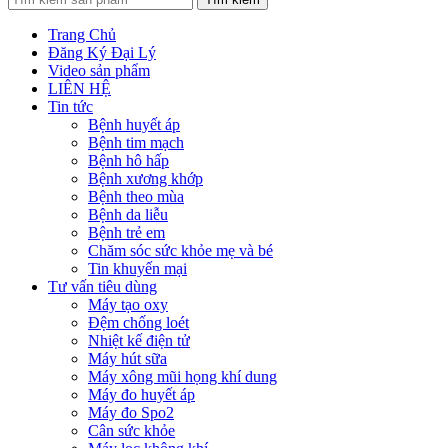
Trang Chủ
Đăng Ký Đại Lý
Video sản phẩm
LIÊN HỆ
Tin tức
Bệnh huyết áp
Bệnh tim mạch
Bệnh hô hấp
Bệnh xương khớp
Bệnh theo mùa
Bệnh da liễu
Bệnh trẻ em
Chăm sóc sức khỏe mẹ và bé
Tin khuyến mại
Tư vấn tiêu dùng
Máy tạo oxy
Đệm chống loét
Nhiệt kế điện tử
Máy hút sữa
Máy xông mũi họng khí dung
Máy đo huyết áp
Máy đo Spo2
Cân sức khỏe