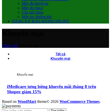
Máy đo huyết áp
Máy đo Spo2
Cân sức khỏe
Máy lọc không khí
ĐĂNG KÝ BẢO HÀNH ONLINE
Khuyến mại
Trang chủ
/
Khuyến mại
Tất cả
Khuyến mại
Khuyến mại
iMedicare tưng bừng khuyến mãi tháng 8 trên
Shopee giảm 15%
Based on
WoodMart
theme© 2026
WooCommerce Themes
.
Tìm kiếm