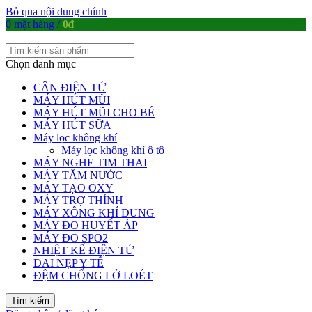
Bỏ qua nội dung chính
0
mặt hàng
/
0
₫
Chọn danh mục
CÂN ĐIỆN TỬ
MÁY HÚT MŨI
MÁY HÚT MŨI CHO BÉ
MÁY HÚT SỮA
Máy lọc không khí
Máy lọc không khí ô tô
MÁY NGHE TIM THAI
MÁY TĂM NƯỚC
MÁY TẠO OXY
MÁY TRỢ THÍNH
MÁY XÔNG KHÍ DUNG
MÁY ĐO HUYẾT ÁP
MÁY ĐO SPO2
NHIỆT KẾ ĐIỆN TỬ
ĐAI NẸP Y TẾ
ĐỆM CHỐNG LỞ LOÉT
Tìm kiếm