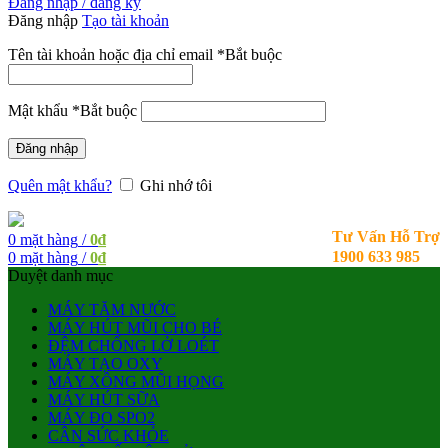
Đăng nhập / đăng ký
Đăng nhập
Tạo tài khoản
Tên tài khoản hoặc địa chỉ email
*
Bắt buộc
Mật khẩu
*
Bắt buộc
Đăng nhập
Quên mật khẩu?
Ghi nhớ tôi
Tư Vấn Hỗ Trợ
0
mặt hàng
/
0
₫
1900 633 985
0
mặt hàng
/
0
₫
Duyệt danh mục
MÁY TĂM NƯỚC
MÁY HÚT MŨI CHO BÉ
ĐỆM CHỐNG LỞ LOÉT
MÁY TẠO OXY
MÁY XÔNG MŨI HỌNG
MÁY HÚT SỮA
MÁY ĐO SPO2
CÂN SỨC KHỎE