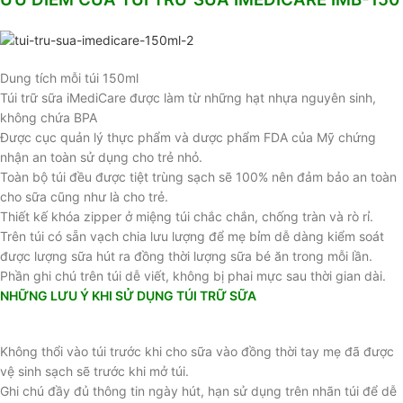
Dung tích mỗi túi 150ml
Túi trữ sữa iMediCare được làm từ những hạt nhựa nguyên sinh,
không chứa BPA
Được cục quản lý thực phẩm và dược phẩm FDA của Mỹ chứng
nhận an toàn sử dụng cho trẻ nhỏ.
Toàn bộ túi đều được tiệt trùng sạch sẽ 100% nên đảm bảo an toàn
cho sữa cũng như là cho trẻ.
Thiết kế khóa zipper ở miệng túi chắc chắn, chống tràn và rò rỉ.
Trên túi có sẵn vạch chia lưu lượng để mẹ bỉm dễ dàng kiểm soát
được lượng sữa hút ra đồng thời lượng sữa bé ăn trong mỗi lần.
Phần ghi chú trên túi dễ viết, không bị phai mực sau thời gian dài.
NHỮNG LƯU Ý KHI SỬ DỤNG TÚI TRỮ SỮA
Không thổi vào túi trước khi cho sữa vào đồng thời tay mẹ đã được
vệ sinh sạch sẽ trước khi mở túi.
Ghi chú đầy đủ thông tin ngày hút, hạn sử dụng trên nhãn túi để dễ