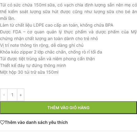
Túi có sức chứa 150ml sữa, có vạch chia định lượng sẵn nên mẹ có
thể kiểm soát lượng sữa hút được cũng như lượng sữa cho bé ăn
mỗi lần.
Làm từ chất liệu LDPE cao cấp an toàn, không chứa BPA
Được FDA – cơ quan quản lý thực phẩm và dược phẩm của Mỹ
chứng nhận chất lượng an toàn dành cho trẻ nhỏ
Vị trí note thông tin rộng, dễ dàng ghi chú
Khóa kéo zipper 2 lớp chắc chắn, chống rò rỉ tối đa
Túi được tiệt trùng sẵn và niêm phong cẩn thận
Thiết kế đáy tự đứng thông minh
Một hộp 30 túi trữ sữa 150ml
THÊM VÀO GIỎ HÀNG
Thêm vào danh sách yêu thích