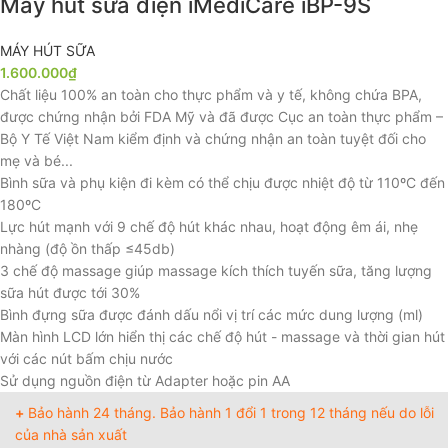
Máy hút sữa điện iMediCare iBP-9S
MÁY HÚT SỮA
1.600.000
₫
Chất liệu 100% an toàn cho thực phẩm và y tế, không chứa BPA,
được chứng nhận bởi FDA Mỹ và đã được Cục an toàn thực phẩm –
Bộ Y Tế Việt Nam kiểm định và chứng nhận an toàn tuyệt đối cho
mẹ và bé...
Bình sữa và phụ kiện đi kèm có thể chịu được nhiệt độ từ 110ºC đến
180ºC
Lực hút mạnh với 9 chế độ hút khác nhau, hoạt động êm ái, nhẹ
nhàng (độ ồn thấp ≤45db)
3 chế độ massage giúp massage kích thích tuyến sữa, tăng lượng
sữa hút được tới 30%
Bình đựng sữa được đánh dấu nổi vị trí các mức dung lượng (ml)
Màn hình LCD lớn hiển thị các chế độ hút - massage và thời gian hút
với các nút bấm chịu nước
Sử dụng nguồn điện từ Adapter hoặc pin AA
+
Bảo hành 24 tháng. Bảo hành 1 đổi 1 trong 12 tháng nếu do lỗi
của nhà sản xuất