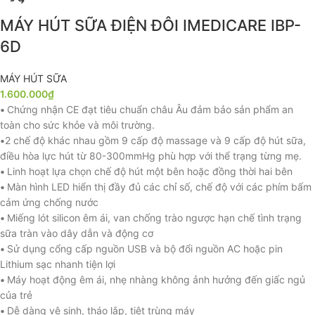
MÁY HÚT SỮA ĐIỆN ĐÔI IMEDICARE IBP-
6D
MÁY HÚT SỮA
1.600.000
₫
•
Chứng nhận CE đạt tiêu chuẩn châu Âu đảm bảo sản phẩm an
toàn cho sức khỏe và môi trường.
•
2 chế độ khác nhau gồm 9 cấp độ massage và 9 cấp độ hút sữa,
điều hòa lực hút từ 80-300mmHg phù hợp với thể trạng từng mẹ.
•
Linh hoạt lựa chọn chế độ hút một bên hoặc đồng thời hai bên
•
Màn hình LED hiển thị đầy đủ các chỉ số, chế độ với các phím bấm
cảm ứng chống nước
•
Miếng lót silicon êm ái, van chống trào ngược hạn chế tình trạng
sữa tràn vào dây dẫn và động cơ
•
Sử dụng cổng cấp nguồn USB và bộ đổi nguồn AC hoặc pin
Lithium sạc nhanh tiện lợi
•
Máy hoạt động êm ái, nhẹ nhàng không ảnh hưởng đến giấc ngủ
của trẻ
•
Dễ dàng vệ sinh, tháo lắp, tiệt trùng máy