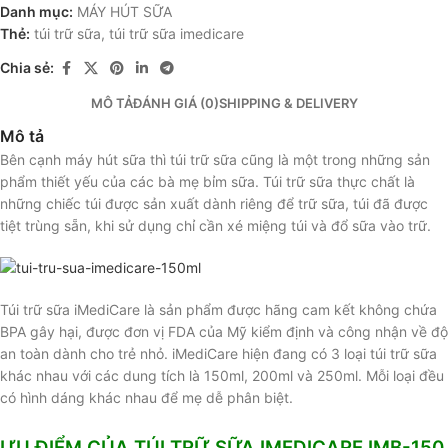
Danh mục:
MÁY HÚT SỮA
Thẻ:
túi trữ sữa
,
túi trữ sữa imedicare
Chia sẻ:
MÔ TẢ
ĐÁNH GIÁ (0)
SHIPPING & DELIVERY
Mô tả
Bên cạnh máy hút sữa thì túi trữ sữa cũng là một trong những sản
phẩm thiết yếu của các bà mẹ bỉm sữa. Túi trữ sữa thực chất là
những chiếc túi được sản xuất dành riêng để trữ sữa, túi đã được
tiệt trùng sẵn, khi sử dụng chỉ cần xé miệng túi và đổ sữa vào trữ.
Túi trữ sữa iMediCare là sản phẩm được hãng cam kết không chứa
BPA gây hại, được đơn vị FDA của Mỹ kiểm định và công nhận về độ
an toàn dành cho trẻ nhỏ. iMediCare hiện đang có 3 loại túi trữ sữa
khác nhau với các dung tích là 150ml, 200ml và 250ml. Mỗi loại đều
có hình dáng khác nhau để mẹ dễ phân biệt.
ƯU ĐIỂM CỦA TÚI TRỮ SỮA IMEDICARE IMB-150