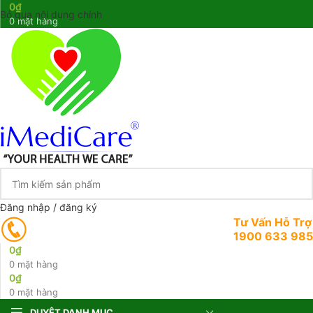
0
₫
Bỏ qua nội dung chính
0
mặt hàng
Đăng nhập / đăng ký
Tư Vấn Hỗ Trợ
1900 633 985
0
₫
0
mặt hàng
0
₫
0
mặt hàng
DUYỆT DANH MỤC