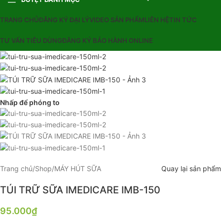
TRANG CHỦ
ĐĂNG KÝ ĐẠI LÝ
VIDEO SẢN PHẨM
LIÊN HỆ
TIN TỨC
TƯ VẤN TIÊU DÙNG
ĐĂNG KÝ BẢO HÀNH ONLINE
Nhấp để phóng to
Trang chủ
/
Shop
/
MÁY HÚT SỮA
Quay lại sản phẩm
TÚI TRỮ SỮA IMEDICARE IMB-150
95.000
₫