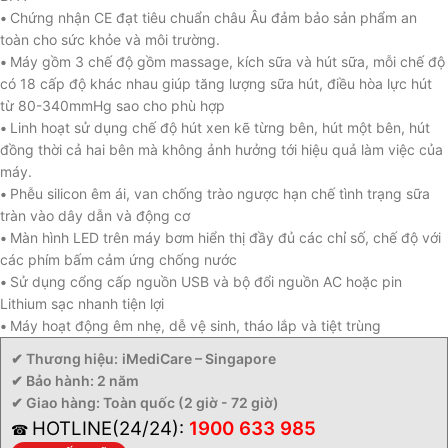
•
Chứng nhận CE đạt tiêu chuẩn châu Âu đảm bảo sản phẩm an
toàn cho sức khỏe và môi trường.
•
Máy gồm 3 chế độ gồm massage, kích sữa và hút sữa, mỗi chế độ
có 18 cấp độ khác nhau giúp tăng lượng sữa hút, điều hòa lực hút
từ 80-340mmHg sao cho phù hợp
•
Linh hoạt sử dụng chế độ hút xen kẽ từng bên, hút một bên, hút
đồng thời cả hai bên mà không ảnh hưởng tới hiệu quả làm việc của
máy.
•
Phễu silicon êm ái, van chống trào ngược hạn chế tình trạng sữa
tràn vào dây dẫn và động cơ
•
Màn hình LED trên máy bơm hiển thị đầy đủ các chỉ số, chế độ với
các phím bấm cảm ứng chống nước
•
Sử dụng cổng cấp nguồn USB và bộ đổi nguồn AC hoặc pin
Lithium sạc nhanh tiện lợi
•
Máy hoạt động êm nhẹ, dễ vệ sinh, tháo lắp và tiệt trùng
✔ Thương hiệu:
iMediCare – Singapore
✔ Bảo hành: 2 năm
✔ Giao hàng: Toàn quốc (2 giờ - 72 giờ)
HOTLINE(24/24):
1900 633 985
☎