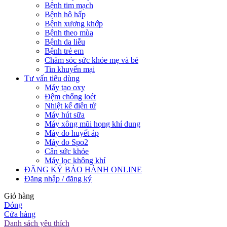
Bệnh tim mạch
Bệnh hô hấp
Bệnh xương khớp
Bệnh theo mùa
Bệnh da liễu
Bệnh trẻ em
Chăm sóc sức khỏe mẹ và bé
Tin khuyến mại
Tư vấn tiêu dùng
Máy tạo oxy
Đệm chống loét
Nhiệt kế điện tử
Máy hút sữa
Máy xông mũi họng khí dung
Máy đo huyết áp
Máy đo Spo2
Cân sức khỏe
Máy lọc không khí
ĐĂNG KÝ BẢO HÀNH ONLINE
Đăng nhập / đăng ký
Giỏ hàng
Đóng
Cửa hàng
Danh sách yêu thích