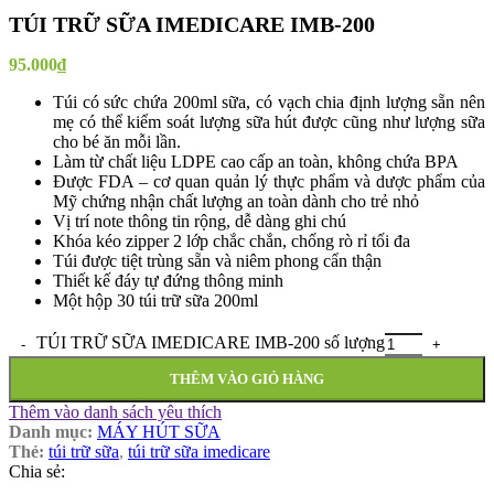
TÚI TRỮ SỮA IMEDICARE IMB-200
95.000
₫
Túi có sức chứa 200ml sữa, có vạch chia định lượng sẵn nên
mẹ có thể kiểm soát lượng sữa hút được cũng như lượng sữa
cho bé ăn mỗi lần.
Làm từ chất liệu LDPE cao cấp an toàn, không chứa BPA
Được FDA – cơ quan quản lý thực phẩm và dược phẩm của
Mỹ chứng nhận chất lượng an toàn dành cho trẻ nhỏ
Vị trí note thông tin rộng, dễ dàng ghi chú
Khóa kéo zipper 2 lớp chắc chắn, chống rò rỉ tối đa
Túi được tiệt trùng sẵn và niêm phong cẩn thận
Thiết kế đáy tự đứng thông minh
Một hộp 30 túi trữ sữa 200ml
TÚI TRỮ SỮA IMEDICARE IMB-200 số lượng
THÊM VÀO GIỎ HÀNG
Thêm vào danh sách yêu thích
Danh mục:
MÁY HÚT SỮA
Thẻ:
túi trữ sữa
,
túi trữ sữa imedicare
Chia sẻ: