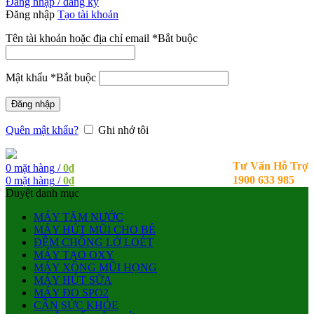
Đăng nhập / đăng ký
Đăng nhập
Tạo tài khoản
Tên tài khoản hoặc địa chỉ email
*
Bắt buộc
Mật khẩu
*
Bắt buộc
Đăng nhập
Quên mật khẩu?
Ghi nhớ tôi
Tư Vấn Hỗ Trợ
0
mặt hàng
/
0
₫
1900 633 985
0
mặt hàng
/
0
₫
Duyệt danh mục
MÁY TĂM NƯỚC
MÁY HÚT MŨI CHO BÉ
ĐỆM CHỐNG LỞ LOÉT
MÁY TẠO OXY
MÁY XÔNG MŨI HỌNG
MÁY HÚT SỮA
MÁY ĐO SPO2
CÂN SỨC KHỎE