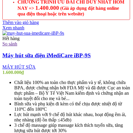
CHƯƠNG TRÌNH ƯU ĐÃI CHỈ DUY NHẤT HÔM
1.400.000
NAY =>
(Giá áp dụng đặt hàng online
qua điện thoại hoặc trên website)
Thêm vào giỏ hàng
Xem nhanh
Hết hàng
So sánh
Máy hút sữa điện iMediCare iBP-9S
MÁY HÚT SỮA
1.600.000
₫
Chất liệu 100% an toàn cho thực phẩm và y tế, không chứa
BPA, được chứng nhận bởi FDA Mỹ và đã được Cục an toàn
thực phẩm – Bộ Y Tế Việt Nam kiểm định và chứng nhận an
toàn tuyệt đối cho mẹ và bé...
Bình sữa và phụ kiện đi kèm có thể chịu được nhiệt độ từ
110ºC đến 180ºC
Lực hút mạnh với 9 chế độ hút khác nhau, hoạt động êm ái,
nhẹ nhàng (độ ồn thấp ≤45db)
3 chế độ massage giúp massage kích thích tuyến sữa, tăng
lượng sữa hút được tới 30%