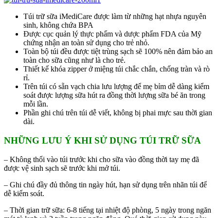
Túi trữ sữa iMediCare được làm từ những hạt nhựa nguyên
sinh, không chứa BPA
Được cục quản lý thực phẩm và dược phẩm FDA của Mỹ
chứng nhận an toàn sử dụng cho trẻ nhỏ.
Toàn bộ túi đều được tiệt trùng sạch sẽ 100% nên đảm bảo an
toàn cho sữa cũng như là cho trẻ.
Thiết kế khóa zipper ở miệng túi chắc chắn, chống tràn và rò
rỉ.
Trên túi có sẵn vạch chia lưu lượng để mẹ bỉm dễ dàng kiểm
soát được lượng sữa hút ra đồng thời lượng sữa bé ăn trong
mỗi lần.
Phần ghi chú trên túi dễ viết, không bị phai mực sau thời gian
dài.
NHỮNG LƯU Ý KHI SỬ DỤNG TÚI TRỮ SỮA
– Không thổi vào túi trước khi cho sữa vào đồng thời tay mẹ đã
được vệ sinh sạch sẽ trước khi mở túi.
– Ghi chú đầy đủ thông tin ngày hút, hạn sử dụng trên nhãn túi để
dễ kiểm soát.
– Thời gian trữ sữa: 6-8 tiếng tại nhiệt độ phòng, 5 ngày trong ngăn