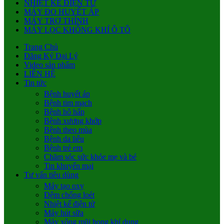
NHIỆT KẾ ĐIỆN TỬ
MÁY ĐO HUYẾT ÁP
MÁY TRỢ THÍNH
MÁY LỌC KHÔNG KHÍ Ô TÔ
Trang Chủ
Đăng Ký Đại Lý
Video sản phẩm
LIÊN HỆ
Tin tức
Bệnh huyết áp
Bệnh tim mạch
Bệnh hô hấp
Bệnh xương khớp
Bệnh theo mùa
Bệnh da liễu
Bệnh trẻ em
Chăm sóc sức khỏe mẹ và bé
Tin khuyến mại
Tư vấn tiêu dùng
Máy tạo oxy
Đệm chống loét
Nhiệt kế điện tử
Máy hút sữa
Máy xông mũi họng khí dung