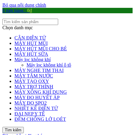
Bỏ qua nội dung chính
0
mặt hàng
/
0
₫
Chọn danh mục
CÂN ĐIỆN TỬ
MÁY HÚT MŨI
MÁY HÚT MŨI CHO BÉ
MÁY HÚT SỮA
Máy lọc không khí
Máy lọc không khí ô tô
MÁY NGHE TIM THAI
MÁY TĂM NƯỚC
MÁY TẠO OXY
MÁY TRỢ THÍNH
MÁY XÔNG KHÍ DUNG
MÁY ĐO HUYẾT ÁP
MÁY ĐO SPO2
NHIỆT KẾ ĐIỆN TỬ
ĐAI NẸP Y TẾ
ĐỆM CHỐNG LỞ LOÉT
Tìm kiếm