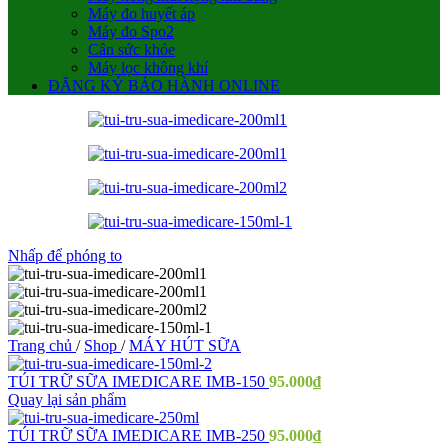
Máy đo huyết áp
Máy đo Spo2
Cân sức khỏe
Máy lọc không khí
ĐĂNG KÝ BẢO HÀNH ONLINE
Nhấp để phóng to
Trang chủ
/
Shop
/
MÁY HÚT SỮA
TÚI TRỮ SỮA IMEDICARE IMB-150
95.000
₫
Quay lại sản phẩm
TÚI TRỮ SỮA IMEDICARE IMB-250
95.000
₫