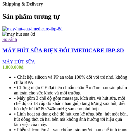
Shipping & Delivery
Sản phẩm tương tự
So sánh
MÁY HÚT SỮA ĐIỆN ĐÔI IMEDICARE IBP-8D
MÁY HÚT SỮA
1.800.000
₫
•
Chất liệu silicon và PP an toàn 100% đối với trẻ nhỏ, không
chứa BPA
•
Chứng nhận CE đạt tiêu chuẩn châu Âu đảm bảo sản phẩm
an toàn cho sức khỏe và môi trường.
•
Máy gồm 3 chế độ gồm massage, kích sữa và hút sữa, mỗi
chế độ có 18 cấp độ khác nhau giúp tăng lượng sữa hút, điều
hòa lực hút từ 80-340mmHg sao cho phù hợp
•
Linh hoạt sử dụng chế độ hút xen kẽ từng bên, hút một bên,
hút đồng thời cả hai bên mà không ảnh hưởng tới hiệu quả
làm việc của máy.
•
Phễu silicon êm ái, van chống trào ngược hạn chế tình trạng