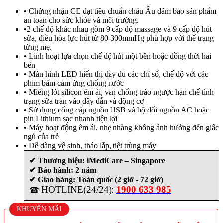
•
Chứng nhận CE đạt tiêu chuẩn châu Âu đảm bảo sản phẩm
an toàn cho sức khỏe và môi trường.
•
2 chế độ khác nhau gồm 9 cấp độ massage và 9 cấp độ hút
sữa, điều hòa lực hút từ 80-300mmHg phù hợp với thể trạng
từng mẹ.
•
Linh hoạt lựa chọn chế độ hút một bên hoặc đồng thời hai
bên
•
Màn hình LED hiển thị đầy đủ các chỉ số, chế độ với các
phím bấm cảm ứng chống nước
•
Miếng lót silicon êm ái, van chống trào ngược hạn chế tình
trạng sữa tràn vào dây dẫn và động cơ
•
Sử dụng cổng cấp nguồn USB và bộ đổi nguồn AC hoặc
pin Lithium sạc nhanh tiện lợi
•
Máy hoạt động êm ái, nhẹ nhàng không ảnh hưởng đến giấc
ngủ của trẻ
•
Dễ dàng vệ sinh, tháo lắp, tiệt trùng máy
✔ Thương hiệu:
iMediCare – Singapore
✔ Bảo hành: 2 năm
✔ Giao hàng: Toàn quốc (2 giờ - 72 giờ)
HOTLINE(24/24):
1900 633 985
☎
KHUYẾN MÃI