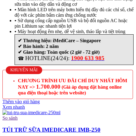
sữa tràn vào dây dẫn và động cơ
•
Màn hình LED trên máy bơm hiển thị đầy đủ các chỉ số, chế
độ với các phím bấm cảm ứng chống nước
•
Sử dụng cổng cấp nguồn USB và bộ đổi nguồn AC hoặc
pin Lithium sạc nhanh tiện lợi
•
Máy hoạt động êm nhẹ, dễ vệ sinh, tháo lắp và tiệt trùng
✔ Thương hiệu:
iMediCare – Singapore
✔ Bảo hành: 2 năm
✔ Giao hàng: Toàn quốc (2 giờ - 72 giờ)
HOTLINE(24/24):
1900 633 985
☎
KHUYẾN MÃI
CHƯƠNG TRÌNH ƯU ĐÃI CHỈ DUY NHẤT HÔM
1.700.000
NAY =>
(Giá áp dụng đặt hàng online
qua điện thoại hoặc trên website)
Thêm vào giỏ hàng
Xem nhanh
So sánh
TÚI TRỮ SỮA IMEDICARE IMB-250