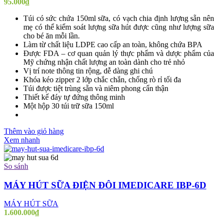
95.000
₫
Túi có sức chứa 150ml sữa, có vạch chia định lượng sẵn nên
mẹ có thể kiểm soát lượng sữa hút được cũng như lượng sữa
cho bé ăn mỗi lần.
Làm từ chất liệu LDPE cao cấp an toàn, không chứa BPA
Được FDA – cơ quan quản lý thực phẩm và dược phẩm của
Mỹ chứng nhận chất lượng an toàn dành cho trẻ nhỏ
Vị trí note thông tin rộng, dễ dàng ghi chú
Khóa kéo zipper 2 lớp chắc chắn, chống rò rỉ tối đa
Túi được tiệt trùng sẵn và niêm phong cẩn thận
Thiết kế đáy tự đứng thông minh
Một hộp 30 túi trữ sữa 150ml
Thêm vào giỏ hàng
Xem nhanh
So sánh
MÁY HÚT SỮA ĐIỆN ĐÔI IMEDICARE IBP-6D
MÁY HÚT SỮA
1.600.000
₫