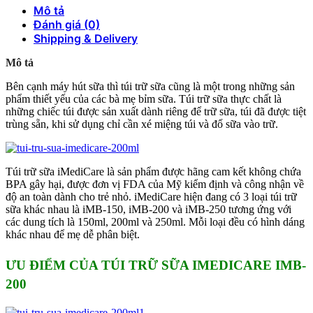
Mô tả
Đánh giá (0)
Shipping & Delivery
Mô tả
Bên cạnh máy hút sữa thì túi trữ sữa cũng là một trong những sản
phẩm thiết yếu của các bà mẹ bỉm sữa. Túi trữ sữa thực chất là
những chiếc túi được sản xuất dành riêng để trữ sữa, túi đã được tiệt
trùng sẵn, khi sử dụng chỉ cần xé miệng túi và đổ sữa vào trữ.
Túi trữ sữa iMediCare là sản phẩm được hãng cam kết không chứa
BPA gây hại, được đơn vị FDA của Mỹ kiểm định và công nhận về
độ an toàn dành cho trẻ nhỏ. iMediCare hiện đang có 3 loại túi trữ
sữa khác nhau là iMB-150, iMB-200 và iMB-250 tương ứng với
các dung tích là 150ml, 200ml và 250ml. Mỗi loại đều có hình dáng
khác nhau để mẹ dễ phân biệt.
ƯU ĐIỂM CỦA TÚI TRỮ SỮA IMEDICARE IMB-
200