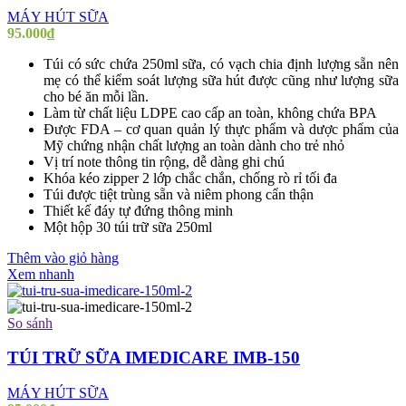
MÁY HÚT SỮA
95.000
₫
Túi có sức chứa 250ml sữa, có vạch chia định lượng sẵn nên
mẹ có thể kiểm soát lượng sữa hút được cũng như lượng sữa
cho bé ăn mỗi lần.
Làm từ chất liệu LDPE cao cấp an toàn, không chứa BPA
Được FDA – cơ quan quản lý thực phẩm và dược phẩm của
Mỹ chứng nhận chất lượng an toàn dành cho trẻ nhỏ
Vị trí note thông tin rộng, dễ dàng ghi chú
Khóa kéo zipper 2 lớp chắc chắn, chống rò rỉ tối đa
Túi được tiệt trùng sẵn và niêm phong cẩn thận
Thiết kế đáy tự đứng thông minh
Một hộp 30 túi trữ sữa 250ml
Thêm vào giỏ hàng
Xem nhanh
So sánh
TÚI TRỮ SỮA IMEDICARE IMB-150
MÁY HÚT SỮA