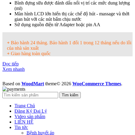
Bình đựng sữa được đánh dấu nổi vị trí các mức dung lượng
(ml)
Màn hình LCD lớn hiển thị các chế độ hút - massage và thời
gian hút với các nút bấm chịu nước
Sử dụng nguồn điện từ Adapter hoặc pin AA
+
Bảo hành 24 tháng. Bảo hành 1 đổi 1 trong 12 tháng nếu do lỗi
của nhà sản xuất
+
Giao hàng toàn quốc
Đọc tiếp
Xem nhanh
Based on
WoodMart
theme© 2026
WooCommerce Themes
.
Tìm kiếm
Trang Chủ
Đăng Ký Đại Lý
Video sản phẩm
LIÊN HỆ
Tin tức
Bệnh huyết áp