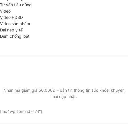
Tư vấn tiêu dùng
Video
Video HDSD
Video sản phẩm
Đai nẹp y tế
Đệm chống loét
ĐĂNG KÝ EMAIL NHẬN BẢN TIN SỨC KHỎE,
KHUYẾN MẠI
Nhận mã giảm giá 50.000Đ – bản tin thông tin sức khỏe, khuyến
mại cập nhật.
[mc4wp_form id="74"]