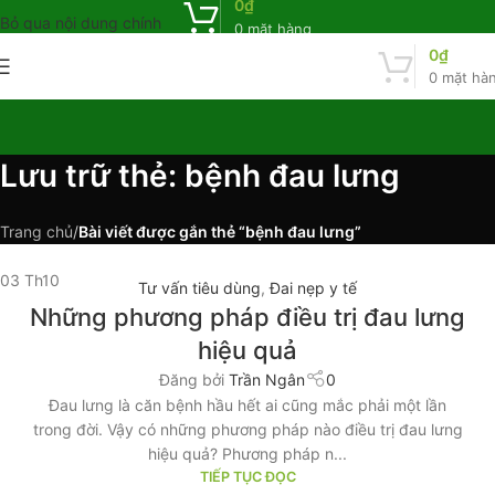
0
₫
Bỏ qua nội dung chính
0
mặt hàng
0
₫
0
mặt hà
Lưu trữ thẻ: bệnh đau lưng
Trang chủ
/
Bài viết được gắn thẻ “bệnh đau lưng”
03
Th10
Tư vấn tiêu dùng
,
Đai nẹp y tế
Những phương pháp điều trị đau lưng
hiệu quả
Đăng bởi
Trần Ngân
0
Đau lưng là căn bệnh hầu hết ai cũng mắc phải một lần
trong đời. Vậy có những phương pháp nào điều trị đau lưng
hiệu quả? Phương pháp n...
TIẾP TỤC ĐỌC