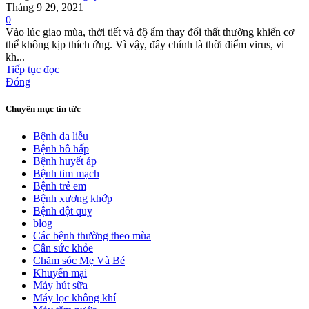
Tháng 9 29, 2021
0
Vào lúc giao mùa, thời tiết và độ ẩm thay đổi thất thường khiến cơ
thể không kịp thích ứng. Vì vậy, đây chính là thời điểm virus, vi
kh...
Tiếp tục đọc
Đóng
Chuyên mục tin tức
Bệnh da liễu
Bệnh hô hấp
Bệnh huyết áp
Bệnh tim mạch
Bệnh trẻ em
Bệnh xương khớp
Bệnh đột quỵ
blog
Các bệnh thường theo mùa
Cân sức khỏe
Chăm sóc Mẹ Và Bé
Khuyến mại
Máy hút sữa
Máy lọc không khí