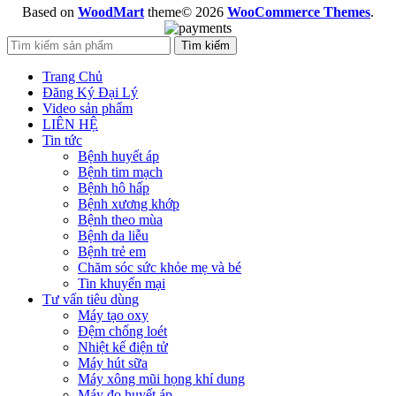
Based on
WoodMart
theme© 2026
WooCommerce Themes
.
Tìm kiếm
Trang Chủ
Đăng Ký Đại Lý
Video sản phẩm
LIÊN HỆ
Tin tức
Bệnh huyết áp
Bệnh tim mạch
Bệnh hô hấp
Bệnh xương khớp
Bệnh theo mùa
Bệnh da liễu
Bệnh trẻ em
Chăm sóc sức khỏe mẹ và bé
Tin khuyến mại
Tư vấn tiêu dùng
Máy tạo oxy
Đệm chống loét
Nhiệt kế điện tử
Máy hút sữa
Máy xông mũi họng khí dung
Máy đo huyết áp