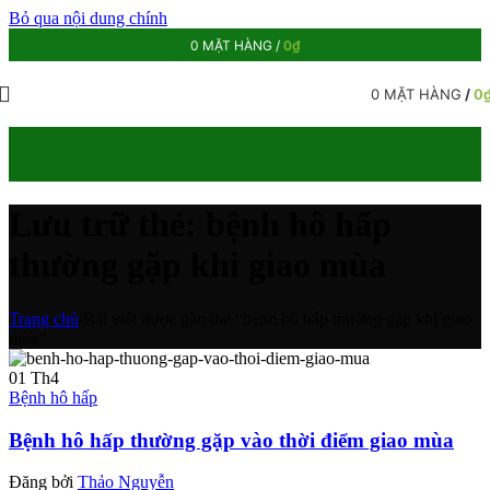
Bỏ qua nội dung chính
0
MẶT HÀNG
/
0
₫
0
MẶT HÀNG
/
0
Lưu trữ thẻ: bệnh hô hấp
thường gặp khi giao mùa
Trang chủ
/
Bài viết được gắn thẻ “bệnh hô hấp thường gặp khi giao
mùa”
01
Th4
Bệnh hô hấp
Bệnh hô hấp thường gặp vào thời điểm giao mùa
Đăng bởi
Thảo Nguyễn