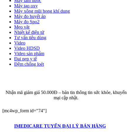
Máy tăm nước
Máy tạo oxy
Máy xông mũi họng khí dung
Máy đo huyết áp
Máy đo Spo2
Mẹo vặt
Nhiệt kế điện tử
Tư vấn tiêu dùng
Video
Video HDSD
Video sản phẩm
Đai nẹp y tế
Đệm chống loét
ĐĂNG KÝ EMAIL NHẬN BẢN TIN SỨC KHỎE,
KHUYẾN MẠI
Nhận mã giảm giá 50.000Đ – bản tin thông tin sức khỏe, khuyến
mại cập nhật.
[mc4wp_form id="74"]
IMEDICARE TUYỂN ĐẠI LÝ BÁN HÀNG