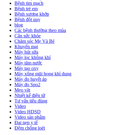
Bệnh tim mạch
Bệnh trẻ em
Bệnh xương khớp
Bệnh đột quỵ
blog
Các bệnh thường theo mùa
Cân sức khỏe
Chăm sóc Mẹ Và Bé
Khuyến mại
Máy hút sữa
Máy lọc không khí
Máy tăm nước
Máy tạo oxy
Máy xông mũi họng khí dung
Máy đo huyết áp
Máy đo Spo2
Mẹo vặt
Nhiệt kế điện tử
Tư vấn tiêu dùng
Video
Video HDSD
Video sản phẩm
Đai nẹp y tế
Đệm chống loét