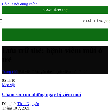
Bỏ qua nội dung chính
0
MẶT HÀNG
/
0
₫
0
MẶT HÀNG
/
0
Lưu trữ thẻ: bệnh viêm mũi ở
trẻ
Trang chủ
/
Bài viết được gắn thẻ “bệnh viêm mũi ở trẻ”
05
Th10
Mẹo vặt
Chăm sóc con những ngày bị viêm mũi
Đăng bởi
Thảo Nguyễn
Tháng 10 7, 2021