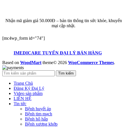
ĐĂNG KÝ EMAIL NHẬN BẢN TIN SỨC KHỎE,
KHUYẾN MẠI
Nhận mã giảm giá 50.000Đ – bản tin thông tin sức khỏe, khuyến
mại cập nhật.
[mc4wp_form id="74"]
IMEDICARE TUYỂN ĐẠI LÝ BÁN HÀNG
Based on
WoodMart
theme© 2026
WooCommerce Themes
.
Tìm kiếm
Trang Chủ
Đăng Ký Đại Lý
Video sản phẩm
LIÊN HỆ
Tin tức
Bệnh huyết áp
Bệnh tim mạch
Bệnh hô hấp
Bệnh xương khớp