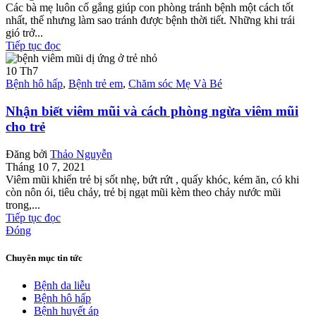
Các bà mẹ luôn cố gắng giúp con phòng tránh bệnh một cách tốt
nhất, thế nhưng làm sao tránh được bệnh thời tiết. Những khi trái
gió trở...
Tiếp tục đọc
10
Th7
Bệnh hô hấp
,
Bệnh trẻ em
,
Chăm sóc Mẹ Và Bé
Nhận biết viêm mũi và cách phòng ngừa viêm mũi
cho trẻ
Đăng bởi
Thảo Nguyễn
Tháng 10 7, 2021
Viêm mũi khiến trẻ bị sốt nhẹ, bứt rứt , quấy khóc, kém ăn, có khi
còn nôn ói, tiêu chảy, trẻ bị ngạt mũi kèm theo chảy nước mũi
trong,...
Tiếp tục đọc
Đóng
Chuyên mục tin tức
Bệnh da liễu
Bệnh hô hấp
Bệnh huyết áp