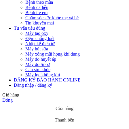
Bệnh theo mùa
Bệnh da liễu
Bệnh trẻ em
Chăm sóc sức khỏe mẹ và bé
Tin khuyến mại
Tư vấn tiêu dùng
Máy tạo oxy
Đệm chống loét
Nhiệt kế điện tử
Máy hút sữa
Máy xông mũi họng khí dung
Máy đo huyết áp
Máy đo Spo2
Cân sức khỏe
Máy lọc không khí
ĐĂNG KÝ BẢO HÀNH ONLINE
Đăng nhập / đăng ký
Giỏ hàng
Đóng
Cửa hàng
Thanh bên