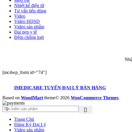
Mẹo vặt
Nhiệt kế điện tử
Tư vấn tiêu dùng
Video
Video HDSD
Video sản phẩm
Đai nẹp y tế
Đệm chống loét
ĐĂ
Nhậ
[mc4wp_form id="74"]
IMEDICARE TUYỂN ĐẠI LÝ BÁN HÀNG
Based on
WoodMart
theme© 2026
WooCommerce Themes
.
Trang Chủ
Đăng Ký Đại Lý
Video sản phẩm