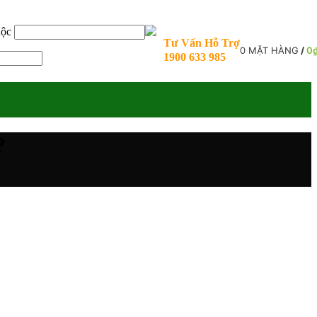
uộc
Tư Vấn Hỗ Trợ
0
MẶT HÀNG
/
0
1900 633 985
?