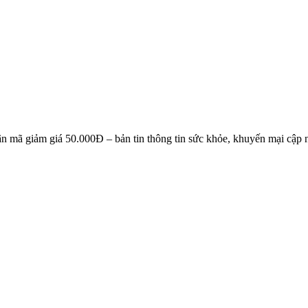
NG KÝ EMAIL NHẬN BẢN TIN SỨC KHỎE, KHUYẾN 
n mã giảm giá 50.000Đ – bản tin thông tin sức khỏe, khuyến mại cập n