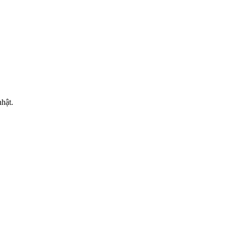
MẠI
hật.