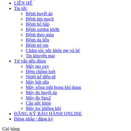
LIÊN HỆ
Tin tức
Bệnh huyết áp
Bệnh tim mạch
Bệnh hô hấp
Bệnh xương khớp
Bệnh theo mùa
Bệnh da liễu
Bệnh trẻ em
Chăm sóc sức khỏe mẹ và bé
Tin khuyến mại
Tư vấn tiêu dùng
Máy tạo oxy
Đệm chống loét
Nhiệt kế điện tử
Máy hút sữa
Máy xông mũi họng khí dung
Máy đo huyết áp
Máy đo Spo2
Cân sức khỏe
Máy lọc không khí
ĐĂNG KÝ BẢO HÀNH ONLINE
Đăng nhập / đăng ký
Giỏ hàng