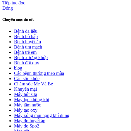
Tiếp tục đọc
Đóng
Chuyên mục tin tức
Bệnh da liễu
Bệnh hô hấp
Bệnh huyết áp
Bệnh tim mạch
Bệnh trẻ em
Bệnh xương khớp
Bệnh đột quỵ
blog
Các bệnh thường theo mùa
Cân sức khỏe
Chăm sóc Mẹ Và Bé
Khuyến mại
Máy hút sữa
Máy lọc không khí
Máy tăm nước
Máy tạo oxy
Máy xông mũi họng khí dung
Máy đo huyết áp
Máy đo Spo2