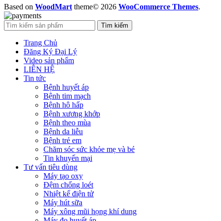
Based on
WoodMart
theme© 2026
WooCommerce Themes
.
Tìm kiếm
Trang Chủ
Đăng Ký Đại Lý
Video sản phẩm
LIÊN HỆ
Tin tức
Bệnh huyết áp
Bệnh tim mạch
Bệnh hô hấp
Bệnh xương khớp
Bệnh theo mùa
Bệnh da liễu
Bệnh trẻ em
Chăm sóc sức khỏe mẹ và bé
Tin khuyến mại
Tư vấn tiêu dùng
Máy tạo oxy
Đệm chống loét
Nhiệt kế điện tử
Máy hút sữa
Máy xông mũi họng khí dung
Máy đo huyết áp