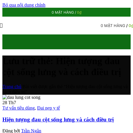
Bỏ qua nội dung chính
0
MẶT HÀNG
/
0
₫
0
MẶT HÀNG
/
0
Lưu trữ thẻ: Hiện tượng đau
cột sống lưng và cách điều trị
Trang chủ
/
Bài viết được gắn thẻ “Hiện tượng đau cột sống lưng và
cách điều trị”
28
Th7
Tư vấn tiêu dùng
,
Đai nẹp y tế
Hiện tượng đau cột sống lưng và cách điều trị
Đăng bởi
Trần Ngân