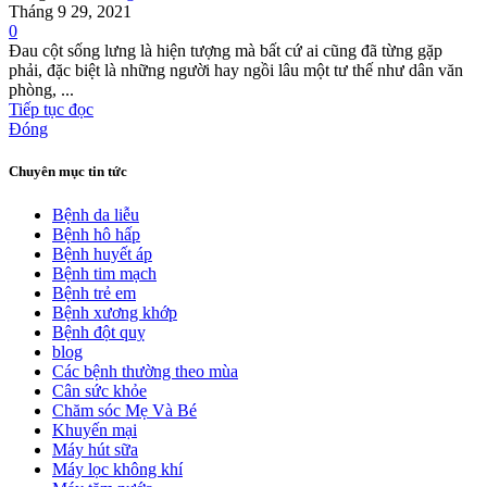
Tháng 9 29, 2021
0
Đau cột sống lưng là hiện tượng mà bất cứ ai cũng đã từng gặp
phải, đặc biệt là những người hay ngồi lâu một tư thế như dân văn
phòng, ...
Tiếp tục đọc
Đóng
Chuyên mục tin tức
Bệnh da liễu
Bệnh hô hấp
Bệnh huyết áp
Bệnh tim mạch
Bệnh trẻ em
Bệnh xương khớp
Bệnh đột quỵ
blog
Các bệnh thường theo mùa
Cân sức khỏe
Chăm sóc Mẹ Và Bé
Khuyến mại
Máy hút sữa
Máy lọc không khí