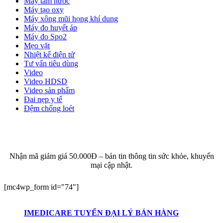
Máy tăm nước
Máy tạo oxy
Máy xông mũi họng khí dung
Máy đo huyết áp
Máy đo Spo2
Mẹo vặt
Nhiệt kế điện tử
Tư vấn tiêu dùng
Video
Video HDSD
Video sản phẩm
Đai nẹp y tế
Đệm chống loét
ĐĂNG KÝ EMAIL NHẬN BẢN TIN SỨC KHỎE,
KHUYẾN MẠI
Nhận mã giảm giá 50.000Đ – bản tin thông tin sức khỏe, khuyến
mại cập nhật.
[mc4wp_form id="74"]
IMEDICARE TUYỂN ĐẠI LÝ BÁN HÀNG