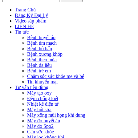
Trang Chủ
Đăng Ký Đại Lý
Video sản phẩm
LIÊN HỆ
Tin tức
Bệnh huyết áp
Bệnh tim mạch
Bệnh hô hấp
Bệnh xương khớp
Bệnh theo mùa
Bệnh da liễu
Bệnh trẻ em
Chăm sóc sức khỏe mẹ và bé
Tin khuyến mại
Tư vấn tiêu dùng
Máy tạo oxy
Đệm chống loét
Nhiệt kế điện tử
Máy hút sữa
Máy xông mũi họng khí dung
Máy đo huyết áp
Máy đo Spo2
Cân sức khỏe
Máy lọc không khí