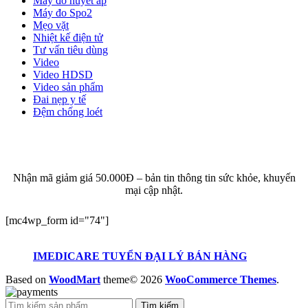
Máy đo huyết áp
Máy đo Spo2
Mẹo vặt
Nhiệt kế điện tử
Tư vấn tiêu dùng
Video
Video HDSD
Video sản phẩm
Đai nẹp y tế
Đệm chống loét
ĐĂNG KÝ EMAIL NHẬN BẢN TIN SỨC KHỎE,
KHUYẾN MẠI
Nhận mã giảm giá 50.000Đ – bản tin thông tin sức khỏe, khuyến
mại cập nhật.
[mc4wp_form id="74"]
IMEDICARE TUYỂN ĐẠI LÝ BÁN HÀNG
Based on
WoodMart
theme© 2026
WooCommerce Themes
.
Tìm kiếm