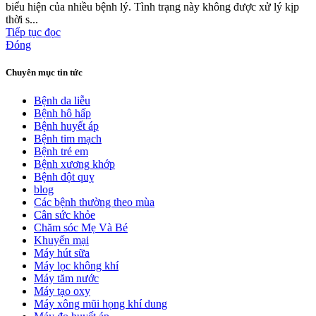
biểu hiện của nhiều bệnh lý. Tình trạng này không được xử lý kịp
thời s...
Tiếp tục đọc
Đóng
Chuyên mục tin tức
Bệnh da liễu
Bệnh hô hấp
Bệnh huyết áp
Bệnh tim mạch
Bệnh trẻ em
Bệnh xương khớp
Bệnh đột quỵ
blog
Các bệnh thường theo mùa
Cân sức khỏe
Chăm sóc Mẹ Và Bé
Khuyến mại
Máy hút sữa
Máy lọc không khí
Máy tăm nước
Máy tạo oxy
Máy xông mũi họng khí dung