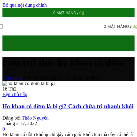
Bỏ qua nội dung chính
0
MẶT HÀNG
/
0
₫
0
MẶT HÀNG
/
0
Lưu trữ thẻ: ho khan có đờm
Trang chủ
/
Bài viết được gắn thẻ “ho khan có đờm”
16
Th2
Bệnh hô hấp
Ho khan có đờm là bị gì? Cách chữa trị nhanh khỏi
Đăng bởi
Thảo Nguyễn
Tháng 2 17, 2022
0
Ho khan có đờm không chỉ gây cảm giác khó chịu mà đây có thể là