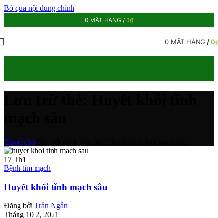
Bỏ qua nội dung chính
0
MẶT HÀNG
/
0
₫
0
MẶT HÀNG
/
0
Lưu trữ thẻ: Huyết khối tĩnh
mạch sâu
Trang chủ
/
Bài viết được gắn thẻ “Huyết khối tĩnh mạch sâu”
17
Th1
Bệnh tim mạch
Huyết khối tĩnh mạch sâu
Đăng bởi
Trần Ngân
Tháng 10 2, 2021