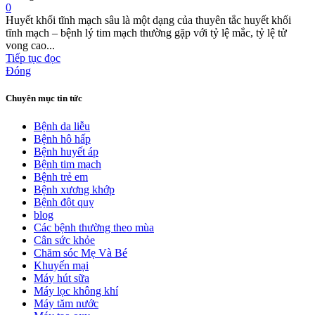
0
Huyết khối tĩnh mạch sâu là một dạng của thuyên tắc huyết khối
tĩnh mạch – bệnh lý tim mạch thường gặp với tỷ lệ mắc, tỷ lệ tử
vong cao...
Tiếp tục đọc
Đóng
Chuyên mục tin tức
Bệnh da liễu
Bệnh hô hấp
Bệnh huyết áp
Bệnh tim mạch
Bệnh trẻ em
Bệnh xương khớp
Bệnh đột quỵ
blog
Các bệnh thường theo mùa
Cân sức khỏe
Chăm sóc Mẹ Và Bé
Khuyến mại
Máy hút sữa
Máy lọc không khí
Máy tăm nước