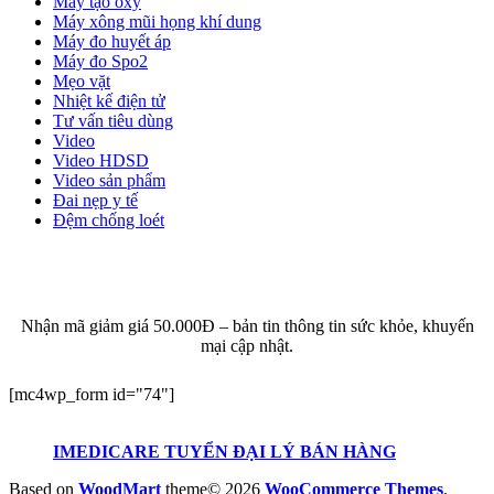
Máy tạo oxy
Máy xông mũi họng khí dung
Máy đo huyết áp
Máy đo Spo2
Mẹo vặt
Nhiệt kế điện tử
Tư vấn tiêu dùng
Video
Video HDSD
Video sản phẩm
Đai nẹp y tế
Đệm chống loét
ĐĂNG KÝ EMAIL NHẬN BẢN TIN SỨC KHỎE,
KHUYẾN MẠI
Nhận mã giảm giá 50.000Đ – bản tin thông tin sức khỏe, khuyến
mại cập nhật.
[mc4wp_form id="74"]
IMEDICARE TUYỂN ĐẠI LÝ BÁN HÀNG
Based on
WoodMart
theme© 2026
WooCommerce Themes
.