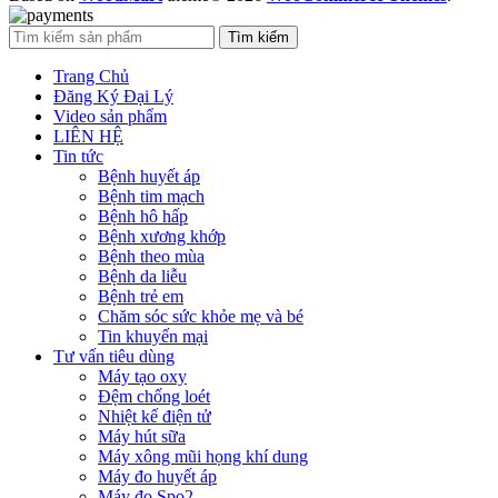
Tìm kiếm
Trang Chủ
Đăng Ký Đại Lý
Video sản phẩm
LIÊN HỆ
Tin tức
Bệnh huyết áp
Bệnh tim mạch
Bệnh hô hấp
Bệnh xương khớp
Bệnh theo mùa
Bệnh da liễu
Bệnh trẻ em
Chăm sóc sức khỏe mẹ và bé
Tin khuyến mại
Tư vấn tiêu dùng
Máy tạo oxy
Đệm chống loét
Nhiệt kế điện tử
Máy hút sữa
Máy xông mũi họng khí dung
Máy đo huyết áp
Máy đo Spo2