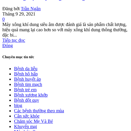
Đăng bởi
Trần Ngân
Tháng 9 29, 2021
0
Máy xông khí dung siêu âm được đánh giá là sản phẩm chất lượng,
hiệu quả mang lại cao hơn so với máy xông khí dung thông thường,
đặc bi...
Tiếp tục đọc
Đóng
Chuyên mục tin tức
Bệnh da liễu
Bệnh hô hấp
Bệnh huyết áp
Bệnh tim mạch
Bệnh trẻ em
Bệnh xương khớp
Bệnh đột quỵ
blog
Các bệnh thường theo mùa
Cân sức khỏe
Chăm sóc Mẹ Và Bé
Khuyến mại