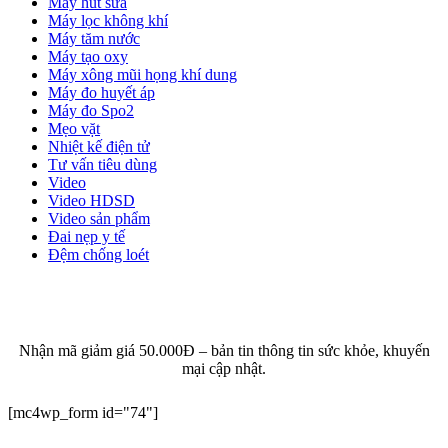
Máy hút sữa
Máy lọc không khí
Máy tăm nước
Máy tạo oxy
Máy xông mũi họng khí dung
Máy đo huyết áp
Máy đo Spo2
Mẹo vặt
Nhiệt kế điện tử
Tư vấn tiêu dùng
Video
Video HDSD
Video sản phẩm
Đai nẹp y tế
Đệm chống loét
ĐĂNG KÝ EMAIL NHẬN BẢN TIN SỨC KHỎE,
KHUYẾN MẠI
Nhận mã giảm giá 50.000Đ – bản tin thông tin sức khỏe, khuyến
mại cập nhật.
[mc4wp_form id="74"]