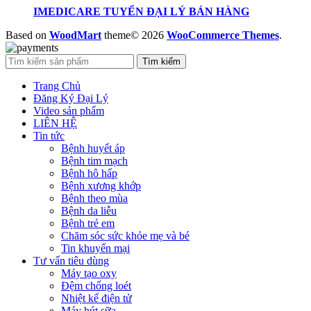
IMEDICARE TUYỂN ĐẠI LÝ BÁN HÀNG
Based on
WoodMart
theme© 2026
WooCommerce Themes
.
Tìm kiếm
Trang Chủ
Đăng Ký Đại Lý
Video sản phẩm
LIÊN HỆ
Tin tức
Bệnh huyết áp
Bệnh tim mạch
Bệnh hô hấp
Bệnh xương khớp
Bệnh theo mùa
Bệnh da liễu
Bệnh trẻ em
Chăm sóc sức khỏe mẹ và bé
Tin khuyến mại
Tư vấn tiêu dùng
Máy tạo oxy
Đệm chống loét
Nhiệt kế điện tử
Máy hút sữa