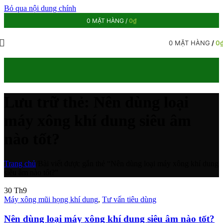
Bỏ qua nội dung chính
0
MẶT HÀNG
/
0
₫
0
MẶT HÀNG
/
0
Lưu trữ thẻ: Nên dùng loại
máy xông khí dung siêu âm
nào tốt?
Trang chủ
/
Bài viết được gắn thẻ “Nên dùng loại máy xông khí dung
siêu âm nào tốt?”
30
Th9
Máy xông mũi họng khí dung
,
Tư vấn tiêu dùng
Nên dùng loại máy xông khí dung siêu âm nào tốt?