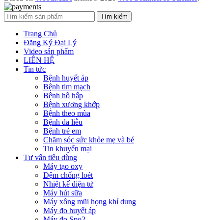
Tìm kiếm
Trang Chủ
Đăng Ký Đại Lý
Video sản phẩm
LIÊN HỆ
Tin tức
Bệnh huyết áp
Bệnh tim mạch
Bệnh hô hấp
Bệnh xương khớp
Bệnh theo mùa
Bệnh da liễu
Bệnh trẻ em
Chăm sóc sức khỏe mẹ và bé
Tin khuyến mại
Tư vấn tiêu dùng
Máy tạo oxy
Đệm chống loét
Nhiệt kế điện tử
Máy hút sữa
Máy xông mũi họng khí dung
Máy đo huyết áp
Máy đo Spo2