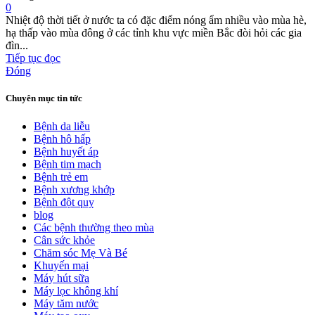
0
Nhiệt độ thời tiết ở nước ta có đặc điểm nóng ẩm nhiều vào mùa hè,
hạ thấp vào mùa đông ở các tỉnh khu vực miền Bắc đòi hỏi các gia
đìn...
Tiếp tục đọc
Đóng
Chuyên mục tin tức
Bệnh da liễu
Bệnh hô hấp
Bệnh huyết áp
Bệnh tim mạch
Bệnh trẻ em
Bệnh xương khớp
Bệnh đột quỵ
blog
Các bệnh thường theo mùa
Cân sức khỏe
Chăm sóc Mẹ Và Bé
Khuyến mại
Máy hút sữa
Máy lọc không khí
Máy tăm nước