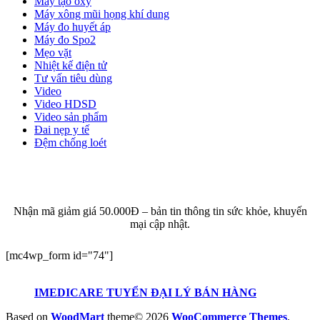
Máy tạo oxy
Máy xông mũi họng khí dung
Máy đo huyết áp
Máy đo Spo2
Mẹo vặt
Nhiệt kế điện tử
Tư vấn tiêu dùng
Video
Video HDSD
Video sản phẩm
Đai nẹp y tế
Đệm chống loét
ĐĂNG KÝ EMAIL NHẬN BẢN TIN SỨC KHỎE,
KHUYẾN MẠI
Nhận mã giảm giá 50.000Đ – bản tin thông tin sức khỏe, khuyến
mại cập nhật.
[mc4wp_form id="74"]
IMEDICARE TUYỂN ĐẠI LÝ BÁN HÀNG
Based on
WoodMart
theme© 2026
WooCommerce Themes
.