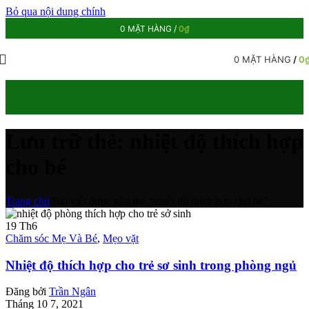
Bỏ qua nội dung chính
0
MẶT HÀNG
/
0
₫
0
MẶT HÀNG
/
0
Lưu trữ thẻ: nhiệt độ thích hợp
cho bé
Trang chủ
/
Bài viết được gắn thẻ “nhiệt độ thích hợp cho bé”
19
Th6
Chăm sóc Mẹ Và Bé
,
Mẹo vặt
Nhiệt độ thích hợp cho trẻ sơ sinh trong phòng ngủ
Đăng bởi
Trần Ngân
Tháng 10 7, 2021