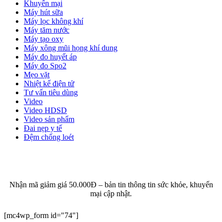
Khuyến mại
Máy hút sữa
Máy lọc không khí
Máy tăm nước
Máy tạo oxy
Máy xông mũi họng khí dung
Máy đo huyết áp
Máy đo Spo2
Mẹo vặt
Nhiệt kế điện tử
Tư vấn tiêu dùng
Video
Video HDSD
Video sản phẩm
Đai nẹp y tế
Đệm chống loét
ĐĂNG KÝ EMAIL NHẬN BẢN TIN SỨC KHỎE,
KHUYẾN MẠI
Nhận mã giảm giá 50.000Đ – bản tin thông tin sức khỏe, khuyến
mại cập nhật.
[mc4wp_form id="74"]