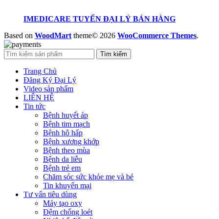
IMEDICARE TUYỂN ĐẠI LÝ BÁN HÀNG
Based on
WoodMart
theme© 2026
WooCommerce Themes
.
Tìm kiếm
Trang Chủ
Đăng Ký Đại Lý
Video sản phẩm
LIÊN HỆ
Tin tức
Bệnh huyết áp
Bệnh tim mạch
Bệnh hô hấp
Bệnh xương khớp
Bệnh theo mùa
Bệnh da liễu
Bệnh trẻ em
Chăm sóc sức khỏe mẹ và bé
Tin khuyến mại
Tư vấn tiêu dùng
Máy tạo oxy
Đệm chống loét