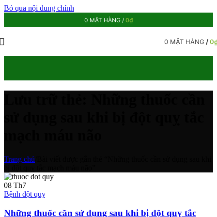
Bỏ qua nội dung chính
0
MẶT HÀNG
/
0
₫
0
MẶT HÀNG
/
0
Lưu trữ thẻ: Những thuốc cần
sử dụng sau khi bị đột quỵ tắc
mạch máu não
Trang chủ
/
Bài viết được gắn thẻ “Những thuốc cần sử dụng sau khi
bị đột quỵ tắc mạch máu não”
08
Th7
Bệnh đột quỵ
Những thuốc cần sử dụng sau khi bị đột quỵ tắc