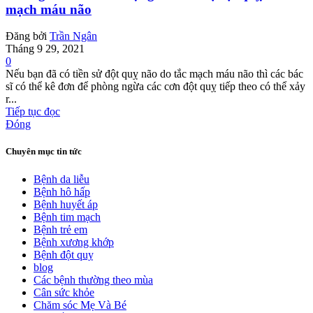
mạch máu não
Đăng bởi
Trần Ngân
Tháng 9 29, 2021
0
Nếu bạn đã có tiền sử đột quỵ não do tắc mạch máu não thì các bác
sĩ có thể kê đơn để phòng ngừa các cơn đột quỵ tiếp theo có thể xảy
r...
Tiếp tục đọc
Đóng
Chuyên mục tin tức
Bệnh da liễu
Bệnh hô hấp
Bệnh huyết áp
Bệnh tim mạch
Bệnh trẻ em
Bệnh xương khớp
Bệnh đột quỵ
blog
Các bệnh thường theo mùa
Cân sức khỏe
Chăm sóc Mẹ Và Bé