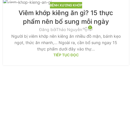
BỆNH XƯƠNG KHỚP
20
Viêm khớp kiêng ăn gì? 15 thực
TH7
phẩm nên bổ sung mỗi ngày
0
Đăng bởi
Thảo Nguyễn
Người bị viêm khớp nên kiêng ăn nhiều đồ mặn, bánh kẹo
ngọt, thức ăn nhanh,... Ngoài ra, cần bổ sung ngay 15
thực phẩm dưới đây vào thự...
TIẾP TỤC ĐỌC