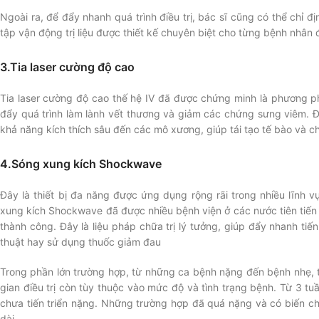
Ngoài ra, để đẩy nhanh quá trình điều trị, bác sĩ cũng có thể chỉ địn
tập vận động trị liệu được thiết kế chuyên biệt cho từng bệnh nhân
3.Tia laser cường độ cao
Tia laser cường độ cao thế hệ IV đã được chứng minh là phương phá
đẩy quá trình làm lành vết thương và giảm các chứng sưng viêm. Đâ
khả năng kích thích sâu đến các mô xương, giúp tái tạo tế bào và c
4.Sóng xung kích Shockwave
Đây là thiết bị đa năng được ứng dụng rộng rãi trong nhiều lĩnh vự
xung kích Shockwave đã được nhiều bệnh viện ở các nước tiên tiến
thành công. Đây là liệu pháp chữa trị lý tưởng, giúp đẩy nhanh t
thuật hay sử dụng thuốc giảm đau
Trong phần lớn trường hợp, từ những ca bệnh nặng đến bệnh nhẹ, th
gian điều trị còn tùy thuộc vào mức độ và tình trạng bệnh. Từ 3 tuầ
chưa tiến triển nặng. Những trường hợp đã quá nặng và có biến chứng
dài.