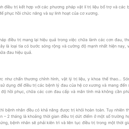
h điều trị kết hợp với các phương pháp vật lí trị liệu bổ trợ và các 
 để phục hồi chức năng và sự linh hoạt của cơ xương.
p điều trị mang lại hiệu quả trong việc chữa lành các cơn đau, th
y là loại tia có bước sóng rộng và cường độ mạnh nhất hiện nay, v
hữa đau hiệu quả.
c như chấn thương chỉnh hình, vật lý trị liệu, y khoa thể thao… Só
 sử dụng để điều trị các bệnh lý đau của hệ cơ xương và mang đến 
iến độ hồi phục, chữa các cơn đau cấp và mãn tính mà không cần ph
ì bệnh nhân đều có khả năng được trị khỏi hoàn toàn. Tuy nhiên th
n – 2 tháng là khoảng thời gian điều trị dứt điểm ở một số trường h
, bệnh nhân sẽ phải kiên trì và liên tục điều trị trong một thời gi