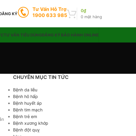
Tư Vấn Hỗ Trợ
0
₫
 ĐĂNG KÝ
1900 633 985
0
mặt hàng
ỨC
TƯ VẤN TIÊU DÙNG
ĐĂNG KÝ BẢO HÀNH ONLINE
CHUYÊN MỤC TIN TỨC
Bệnh da liễu
Bệnh hô hấp
Bệnh huyết áp
Bệnh tim mạch
Bệnh trẻ em
ẫn
Bệnh xương khớp
Bệnh đột quỵ