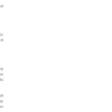
bài
úc
ới
ng
sự
ẫu
ời
ợp
an