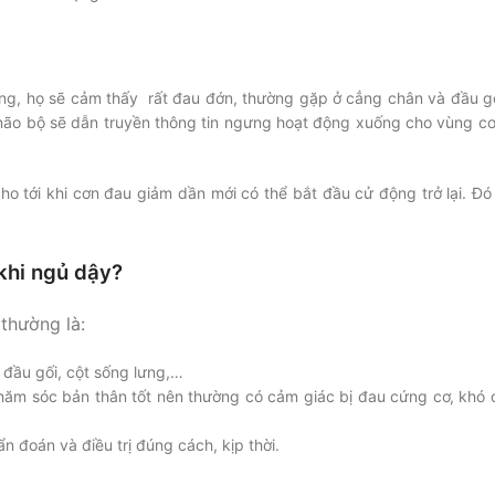
động, họ sẽ cảm thấy rất đau đớn, thường gặp ở cẳng chân và đầu gố
 não bộ sẽ dẫn truyền thông tin ngưng hoạt động xuống cho vùng cơ
o tới khi cơn đau giảm dần mới có thể bắt đầu cử động trở lại. Đó 
khi ngủ dậy?
thường là:
ở đầu gối, cột sống lưng,…
chăm sóc bản thân tốt nên thường có cảm giác bị đau cứng cơ, khó 
 đoán và điều trị đúng cách, kịp thời.