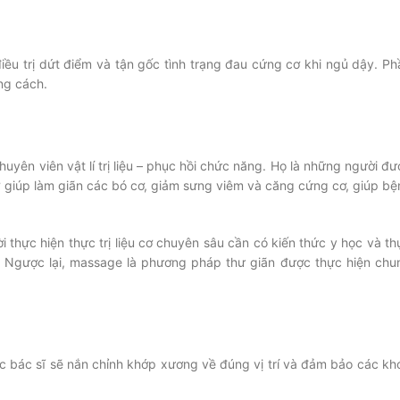
 điều trị dứt điểm và tận gốc tình trạng đau cứng cơ khi ngủ dậy. Ph
ng cách.
yên viên vật lí trị liệu – phục hồi chức năng. Họ là những người đư
 giúp làm giãn các bó cơ, giảm sưng viêm và căng cứng cơ, giúp bệ
thực hiện thực trị liệu cơ chuyên sâu cần có kiến thức y học và th
i. Ngược lại, massage là phương pháp thư giãn được thực hiện chu
 các bác sĩ sẽ nắn chỉnh khớp xương về đúng vị trí và đảm bảo các kh