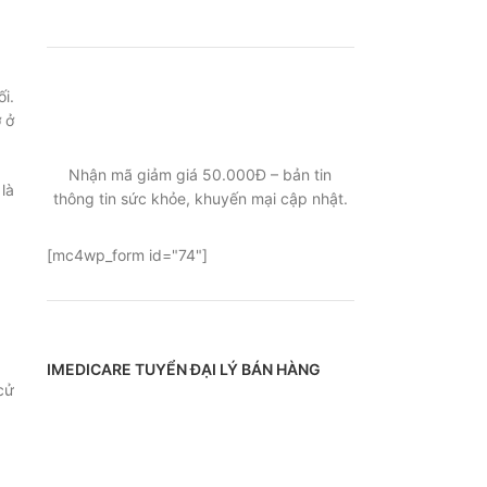
ĐĂNG KÝ EMAIL NHẬN BẢN TIN
i.
 ở
SỨC KHỎE, KHUYẾN MẠI
Nhận mã giảm giá 50.000Đ – bản tin
là
thông tin sức khỏe, khuyến mại cập nhật.
[mc4wp_form id="74"]
IMEDICARE TUYỂN ĐẠI LÝ BÁN HÀNG
cử