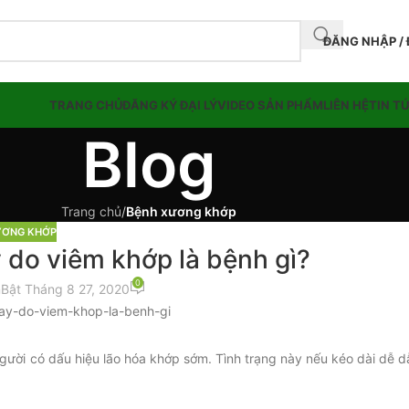
ĐĂNG NHẬP /
TRANG CHỦ
ĐĂNG KÝ ĐẠI LÝ
VIDEO SẢN PHẨM
LIÊN HỆ
TIN T
Blog
Trang chủ
/
Bệnh xương khớp
ƯƠNG KHỚP
 do viêm khớp là bệnh gì?
0
n
Bật Tháng 8 27, 2020
gười có dấu hiệu lão hóa khớp sớm. Tình trạng này nếu kéo dài dễ d