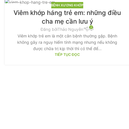
BỆNH XƯƠNG KHỚP
04
Viêm khớp háng trẻ em: những điều
TH5
cha mẹ cần lưu ý
0
Đăng bởi
Thảo Nguyễn
Viêm khớp trẻ em là một căn bệnh thường gặp. Bệnh
không gây ra nguy hiểm tính mạng nhưng nếu không
được chữa trị kịp thời thì có thể để...
TIẾP TỤC ĐỌC