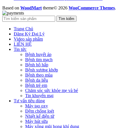
Based on
WoodMart
theme© 2026
WooCommerce Themes
.
Tìm kiếm
Trang Chủ
Đăng Ký Đại Lý
Video sản phẩm
LIÊN HỆ
Tin tức
Bệnh huyết áp
Bệnh tim mạch
Bệnh hô hấp
Bệnh xương khớp
Bệnh theo mùa
Bệnh da liễu
Bệnh trẻ em
Chăm sóc sức khỏe mẹ và bé
Tin khuyến mại
Tư vấn tiêu dùng
Máy tạo oxy
Đệm chống loét
Nhiệt kế điện tử
Máy hút sữa
Máy xông mũi họng khí dung