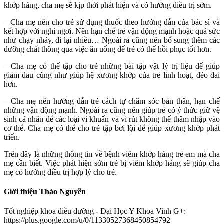
khớp háng, cha mẹ sẽ kịp thời phát hiện và có hướng điều trị sớm.
– Cha mẹ nên cho trẻ sứ dụng thuốc theo hướng dẫn của bác sĩ và
kết hợp với nghỉ ngơi. Nên hạn chế trẻ vận động mạnh hoặc quá sức
như chạy nhảy, đi lại nhiều… Ngoài ra cũng nên bổ sung thêm các
dưỡng chất thông qua việc ăn uống để trẻ có thể hồi phục tốt hơn.
– Cha mẹ có thể tập cho trẻ những bài tập vật lý trị liệu để giúp
giảm đau cũng như giúp hệ xương khớp của trẻ linh hoạt, dẻo dai
hơn.
– Cha mẹ nên hướng dẫn trẻ cách tự chăm sóc bản thân, hạn chế
những vận động mạnh. Ngoài ra cũng nên giúp trẻ có ý thức giữ vệ
sinh cá nhân để các loại vi khuẩn và vi rút không thể thâm nhập vào
cơ thể. Cha mẹ có thể cho trẻ tập bơi lội để giúp xương khớp phát
triển.
Trên đây là những thông tin về bệnh viêm khớp háng trẻ em mà cha
mẹ cần biết. Việc phát hiện sớm trẻ bị viêm khớp háng sẽ giúp cha
mẹ có hướng điều trị hợp lý cho trẻ.
Giới thiệu Thảo Nguyễn
Tốt nghiệp khoa điều dưỡng - Đại Học Y Khoa Vinh G+:
https://plus.google.com/u/0/11330527368450854792