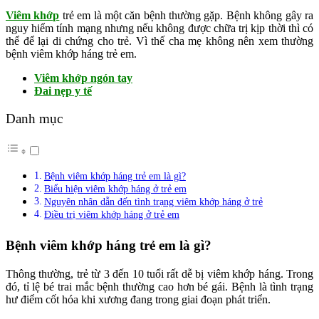
Viêm khớp
trẻ em là một căn bệnh thường gặp. Bệnh không gây ra
nguy hiểm tính mạng nhưng nếu không được chữa trị kịp thời thì có
thể để lại di chứng cho trẻ. Vì thế cha mẹ không nên xem thường
bệnh viêm khớp háng trẻ em.
Viêm khớp ngón tay
Đai nẹp y tế
Danh mục
Bệnh viêm khớp háng trẻ em là gì?
Biểu hiện viêm khớp háng ở trẻ em
Nguyên nhân dẫn đến tình trạng viêm khớp háng ở trẻ
Điều trị viêm khớp háng ở trẻ em
Bệnh viêm khớp háng trẻ em là gì?
Thông thường, trẻ từ 3 đến 10 tuổi rất dễ bị viêm khớp háng. Trong
đó, tỉ lệ bé trai mắc bệnh thường cao hơn bé gái. Bệnh là tình trạng
hư điểm cốt hóa khi xương đang trong giai đoạn phát triển.