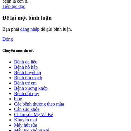
bệnh là cơn đ...
Tiếp tục đọc
Để lại một bình luận
Bạn phải
đăng nhập
để gửi bình luận.
Đóng
Chuyên mục tin tức
Bệnh da liễu
Bệnh hô hấp
Bệnh huyết áp
Bệnh tim mạch
Bệnh trẻ em
Bệnh xương khớp
Bệnh đột quỵ
blog
Các bệnh thường theo mùa
Cân sức khỏe
Chăm sóc Mẹ Và Bé
Khuyến mại
Máy hút sữa
Máy lọc không khí