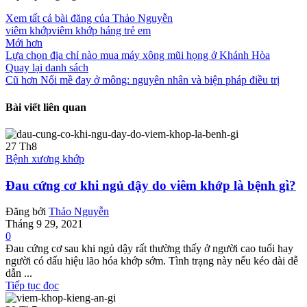
Xem tất cả bài đăng của Thảo Nguyễn
viêm khớp
viêm khớp háng trẻ em
Mới hơn
Lựa chọn địa chỉ nào mua máy xông mũi họng ở Khánh Hòa
Quay lại danh sách
Cũ hơn
Nổi mề đay ở mông: nguyên nhân và biện pháp điều trị
Bài viết liên quan
27
Th8
Bệnh xương khớp
Đau cứng cơ khi ngủ dậy do viêm khớp là bệnh gì?
Đăng bởi
Thảo Nguyễn
Tháng 9 29, 2021
0
Đau cứng cơ sau khi ngủ dậy rất thường thấy ở người cao tuổi hay
người có dấu hiệu lão hóa khớp sớm. Tình trạng này nếu kéo dài dễ
dẫn ...
Tiếp tục đọc