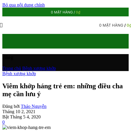
Bỏ qua nội dung chính
0
MẶT HÀNG
/
0
₫
0
MẶT HÀNG
/
0
Blog
Trang chủ
/
Bệnh xương khớp
Bệnh xương khớp
Viêm khớp háng trẻ em: những điều cha
mẹ cần lưu ý
Đăng bởi
Thảo Nguyễn
Tháng 10 2, 2021
Bật Tháng 5 4, 2020
0