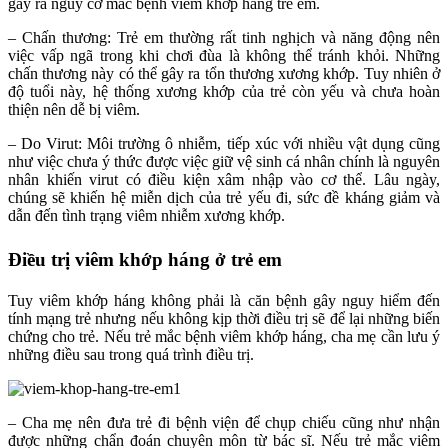
gây ra nguy cơ mắc bệnh viêm khớp háng trẻ em.
– Chấn thương: Trẻ em thường rất tinh nghịch và năng động nên
việc vấp ngã trong khi chơi đùa là không thể tránh khỏi. Những
chấn thương này có thể gây ra tổn thương xương khớp. Tuy nhiên ở
độ tuổi này, hệ thống xương khớp của trẻ còn yếu và chưa hoàn
thiện nên dễ bị viêm.
– Do Virut: Môi trường ô nhiễm, tiếp xúc với nhiều vật dụng cũng
như việc chưa ý thức được việc giữ vệ sinh cá nhân chính là nguyên
nhân khiến virut có điều kiện xâm nhập vào cơ thể. Lâu ngày,
chúng sẽ khiến hệ miễn dịch của trẻ yếu đi, sức đề kháng giảm và
dẫn đến tình trạng viêm nhiễm xương khớp.
Điều trị viêm khớp háng ở trẻ em
Tuy viêm khớp háng không phải là căn bệnh gây nguy hiểm đến
tính mạng trẻ nhưng nếu không kịp thời điều trị sẽ để lại những biến
chứng cho trẻ. Nếu trẻ mắc bệnh viêm khớp háng, cha mẹ cần lưu ý
những điều sau trong quá trình điều trị.
– Cha mẹ nên đưa trẻ đi bệnh viện để chụp chiếu cũng như nhận
được những chẩn đoán chuyên môn từ bác sĩ. Nếu trẻ mắc viêm