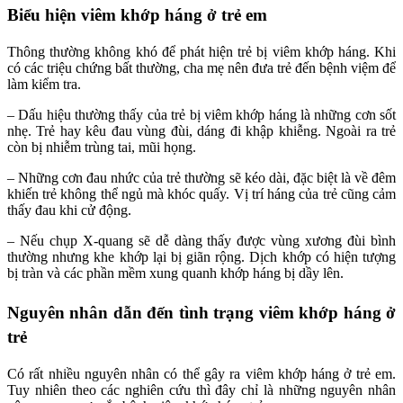
Biểu hiện viêm khớp háng ở trẻ em
Thông thường không khó để phát hiện trẻ bị viêm khớp háng. Khi
có các triệu chứng bất thường, cha mẹ nên đưa trẻ đến bệnh việm để
làm kiểm tra.
– Dấu hiệu thường thấy của trẻ bị viêm khớp háng là những cơn sốt
nhẹ. Trẻ hay kêu đau vùng đùi, dáng đi khập khiễng. Ngoài ra trẻ
còn bị nhiễm trùng tai, mũi họng.
– Những cơn đau nhức của trẻ thường sẽ kéo dài, đặc biệt là về đêm
khiến trẻ không thể ngủ mà khóc quấy. Vị trí háng của trẻ cũng cảm
thấy đau khi cử động.
– Nếu chụp X-quang sẽ dễ dàng thấy được vùng xương đùi bình
thường nhưng khe khớp lại bị giãn rộng. Dịch khớp có hiện tượng
bị tràn và các phần mềm xung quanh khớp háng bị dầy lên.
Nguyên nhân dẫn đến tình trạng viêm khớp háng ở
trẻ
Có rất nhiều nguyên nhân có thể gây ra viêm khớp háng ở trẻ em.
Tuy nhiên theo các nghiên cứu thì đây chỉ là những nguyên nhân