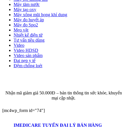
Máy tăm nước
Máy tạo oxy
Máy xông mũi họng khí dung
Máy đo huyết áp
Máy đo Spo2
Mẹo vặt
Nhiệt kế điện tử
Tư vấn tiêu dùng
Video
Video HDSD
Video sản phẩm
Đai nẹp y tế
Đệm chống loét
ĐĂNG KÝ EMAIL NHẬN BẢN TIN SỨC KHỎE,
KHUYẾN MẠI
Nhận mã giảm giá 50.000Đ – bản tin thông tin sức khỏe, khuyến
mại cập nhật.
[mc4wp_form id="74"]
IMEDICARE TUYỂN ĐẠI LÝ BÁN HÀNG