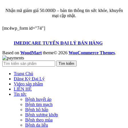
Nhận mã giảm giá 50.000Đ – bản tin thông tin sức khỏe, khuyến
mại cập nhật.
[mc4wp_form id="74"]
IMEDICARE TUYỂN ĐẠI LÝ BÁN HÀNG
Based on
WoodMart
theme© 2026
WooCommerce Themes
.
Tìm kiếm
Trang Chủ
Đăng Ký Đại Lý
Video sản phẩm
LIÊN HỆ
Tin tức
Bệnh huyết áp
Bệnh tim mạch
Bệnh hô hấp
Bệnh xương khớp
Bệnh theo mùa
Bệnh da liễu