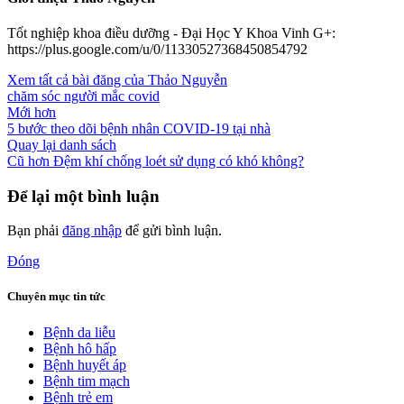
Tốt nghiệp khoa điều dưỡng - Đại Học Y Khoa Vinh G+:
https://plus.google.com/u/0/11330527368450854792
Xem tất cả bài đăng của Thảo Nguyễn
chăm sóc người mắc covid
Mới hơn
5 bước theo dõi bệnh nhân COVID-19 tại nhà
Quay lại danh sách
Cũ hơn
Đệm khí chống loét sử dụng có khó không?
Để lại một bình luận
Bạn phải
đăng nhập
để gửi bình luận.
Đóng
Chuyên mục tin tức
Bệnh da liễu
Bệnh hô hấp
Bệnh huyết áp
Bệnh tim mạch
Bệnh trẻ em