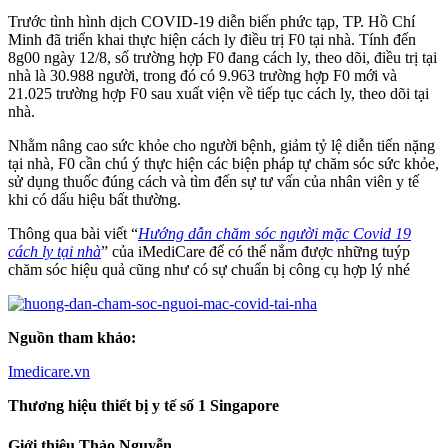
Trước tình hình dịch COVID-19 diễn biến phức tạp, TP. Hồ Chí
Minh đã triển khai thực hiện cách ly điều trị F0 tại nhà. Tính đến
8g00 ngày 12/8, số trường hợp F0 đang cách ly, theo dõi, điều trị tại
nhà là 30.988 người, trong đó có 9.963 trường hợp F0 mới và
21.025 trường hợp F0 sau xuất viện về tiếp tục cách ly, theo dõi tại
nhà.
Nhằm nâng cao sức khỏe cho người bệnh, giảm tỷ lệ diễn tiến nặng
tại nhà, F0 cần chú ý thực hiện các biện pháp tự chăm sóc sức khỏe,
sử dụng thuốc đúng cách và tìm đến sự tư vấn của nhân viên y tế
khi có dấu hiệu bất thường.
Thông qua bài viết “
Hướng dẫn chăm sóc người mặc Covid 19
cách ly tại nhà
” của iMediCare để có thể nắm được những tuýp
chăm sóc hiệu quả cũng như có sự chuẩn bị công cụ hợp lý nhé
Nguồn tham khảo:
Imedicare.vn
Thương hiệu thiết bị y tế số 1 Singapore
Giới thiệu Thảo Nguyễn