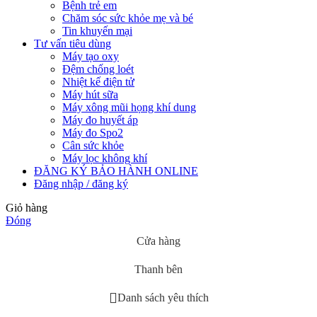
Bệnh trẻ em
Chăm sóc sức khỏe mẹ và bé
Tin khuyến mại
Tư vấn tiêu dùng
Máy tạo oxy
Đệm chống loét
Nhiệt kế điện tử
Máy hút sữa
Máy xông mũi họng khí dung
Máy đo huyết áp
Máy đo Spo2
Cân sức khỏe
Máy lọc không khí
ĐĂNG KÝ BẢO HÀNH ONLINE
Đăng nhập / đăng ký
Giỏ hàng
Đóng
Cửa hàng
Thanh bên
Danh sách yêu thích