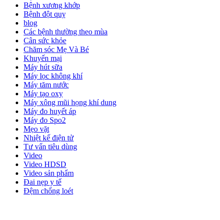
Bệnh xương khớp
Bệnh đột quỵ
blog
Các bệnh thường theo mùa
Cân sức khỏe
Chăm sóc Mẹ Và Bé
Khuyến mại
Máy hút sữa
Máy lọc không khí
Máy tăm nước
Máy tạo oxy
Máy xông mũi họng khí dung
Máy đo huyết áp
Máy đo Spo2
Mẹo vặt
Nhiệt kế điện tử
Tư vấn tiêu dùng
Video
Video HDSD
Video sản phẩm
Đai nẹp y tế
Đệm chống loét
ĐĂNG KÝ EMAIL NHẬN BẢN TIN SỨC KHỎE,
KHUYẾN MẠI