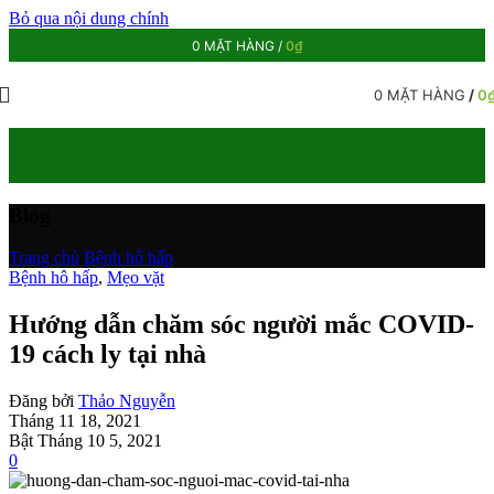
Bỏ qua nội dung chính
0
MẶT HÀNG
/
0
₫
0
MẶT HÀNG
/
0
Blog
Trang chủ
/
Bệnh hô hấp
Bệnh hô hấp
,
Mẹo vặt
Hướng dẫn chăm sóc người mắc COVID-
19 cách ly tại nhà
Đăng bởi
Thảo Nguyễn
Tháng 11 18, 2021
Bật Tháng 10 5, 2021
0