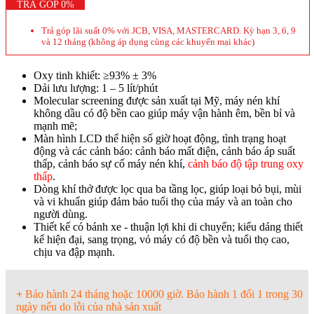
TRẢ GÓP 0%
Trả góp lãi suất 0% với JCB, VISA, MASTERCARD. Kỳ hạn 3, 6, 9
và 12 tháng (không áp dụng cùng các khuyến mại khác)
Oxy tinh khiết: ≥93% ± 3%
Dải lưu lượng: 1 – 5 lít/phút
Molecular screening được sản xuất tại Mỹ, máy nén khí
không dầu có độ bền cao giúp máy vận hành êm, bền bỉ và
mạnh mẽ;
Màn hình LCD thể hiện số giờ hoạt động, tình trạng hoạt
động và các cảnh báo: cảnh báo mất điện, cảnh báo áp suất
thấp, cảnh báo sự cố máy nén khí,
cảnh báo độ tập trung oxy
thấp
.
Dòng khí thở được lọc qua ba tầng lọc, giúp loại bỏ bụi, mùi
và vi khuẩn giúp đảm bảo tuổi thọ của máy và an toàn cho
người dùng.
Thiết kế có bánh xe - thuận lợi khi di chuyển; kiểu dáng thiết
kế hiện đại, sang trọng, vỏ máy có độ bền và tuổi thọ cao,
chịu va đập mạnh.
+
Bảo hành 24 tháng hoặc 10000 giờ. Bảo hành 1 đổi 1 trong 30
ngày nếu do lỗi của nhà sản xuất