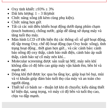
Oxy tinh khiết: ≥93% ± 3%
Dải lưu lượng: 1 – 3 lít/phút
Chức năng xông (đi kèm cùng phụ kiện).
Chức năng hẹn giờ.
Tất cả các nút điều khiển hoạt động dưới dạng phím chạm
(touch buttons), chống nước, giúp dễ dàng sử dụng máy và
tăng tuổi thọ máy.
Màn hình LCD cỡ lớn hiện thị các thông số: số giờ hoạt động,
độ tập trung Oxy, chế độ hoạt động (tạo Oxy hoặc xông), tình
trạng hoạt động , thời gian hẹn giờ... và các cảnh báo: cảnh
báo nồng độ oxy thấp, cảnh báo mất điện, cảnh báo áp suất
thấp, cảnh báo sự cố máy nén khí...
Molecular screening được sản xuất tại Mỹ, máy nén khí
không dầu có độ bền cao giúp máy vận hành êm, bền bỉ và
mạnh mẽ.
Dòng khí thở được lọc qua ba tầng lọc, giúp loại bỏ bụi, mùi
và vi khuẩn giúp đảm bảo tuổi thọ của máy và an toàn cho
người dùng.
Thiết kế có bánh xe - thuận lợi khi di chuyển; kiểu dáng thiết
kế hiện đại, sang trọng, vỏ máy có độ bền và tuổi thọ cao,
chịu va đập mạnh.