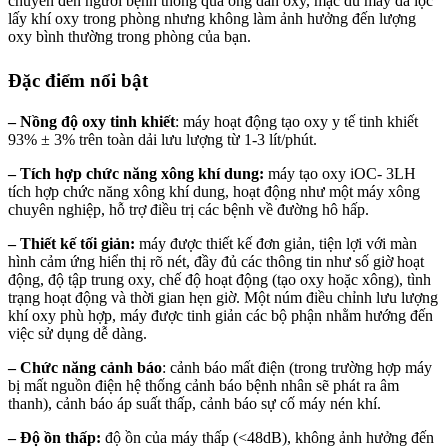
chuyển đến người bệnh thông qua ống dẫn oxy, mặc dù máy đã lọc
lấy khí oxy trong phòng nhưng không làm ảnh hưởng đến lượng
oxy bình thường trong phòng của bạn.
Đặc điểm nổi bật
– Nồng độ oxy tinh khiết
: máy hoạt động tạo oxy y tế tinh khiết
93% ± 3% trên toàn dải lưu lượng từ 1-3 lít/phút.
– Tích hợp chức năng xông khí dung:
máy tạo oxy iOC- 3LH
tích hợp chức năng xông khí dung, hoạt động như một máy xông
chuyên nghiệp, hỗ trợ điều trị các bệnh về đường hô hấp.
– Thiết kế tối giản:
máy được thiết kế đơn giản, tiện lợi với màn
hình cảm ứng hiển thị rõ nét, đầy đủ các thông tin như số giờ hoạt
động, độ tập trung oxy, chế độ hoạt động (tạo oxy hoặc xông), tình
trạng hoạt động và thời gian hẹn giờ. Một núm điều chỉnh lưu lượng
khí oxy phù hợp, máy được tinh giản các bộ phận nhằm hướng đến
việc sử dụng dễ dàng.
– Chức năng cảnh báo
: cảnh báo mất điện (trong trường hợp máy
bị mất nguồn điện hệ thống cảnh báo bệnh nhân sẽ phát ra âm
thanh), cảnh báo áp suất thấp, cảnh báo sự cố máy nén khí.
– Độ ồn thấp:
độ ồn của máy thấp (<48dB), không ảnh hưởng đến