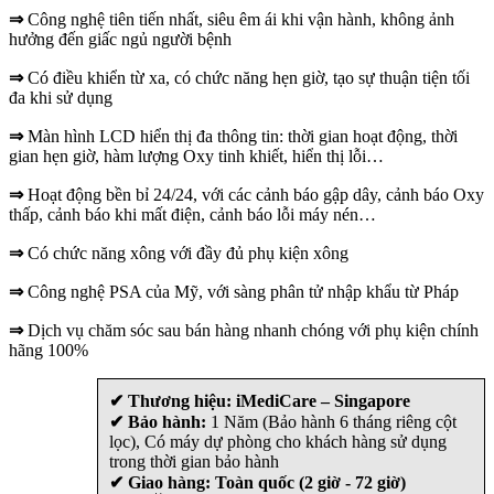
⇒
Công nghệ tiên tiến nhất, siêu êm ái khi vận hành, không ảnh
hưởng đến giấc ngủ người bệnh
⇒
Có điều khiển từ xa, có chức năng hẹn giờ, tạo sự thuận tiện tối
đa khi sử dụng
⇒
Màn hình LCD hiển thị đa thông tin: thời gian hoạt động, thời
gian hẹn giờ, hàm lượng Oxy tinh khiết, hiển thị lỗi…
⇒
Hoạt động bền bỉ 24/24, với các cảnh báo gập dây, cảnh báo Oxy
thấp, cảnh báo khi mất điện, cảnh báo lỗi máy nén…
⇒
Có chức năng xông với đầy đủ phụ kiện xông
⇒
Công nghệ PSA của Mỹ, với sàng phân tử nhập khẩu từ Pháp
⇒
Dịch vụ chăm sóc sau bán hàng nhanh chóng với phụ kiện chính
hãng 100%
✔ Thương hiệu: iMediCare – Singapore
✔ Bảo hành:
1 Năm (Bảo hành 6 tháng riêng cột
lọc), Có máy dự phòng cho khách hàng sử dụng
trong thời gian bảo hành
✔ Giao hàng: Toàn quốc (2 giờ - 72 giờ)