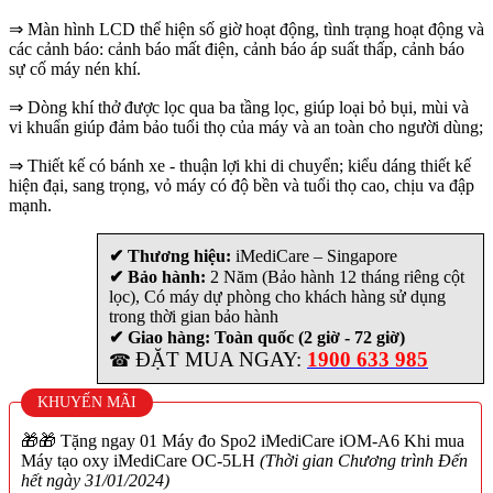
⇒ Màn hình LCD thể hiện số giờ hoạt động, tình trạng hoạt động và
các cảnh báo: cảnh báo mất điện, cảnh báo áp suất thấp, cảnh báo
sự cố máy nén khí.
⇒ Dòng khí thở được lọc qua ba tầng lọc, giúp loại bỏ bụi, mùi và
vi khuẩn giúp đảm bảo tuổi thọ của máy và an toàn cho người dùng;
⇒ Thiết kế có bánh xe - thuận lợi khi di chuyển; kiểu dáng thiết kế
hiện đại, sang trọng, vỏ máy có độ bền và tuổi thọ cao, chịu va đập
mạnh.
✔ Thương hiệu:
iMediCare – Singapore
✔ Bảo hành:
2 Năm (Bảo hành 12 tháng riêng cột
lọc), Có máy dự phòng cho khách hàng sử dụng
trong thời gian bảo hành
✔ Giao hàng: Toàn quốc (2 giờ - 72 giờ)
ĐẶT MUA NGAY:
1900 633 985
☎
KHUYẾN MÃI
🎁🎁 Tặng ngay 01 Máy đo Spo2 iMediCare iOM-A6 Khi mua
Máy tạo oxy iMediCare OC-5LH
(Thời gian Chương trình Đến
hết ngày 31/01/2024)