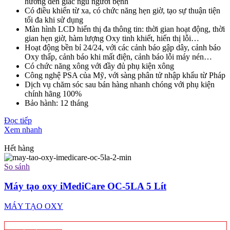
hưởng đến giấc ngủ người bệnh
Có điều khiển từ xa, có chức năng hẹn giờ, tạo sự thuận tiện
tối đa khi sử dụng
Màn hình LCD hiển thị đa thông tin: thời gian hoạt động, thời
gian hẹn giờ, hàm lượng Oxy tinh khiết, hiển thị lỗi…
Hoạt động bền bỉ 24/24, với các cảnh báo gập dây, cảnh báo
Oxy thấp, cảnh báo khi mất điện, cảnh báo lỗi máy nén…
Có chức năng xông với đầy đủ phụ kiện xông
Công nghệ PSA của Mỹ, với sàng phân tử nhập khẩu từ Pháp
Dịch vụ chăm sóc sau bán hàng nhanh chóng với phụ kiện
chính hãng 100%
Bảo hành: 12 tháng
Đọc tiếp
Xem nhanh
Hết hàng
So sánh
Máy tạo oxy iMediCare OC-5LA 5 Lít
MÁY TẠO OXY