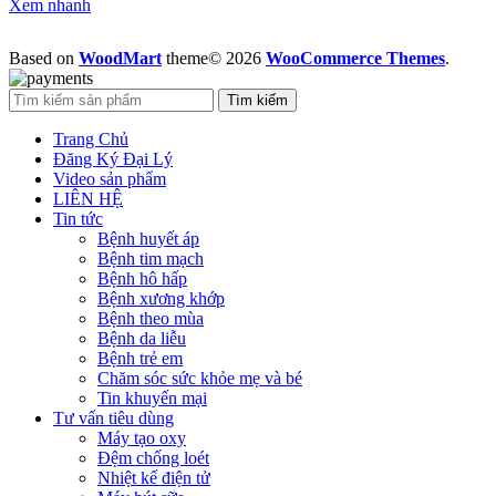
Xem nhanh
Based on
WoodMart
theme© 2026
WooCommerce Themes
.
Tìm kiếm
Trang Chủ
Đăng Ký Đại Lý
Video sản phẩm
LIÊN HỆ
Tin tức
Bệnh huyết áp
Bệnh tim mạch
Bệnh hô hấp
Bệnh xương khớp
Bệnh theo mùa
Bệnh da liễu
Bệnh trẻ em
Chăm sóc sức khỏe mẹ và bé
Tin khuyến mại
Tư vấn tiêu dùng
Máy tạo oxy
Đệm chống loét
Nhiệt kế điện tử