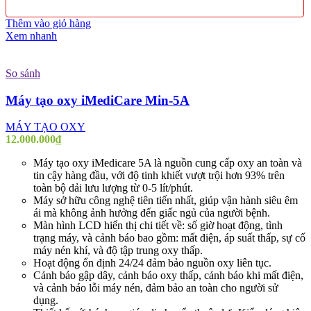
Thêm vào giỏ hàng
Xem nhanh
So sánh
Máy tạo oxy iMediCare Min-5A
MÁY TẠO OXY
12.000.000
₫
Máy tạo oxy iMedicare 5A là nguồn cung cấp oxy an toàn và
tin cậy hàng đầu, với độ tinh khiết vượt trội hơn 93% trên
toàn bộ dải lưu lượng từ 0-5 lít/phút.
Máy sở hữu công nghệ tiên tiến nhất, giúp vận hành siêu êm
ái mà không ảnh hưởng đến giấc ngủ của người bệnh.
Màn hình LCD hiển thị chi tiết về: số giờ hoạt động, tình
trạng máy, và cảnh báo bao gồm: mất điện, áp suất thấp, sự cố
máy nén khí, và độ tập trung oxy thấp.
Hoạt động ổn định 24/24 đảm bảo nguồn oxy liên tục.
Cảnh báo gập dây, cảnh báo oxy thấp, cảnh báo khi mất điện,
và cảnh báo lỗi máy nén, đảm bảo an toàn cho người sử
dụng.