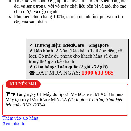
Thiết kế với bánh xe giúp di chuyển thuận lợi. Kiểu dáng hiện
đại và sang trọng, với vỏ máy chất liệu bền bỉ và tuổi thọ cao,
chịu được va đập mạnh.
Phụ kiện chính hãng 100%, đảm bảo tính ổn định và độ tin
cậy của sản phẩm
✔ Thương hiệu: iMediCare – Singapore
✔ Bảo hành:
2 Năm (Bảo hành 12 tháng riêng cột
lọc), Có máy dự phòng cho khách hàng sử dụng
trong thời gian bảo hành
✔ Giao hàng: Toàn quốc (2 giờ - 72 giờ)
ĐẶT MUA NGAY:
1900 633 985
☎
KHUYẾN MÃI
🎁🎁 Tặng ngay 01 Máy đo Spo2 iMediCare iOM-A6 Khi mua
Máy tạo oxy iMediCare MIN-5A
(Thời gian Chương trình Đến
hết ngày 31/01/2024)
Thêm vào giỏ hàng
Xem nhanh