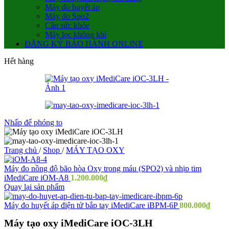
Máy đo huyết áp
Máy đo Spo2
Cân sức khỏe
Máy lọc không khí
ĐĂNG KÝ BẢO HÀNH ONLINE
Hết hàng
Nhấp để phóng to
Trang chủ
/
Shop
/
MÁY TẠO OXY
Máy đo nồng độ bão hòa Oxy trong máu (SPO2) và nhịp tim
iMediCare iOM-A8
1.200.000
₫
Quay lại sản phẩm
Máy đo huyết áp điện tử bắp tay iMediCare iBPM-6P
800.000
₫
Máy tạo oxy iMediCare iOC-3LH