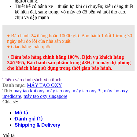
người dùng.
Thiết kế có bánh xe – thuận lợi khi di chuyển; kiểu dáng thiết
kế hiện đại, sang trọng, vỏ máy có độ bền và tuổi thọ cao,
chịu va đập mạnh
+
Bảo hành 24 tháng hoặc 10000 giờ. Bảo hành 1 đổi 1 trong 30
ngày nếu do lỗi của nhà sản xuất
+
Giao hàng toàn quốc
+
Đảm bảo hàng chính hãng 100%, Dịch vụ khách hàng
24/7/365, Bảo hành sản phẩm trong 48H, Có máy dự phòng
cho khách hàng sử dụng trong thời gian bảo hành.
Thêm vào danh sách yêu thích
Danh mục:
MÁY TẠO OXY
Thẻ:
máy tạo khí oxy
,
máy tạo oxy
,
máy tạo oxy 3l
,
máy tạo oxy
imedicare
,
máy tạo oxy singapore
Chia sẻ:
Mô tả
Đánh giá (1)
Shipping & Delivery
Mô tả