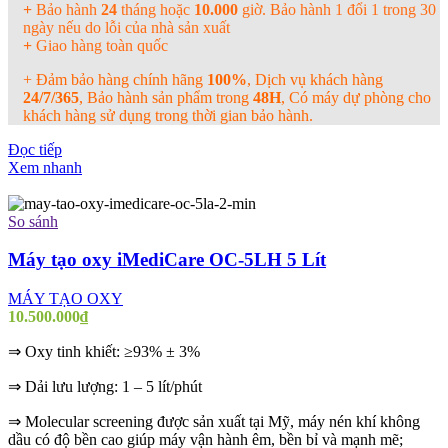
+
Bảo hành
24
tháng hoặc
10.000
giờ. Bảo hành 1 đổi 1 trong 30
ngày nếu do lỗi của nhà sản xuất
+
Giao hàng toàn quốc
+ Đảm bảo hàng chính hãng
100%
, Dịch vụ khách hàng
24/7/365
, Bảo hành sản phẩm trong
48H
, Có máy dự phòng cho
khách hàng sử dụng trong thời gian bảo hành.
Đọc tiếp
Xem nhanh
So sánh
Máy tạo oxy iMediCare OC-5LH 5 Lít
MÁY TẠO OXY
10.500.000
₫
⇒ Oxy tinh khiết: ≥93% ± 3%
⇒ Dải lưu lượng: 1 – 5 lít/phút
⇒ Molecular screening được sản xuất tại Mỹ, máy nén khí không
dầu có độ bền cao giúp máy vận hành êm, bền bỉ và mạnh mẽ;