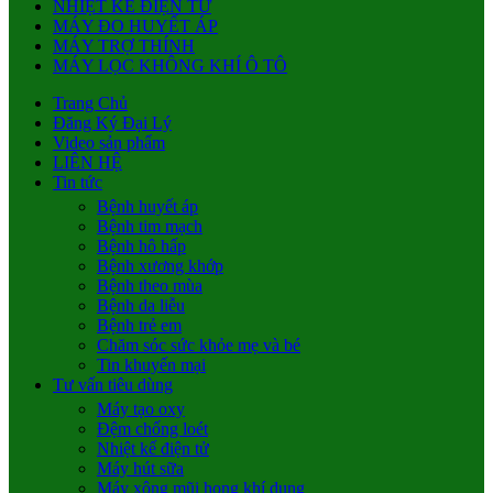
NHIỆT KẾ ĐIỆN TỬ
MÁY ĐO HUYẾT ÁP
MÁY TRỢ THÍNH
MÁY LỌC KHÔNG KHÍ Ô TÔ
Trang Chủ
Đăng Ký Đại Lý
Video sản phẩm
LIÊN HỆ
Tin tức
Bệnh huyết áp
Bệnh tim mạch
Bệnh hô hấp
Bệnh xương khớp
Bệnh theo mùa
Bệnh da liễu
Bệnh trẻ em
Chăm sóc sức khỏe mẹ và bé
Tin khuyến mại
Tư vấn tiêu dùng
Máy tạo oxy
Đệm chống loét
Nhiệt kế điện tử
Máy hút sữa
Máy xông mũi họng khí dung