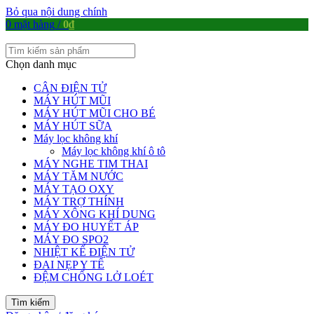
Bỏ qua nội dung chính
0
mặt hàng
/
0
₫
Chọn danh mục
CÂN ĐIỆN TỬ
MÁY HÚT MŨI
MÁY HÚT MŨI CHO BÉ
MÁY HÚT SỮA
Máy lọc không khí
Máy lọc không khí ô tô
MÁY NGHE TIM THAI
MÁY TĂM NƯỚC
MÁY TẠO OXY
MÁY TRỢ THÍNH
MÁY XÔNG KHÍ DUNG
MÁY ĐO HUYẾT ÁP
MÁY ĐO SPO2
NHIỆT KẾ ĐIỆN TỬ
ĐAI NẸP Y TẾ
ĐỆM CHỐNG LỞ LOÉT
Tìm kiếm