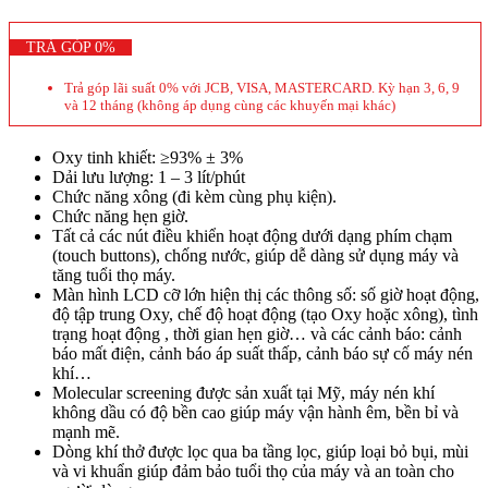
TRẢ GÓP 0%
Trả góp lãi suất 0% với JCB, VISA, MASTERCARD. Kỳ hạn 3, 6, 9
và 12 tháng (không áp dụng cùng các khuyến mại khác)
Oxy tinh khiết: ≥93% ± 3%
Dải lưu lượng: 1 – 3 lít/phút
Chức năng xông (đi kèm cùng phụ kiện).
Chức năng hẹn giờ.
Tất cả các nút điều khiển hoạt động dưới dạng phím chạm
(touch buttons), chống nước, giúp dễ dàng sử dụng máy và
tăng tuổi thọ máy.
Màn hình LCD cỡ lớn hiện thị các thông số: số giờ hoạt động,
độ tập trung Oxy, chế độ hoạt động (tạo Oxy hoặc xông), tình
trạng hoạt động , thời gian hẹn giờ… và các cảnh báo: cảnh
báo mất điện, cảnh báo áp suất thấp, cảnh báo sự cố máy nén
khí…
Molecular screening được sản xuất tại Mỹ, máy nén khí
không dầu có độ bền cao giúp máy vận hành êm, bền bỉ và
mạnh mẽ.
Dòng khí thở được lọc qua ba tầng lọc, giúp loại bỏ bụi, mùi
và vi khuẩn giúp đảm bảo tuổi thọ của máy và an toàn cho