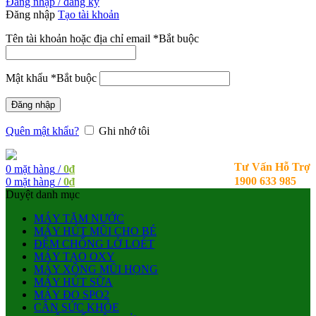
Đăng nhập / đăng ký
Đăng nhập
Tạo tài khoản
Tên tài khoản hoặc địa chỉ email
*
Bắt buộc
Mật khẩu
*
Bắt buộc
Đăng nhập
Quên mật khẩu?
Ghi nhớ tôi
Tư Vấn Hỗ Trợ
0
mặt hàng
/
0
₫
1900 633 985
0
mặt hàng
/
0
₫
Duyệt danh mục
MÁY TĂM NƯỚC
MÁY HÚT MŨI CHO BÉ
ĐỆM CHỐNG LỞ LOÉT
MÁY TẠO OXY
MÁY XÔNG MŨI HỌNG
MÁY HÚT SỮA
MÁY ĐO SPO2
CÂN SỨC KHỎE