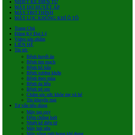
NHIỆT KẾ ĐIỆN TỬ
MÁY ĐO HUYẾT ÁP
MÁY TRỢ THÍNH
MÁY LỌC KHÔNG KHÍ Ô TÔ
Trang Chủ
Đăng Ký Đại Lý
Video sản phẩm
LIÊN HỆ
Tin tức
Bệnh huyết áp
Bệnh tim mạch
Bệnh hô hấp
Bệnh xương khớp
Bệnh theo mùa
Bệnh da liễu
Bệnh trẻ em
Chăm sóc sức khỏe mẹ và bé
Tin khuyến mại
Tư vấn tiêu dùng
Máy tạo oxy
Đệm chống loét
Nhiệt kế điện tử
Máy hút sữa
Máy xông mũi họng khí dung