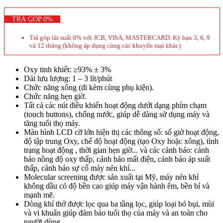
TRẢ GÓP 0%
Trả góp lãi suất 0% với JCB, VISA, MASTERCARD. Kỳ hạn 3, 6, 9
và 12 tháng (không áp dụng cùng các khuyến mại khác)
Oxy tinh khiết: ≥93% ± 3%
Dải lưu lượng: 1 – 3 lít/phút
Chức năng xông (đi kèm cùng phụ kiện).
Chức năng hẹn giờ.
Tất cả các nút điều khiển hoạt động dưới dạng phím chạm
(touch buttons), chống nước, giúp dễ dàng sử dụng máy và
tăng tuổi thọ máy.
Màn hình LCD cỡ lớn hiện thị các thông số: số giờ hoạt động,
độ tập trung Oxy, chế độ hoạt động (tạo Oxy hoặc xông), tình
trạng hoạt động , thời gian hẹn giờ... và các cảnh báo: cảnh
báo nồng độ oxy thấp, cảnh báo mất điện, cảnh báo áp suất
thấp, cảnh báo sự cố máy nén khí...
Molecular screening được sản xuất tại Mỹ, máy nén khí
không dầu có độ bền cao giúp máy vận hành êm, bền bỉ và
mạnh mẽ.
Dòng khí thở được lọc qua ba tầng lọc, giúp loại bỏ bụi, mùi
và vi khuẩn giúp đảm bảo tuổi thọ của máy và an toàn cho
người dùng.