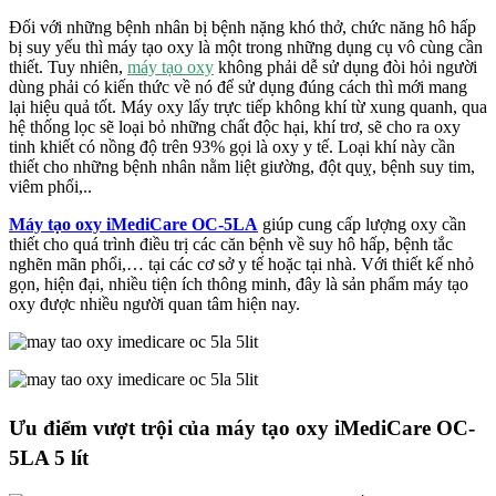
Đối với những bệnh nhân bị bệnh nặng khó thở, chức năng hô hấp
bị suy yếu thì máy tạo oxy là một trong những dụng cụ vô cùng cần
thiết. Tuy nhiên,
máy tạo oxy
không phải dễ sử dụng đòi hỏi người
dùng phải có kiến thức về nó để sử dụng đúng cách thì mới mang
lại hiệu quả tốt. Máy oxy lấy trực tiếp không khí từ xung quanh, qua
hệ thống lọc sẽ loại bỏ những chất độc hại, khí trơ, sẽ cho ra oxy
tinh khiết có nồng độ trên 93% gọi là oxy y tế. Loại khí này cần
thiết cho những bệnh nhân nằm liệt giường, đột quỵ, bệnh suy tim,
viêm phổi,..
Máy tạo oxy iMediCare OC-5LA
giúp cung cấp lượng oxy cần
thiết cho quá trình điều trị các căn bệnh về suy hô hấp, bệnh tắc
nghẽn mãn phổi,… tại các cơ sở y tế hoặc tại nhà. Với thiết kế nhỏ
gọn, hiện đại, nhiều tiện ích thông minh, đây là sản phẩm máy tạo
oxy được nhiều người quan tâm hiện nay.
Ưu điểm vượt trội của máy tạo oxy iMediCare OC-
5LA 5 lít