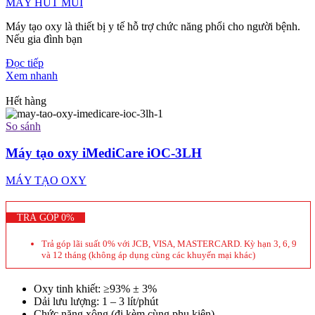
MÁY HÚT MŨI
Máy tạo oxy là thiết bị y tế hỗ trợ chức năng phổi cho người bệnh.
Nếu gia đình bạn
Đọc tiếp
Xem nhanh
Hết hàng
So sánh
Máy tạo oxy iMediCare iOC-3LH
MÁY TẠO OXY
TRẢ GÓP 0%
Trả góp lãi suất 0% với JCB, VISA, MASTERCARD. Kỳ hạn 3, 6, 9
và 12 tháng (không áp dụng cùng các khuyến mại khác)
Oxy tinh khiết: ≥93% ± 3%
Dải lưu lượng: 1 – 3 lít/phút
Chức năng xông (đi kèm cùng phụ kiện).