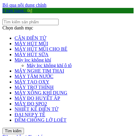
Bỏ qua nội dung chính
0
mặt hàng
/
0
₫
Chọn danh mục
CÂN ĐIỆN TỬ
MÁY HÚT MŨI
MÁY HÚT MŨI CHO BÉ
MÁY HÚT SỮA
Máy lọc không khí
Máy lọc không khí ô tô
MÁY NGHE TIM THAI
MÁY TĂM NƯỚC
MÁY TẠO OXY
MÁY TRỢ THÍNH
MÁY XÔNG KHÍ DUNG
MÁY ĐO HUYẾT ÁP
MÁY ĐO SPO2
NHIỆT KẾ ĐIỆN TỬ
ĐAI NẸP Y TẾ
ĐỆM CHỐNG LỞ LOÉT
Tìm kiếm