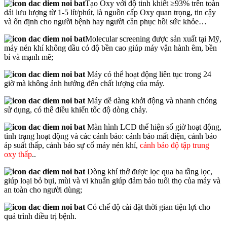
Tạo Oxy với độ tinh khiết ≥93% trên toàn
dải lưu lượng từ 1-5 lít/phút, là nguồn cấp Oxy quan trọng, tin cậy
và ổn định cho người bệnh hay người cần phục hồi sức khỏe…
Molecular screening được sản xuất tại Mỹ,
máy nén khí không dầu có độ bền cao giúp máy vận hành êm, bền
bỉ và mạnh mẽ;
Máy có thể hoạt động liên tục trong 24
giờ mà không ảnh hưởng đến chất lượng của máy.
Máy dễ dàng khởi động và nhanh chóng
sử dụng, có thể điều khiến tốc độ dòng chảy.
Màn hình LCD thể hiện số giờ hoạt động,
tình trạng hoạt động và các cảnh báo: cảnh báo mất điện, cảnh báo
áp suất thấp, cảnh báo sự cố máy nén khí,
cảnh báo độ tập trung
oxy thấp
..
Dòng khí thở được lọc qua ba tầng lọc,
giúp loại bỏ bụi, mùi và vi khuẩn giúp đảm bảo tuổi thọ của máy và
an toàn cho người dùng;
Có chế độ cài đặt thời gian tiện lợi cho
quá trình điều trị bệnh.