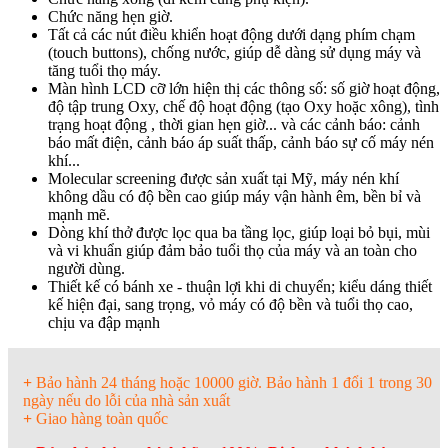
Chức năng hẹn giờ.
Tất cả các nút điều khiển hoạt động dưới dạng phím chạm
(touch buttons), chống nước, giúp dễ dàng sử dụng máy và
tăng tuổi thọ máy.
Màn hình LCD cỡ lớn hiện thị các thông số: số giờ hoạt động,
độ tập trung Oxy, chế độ hoạt động (tạo Oxy hoặc xông), tình
trạng hoạt động , thời gian hẹn giờ... và các cảnh báo: cảnh
báo mất điện, cảnh báo áp suất thấp, cảnh báo sự cố máy nén
khí...
Molecular screening được sản xuất tại Mỹ, máy nén khí
không dầu có độ bền cao giúp máy vận hành êm, bền bỉ và
mạnh mẽ.
Dòng khí thở được lọc qua ba tầng lọc, giúp loại bỏ bụi, mùi
và vi khuẩn giúp đảm bảo tuổi thọ của máy và an toàn cho
người dùng.
Thiết kế có bánh xe - thuận lợi khi di chuyển; kiểu dáng thiết
kế hiện đại, sang trọng, vỏ máy có độ bền và tuổi thọ cao,
chịu va đập mạnh
+
Bảo hành 24 tháng hoặc 10000 giờ. Bảo hành 1 đổi 1 trong 30
ngày nếu do lỗi của nhà sản xuất
+
Giao hàng toàn quốc