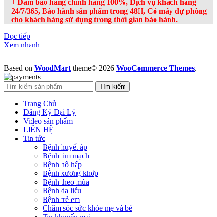
+
Đảm bảo hàng chính hãng 100%, Dịch vụ khách hàng
24/7/365, Bảo hành sản phẩm trong 48H, Có máy dự phòng
cho khách hàng sử dụng trong thời gian bảo hành.
Đọc tiếp
Xem nhanh
Based on
WoodMart
theme© 2026
WooCommerce Themes
.
Tìm kiếm
Trang Chủ
Đăng Ký Đại Lý
Video sản phẩm
LIÊN HỆ
Tin tức
Bệnh huyết áp
Bệnh tim mạch
Bệnh hô hấp
Bệnh xương khớp
Bệnh theo mùa
Bệnh da liễu
Bệnh trẻ em
Chăm sóc sức khỏe mẹ và bé
Tin khuyến mại