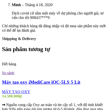
Minh
–
Tháng 4 18, 2020
Dịch covid cứ sắm một máy về dự phòng cho người già, tư
vấn cho tôi 908437***9
Chỉ những khách hàng đã đăng nhập và đã mua sản phẩm này mới
có thể để lại đánh giá.
Shipping & Delivery
Sản phẩm tương tự
Hết hàng
So sánh
Máy tạo oxy iMediCare iOC-5LS 5 Lít
MÁY TẠO OXY
14.500.000
₫
⇒
Nguồn cung cấp Oxy an toàn và tin cậy số 1, với độ tinh khiết
hơn 93% trên toàn dải lưu lượng từ 0-5 lít/phút, đáp ứng mọi nhu