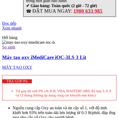
trong thời gian bảo hành
✔ Giao hàng: Toàn quốc (2 giờ - 72 giờ)
ĐẶT MUA NGAY:
1900 633 985
☎
Đọc tiếp
Xem nhanh
Hết hàng
So sánh
Máy tạo oxy iMediCare iOC-3LS 3 Lít
MÁY TẠO OXY
TRẢ GÓP 0%
Trả góp lãi suất 0% với JCB, VISA, MASTERCARD. Kỳ hạn 3, 6, 9
và 12 tháng (không áp dụng cùng các khuyến mại khác)
Nguồn cung cấp Oxy an toàn và tin cậy số 1, với độ tinh
khiết hơn 93% trên toàn dải lưu lượng từ 0-3 lít/phút, đáp ứng
mọi nhu cầu về Oxy cho người bệnh