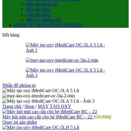
Máy đo huyết áp
Máy đo Spo2
Cân sức khỏe
Máy lọc không khí
ĐĂNG KÝ BẢO HÀNH ONLINE
Hết hàng
Nhấp để phóng to
Trang chủ
/
Shop
/
MÁY TẠO OXY
Máy hút mũi cao cấp cho bé iMediCare BC – 22
820.000
₫
Quay lại sản phẩm