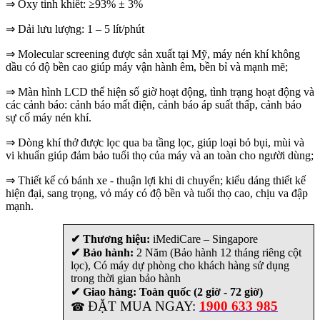
⇒ Oxy tinh khiết: ≥93% ± 3%
⇒ Dải lưu lượng: 1 – 5 lít/phút
⇒ Molecular screening được sản xuất tại Mỹ, máy nén khí không
dầu có độ bền cao giúp máy vận hành êm, bền bỉ và mạnh mẽ;
⇒ Màn hình LCD thể hiện số giờ hoạt động, tình trạng hoạt động và
các cảnh báo: cảnh báo mất điện, cảnh báo áp suất thấp, cảnh báo
sự cố máy nén khí.
⇒ Dòng khí thở được lọc qua ba tầng lọc, giúp loại bỏ bụi, mùi và
vi khuẩn giúp đảm bảo tuổi thọ của máy và an toàn cho người dùng;
⇒ Thiết kế có bánh xe - thuận lợi khi di chuyển; kiểu dáng thiết kế
hiện đại, sang trọng, vỏ máy có độ bền và tuổi thọ cao, chịu va đập
mạnh.
✔ Thương hiệu:
iMediCare – Singapore
✔ Bảo hành:
2 Năm (Bảo hành 12 tháng riêng cột
lọc), Có máy dự phòng cho khách hàng sử dụng
trong thời gian bảo hành
✔ Giao hàng: Toàn quốc (2 giờ - 72 giờ)
ĐẶT MUA NGAY:
1900 633 985
☎