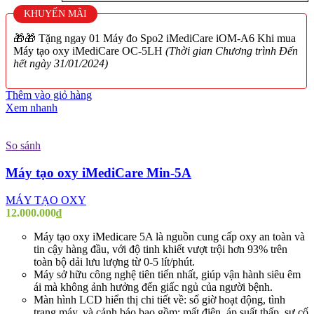
KHUYẾN MÃI
🎁🎁 Tặng ngay 01 Máy đo Spo2 iMediCare iOM-A6 Khi mua
Máy tạo oxy iMediCare OC-5LH
(Thời gian Chương trình Đến
hết ngày 31/01/2024)
Thêm vào giỏ hàng
Xem nhanh
So sánh
Máy tạo oxy iMediCare Min-5A
MÁY TẠO OXY
12.000.000
₫
Máy tạo oxy iMedicare 5A là nguồn cung cấp oxy an toàn và
tin cậy hàng đầu, với độ tinh khiết vượt trội hơn 93% trên
toàn bộ dải lưu lượng từ 0-5 lít/phút.
Máy sở hữu công nghệ tiên tiến nhất, giúp vận hành siêu êm
ái mà không ảnh hưởng đến giấc ngủ của người bệnh.
Màn hình LCD hiển thị chi tiết về: số giờ hoạt động, tình
trạng máy, và cảnh báo bao gồm: mất điện, áp suất thấp, sự cố