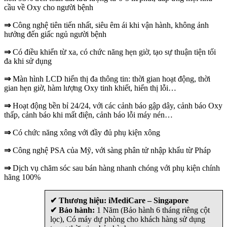
cầu về Oxy cho người bệnh
⇒
Công nghệ tiên tiến nhất, siêu êm ái khi vận hành, không ảnh
hưởng đến giấc ngủ người bệnh
⇒
Có điều khiển từ xa, có chức năng hẹn giờ, tạo sự thuận tiện tối
đa khi sử dụng
⇒
Màn hình LCD hiển thị đa thông tin: thời gian hoạt động, thời
gian hẹn giờ, hàm lượng Oxy tinh khiết, hiển thị lỗi…
⇒
Hoạt động bền bỉ 24/24, với các cảnh báo gập dây, cảnh báo Oxy
thấp, cảnh báo khi mất điện, cảnh báo lỗi máy nén…
⇒
Có chức năng xông với đầy đủ phụ kiện xông
⇒
Công nghệ PSA của Mỹ, với sàng phân tử nhập khẩu từ Pháp
⇒
Dịch vụ chăm sóc sau bán hàng nhanh chóng với phụ kiện chính
hãng 100%
✔ Thương hiệu: iMediCare – Singapore
✔ Bảo hành:
1 Năm (Bảo hành 6 tháng riêng cột
lọc), Có máy dự phòng cho khách hàng sử dụng