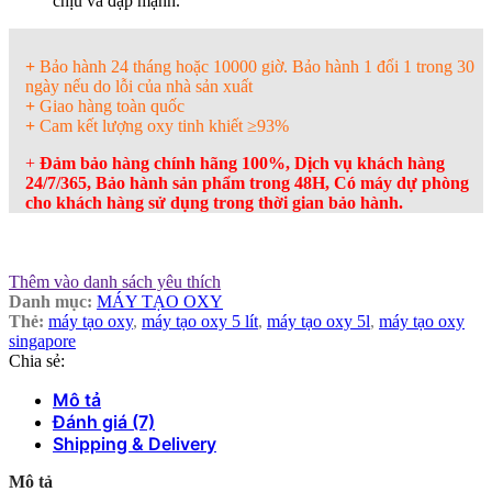
chịu va đập mạnh.
+
Bảo hành 24 tháng hoặc 10000 giờ. Bảo hành 1 đổi 1 trong 30
ngày nếu do lỗi của nhà sản xuất
+
Giao hàng toàn quốc
+
Cam kết lượng oxy tinh khiết
≥93%
+
Đảm bảo hàng chính hãng 100%, Dịch vụ khách hàng
24/7/365, Bảo hành sản phẩm trong 48H, Có máy dự phòng
cho khách hàng sử dụng trong thời gian bảo hành.
Thêm vào danh sách yêu thích
Danh mục:
MÁY TẠO OXY
Thẻ:
máy tạo oxy
,
máy tạo oxy 5 lít
,
máy tạo oxy 5l
,
máy tạo oxy
singapore
Chia sẻ:
Mô tả
Đánh giá (7)
Shipping & Delivery
Mô tả