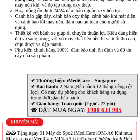
máy nén khí, và độ tập trung oxy thấp.
Hoạt động ổn định 24/24 đảm bảo nguồn oxy liên tục.
Cảnh báo gập dây, cảnh báo oxy thấp, cảnh báo khi mất điện,
và cảnh báo lỗi máy nén, đảm bảo an toàn cho người sử
dụng.
Thiết kế với bánh xe giúp di chuyển thuận lợi. Kiểu dáng hiện
đại và sang trọng, với vỏ máy chất liệu bền bỉ và tuổi thọ cao,
chịu được va đập mạnh.
Phụ kiện chính hãng 100%, đảm bảo tính ổn định và độ tin
cậy của sản phẩm
✔ Thương hiệu: iMediCare – Singapore
✔ Bảo hành:
2 Năm (Bảo hành 12 tháng riêng cột
lọc), Có máy dự phòng cho khách hàng sử dụng
trong thời gian bảo hành
✔ Giao hàng: Toàn quốc (2 giờ - 72 giờ)
ĐẶT MUA NGAY:
1900 633 985
☎
KHUYẾN MÃI
🎁🎁 Tặng ngay 01 Máy đo Spo2 iMediCare iOM-A6 Khi mua
Máy tạo oxy iMediCare MIN-5A
(Thời gian Chương trình Đến