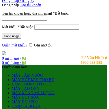
Đăng nhập / đăng ký
Đăng nhập
Tạo tài khoản
Tên tài khoản hoặc địa chỉ email
*
Bắt buộc
Mật khẩu
*
Bắt buộc
Đăng nhập
Quên mật khẩu?
Ghi nhớ tôi
Tư Vấn Hỗ Trợ
0
mặt hàng
/
0
₫
1900 633 985
0
mặt hàng
/
0
₫
Duyệt danh mục
MÁY TĂM NƯỚC
MÁY HÚT MŨI CHO BÉ
ĐỆM CHỐNG LỞ LOÉT
MÁY TẠO OXY
MÁY XÔNG MŨI HỌNG
MÁY HÚT SỮA
MÁY ĐO SPO2
CÂN SỨC KHỎE