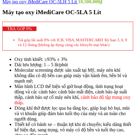
Máy tạo oxy iMediCare OC-5LH 5 Lít
10.500.000
₫
Máy tạo oxy iMediCare OC-5LA 5 Lít
TRẢ GÓP 0%
Trả góp lãi suất 0% với JCB, VISA, MASTERCARD. Kỳ hạn 3, 6, 9
và 12 tháng (không áp dụng cùng các khuyến mại khác)
Oxy tinh khiết: ≥93% ± 3%
Dải lưu lượng: 1 – 5 lít/phút
Molecular screening được sản xuất tại Mỹ, máy nén khí
không dầu có độ bền cao giúp máy vận hành êm, bền bỉ và
mạnh mẽ;
Màn hình LCD thể hiện số giờ hoạt động, tình trạng hoạt
động và các cảnh báo: cảnh báo mất điện, cảnh báo áp suất
thấp, cảnh báo sự cố máy nén khí,
cảnh báo độ tập trung oxy
thấp
.
Dòng khí thở được lọc qua ba tầng lọc, giúp loại bỏ bụi, mùi
và vi khuẩn giúp đảm bảo tuổi thọ của máy và an toàn cho
người dùng.
Thiết kế có bánh xe – thuận lợi khi di chuyển; kiểu dáng thiết
kế hiện đại, sang trọng, vỏ máy có độ bền và tuổi thọ cao,