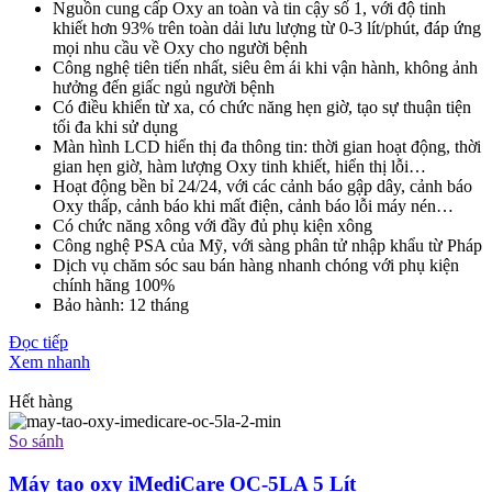
Nguồn cung cấp Oxy an toàn và tin cậy số 1, với độ tinh
khiết hơn 93% trên toàn dải lưu lượng từ 0-3 lít/phút, đáp ứng
mọi nhu cầu về Oxy cho người bệnh
Công nghệ tiên tiến nhất, siêu êm ái khi vận hành, không ảnh
hưởng đến giấc ngủ người bệnh
Có điều khiển từ xa, có chức năng hẹn giờ, tạo sự thuận tiện
tối đa khi sử dụng
Màn hình LCD hiển thị đa thông tin: thời gian hoạt động, thời
gian hẹn giờ, hàm lượng Oxy tinh khiết, hiển thị lỗi…
Hoạt động bền bỉ 24/24, với các cảnh báo gập dây, cảnh báo
Oxy thấp, cảnh báo khi mất điện, cảnh báo lỗi máy nén…
Có chức năng xông với đầy đủ phụ kiện xông
Công nghệ PSA của Mỹ, với sàng phân tử nhập khẩu từ Pháp
Dịch vụ chăm sóc sau bán hàng nhanh chóng với phụ kiện
chính hãng 100%
Bảo hành: 12 tháng
Đọc tiếp
Xem nhanh
Hết hàng
So sánh
Máy tạo oxy iMediCare OC-5LA 5 Lít