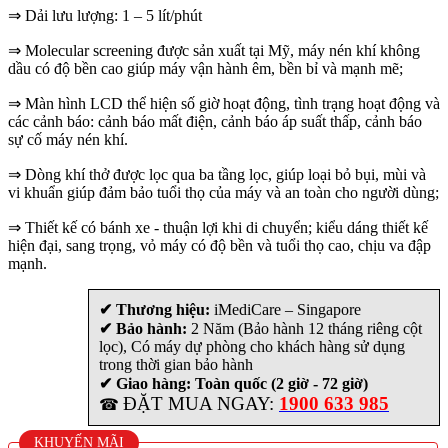
⇒ Dải lưu lượng: 1 – 5 lít/phút
⇒ Molecular screening được sản xuất tại Mỹ, máy nén khí không
dầu có độ bền cao giúp máy vận hành êm, bền bỉ và mạnh mẽ;
⇒ Màn hình LCD thể hiện số giờ hoạt động, tình trạng hoạt động và
các cảnh báo: cảnh báo mất điện, cảnh báo áp suất thấp, cảnh báo
sự cố máy nén khí.
⇒ Dòng khí thở được lọc qua ba tầng lọc, giúp loại bỏ bụi, mùi và
vi khuẩn giúp đảm bảo tuổi thọ của máy và an toàn cho người dùng;
⇒ Thiết kế có bánh xe - thuận lợi khi di chuyển; kiểu dáng thiết kế
hiện đại, sang trọng, vỏ máy có độ bền và tuổi thọ cao, chịu va đập
mạnh.
✔ Thương hiệu:
iMediCare – Singapore
✔ Bảo hành:
2 Năm (Bảo hành 12 tháng riêng cột
lọc), Có máy dự phòng cho khách hàng sử dụng
trong thời gian bảo hành
✔ Giao hàng: Toàn quốc (2 giờ - 72 giờ)
ĐẶT MUA NGAY:
1900 633 985
☎
KHUYẾN MÃI