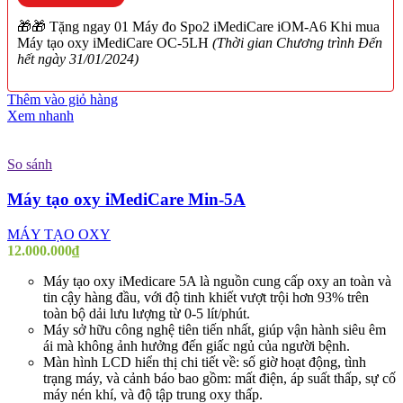
🎁🎁 Tặng ngay 01 Máy đo Spo2 iMediCare iOM-A6 Khi mua
Máy tạo oxy iMediCare OC-5LH
(Thời gian Chương trình Đến
hết ngày 31/01/2024)
Thêm vào giỏ hàng
Xem nhanh
So sánh
Máy tạo oxy iMediCare Min-5A
MÁY TẠO OXY
12.000.000
₫
Máy tạo oxy iMedicare 5A là nguồn cung cấp oxy an toàn và
tin cậy hàng đầu, với độ tinh khiết vượt trội hơn 93% trên
toàn bộ dải lưu lượng từ 0-5 lít/phút.
Máy sở hữu công nghệ tiên tiến nhất, giúp vận hành siêu êm
ái mà không ảnh hưởng đến giấc ngủ của người bệnh.
Màn hình LCD hiển thị chi tiết về: số giờ hoạt động, tình
trạng máy, và cảnh báo bao gồm: mất điện, áp suất thấp, sự cố
máy nén khí, và độ tập trung oxy thấp.