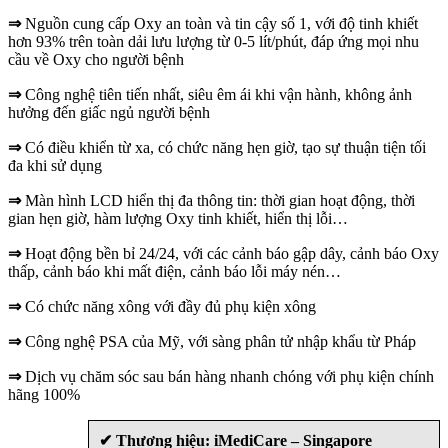
⇒
Nguồn cung cấp Oxy an toàn và tin cậy số 1, với độ tinh khiết
hơn 93% trên toàn dải lưu lượng từ 0-5 lít/phút, đáp ứng mọi nhu
cầu về Oxy cho người bệnh
⇒
Công nghệ tiên tiến nhất, siêu êm ái khi vận hành, không ảnh
hưởng đến giấc ngủ người bệnh
⇒
Có điều khiển từ xa, có chức năng hẹn giờ, tạo sự thuận tiện tối
đa khi sử dụng
⇒
Màn hình LCD hiển thị đa thông tin: thời gian hoạt động, thời
gian hẹn giờ, hàm lượng Oxy tinh khiết, hiển thị lỗi…
⇒
Hoạt động bền bỉ 24/24, với các cảnh báo gập dây, cảnh báo Oxy
thấp, cảnh báo khi mất điện, cảnh báo lỗi máy nén…
⇒
Có chức năng xông với đầy đủ phụ kiện xông
⇒
Công nghệ PSA của Mỹ, với sàng phân tử nhập khẩu từ Pháp
⇒
Dịch vụ chăm sóc sau bán hàng nhanh chóng với phụ kiện chính
hãng 100%
✔ Thương hiệu: iMediCare – Singapore