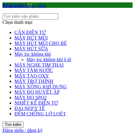
0
mặt hàng
/
0
₫
Bỏ qua nội dung chính
Chọn danh mục
CÂN ĐIỆN TỬ
MÁY HÚT MŨI
MÁY HÚT MŨI CHO BÉ
MÁY HÚT SỮA
Máy lọc không khí
Máy lọc không khí ô tô
MÁY NGHE TIM THAI
MÁY TĂM NƯỚC
MÁY TẠO OXY
MÁY TRỢ THÍNH
MÁY XÔNG KHÍ DUNG
MÁY ĐO HUYẾT ÁP
MÁY ĐO SPO2
NHIỆT KẾ ĐIỆN TỬ
ĐAI NẸP Y TẾ
ĐỆM CHỐNG LỞ LOÉT
Tìm kiếm
Đăng nhập / đăng ký