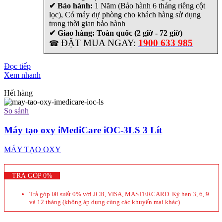
✔ Bảo hành:
1 Năm (Bảo hành 6 tháng riêng cột
lọc), Có máy dự phòng cho khách hàng sử dụng
trong thời gian bảo hành
✔ Giao hàng: Toàn quốc (2 giờ - 72 giờ)
ĐẶT MUA NGAY:
1900 633 985
☎
Đọc tiếp
Xem nhanh
Hết hàng
So sánh
Máy tạo oxy iMediCare iOC-3LS 3 Lít
MÁY TẠO OXY
TRẢ GÓP 0%
Trả góp lãi suất 0% với JCB, VISA, MASTERCARD. Kỳ hạn 3, 6, 9
và 12 tháng (không áp dụng cùng các khuyến mại khác)