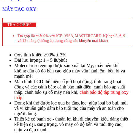
MÁY TẠO OXY
TRẢ GÓP 0%
Trả góp lãi suất 0% với JCB, VISA, MASTERCARD. Kỳ hạn 3, 6, 9
và 12 tháng (không áp dụng cùng các khuyến mại khác)
Oxy tinh khiết: ≥93% ± 3%
Dải lưu lượng: 1 – 5 lít/phút
Molecular screening được sản xuất tại Mỹ, máy nén khí
không dầu có độ bền cao giúp máy vận hành êm, bền bỉ và
mạnh mẽ;
Màn hình LCD thể hiện số giờ hoạt động, tình trạng hoạt
động và các cảnh báo: cảnh báo mất điện, cảnh báo áp suất
thấp, cảnh báo sự cố máy nén khí,
cảnh báo độ tập trung oxy
thấp
.
Dòng khí thở được lọc qua ba tầng lọc, giúp loại bỏ bụi, mùi
và vi khuẩn giúp đảm bảo tuổi thọ của máy và an toàn cho
người dùng.
Thiết kế có bánh xe - thuận lợi khi di chuyển; kiểu dáng thiết
kế hiện đại, sang trọng, vỏ máy có độ bền và tuổi thọ cao,
chịu va đập mạnh.