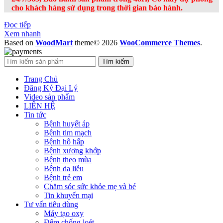
cho khách hàng sử dụng trong thời gian bảo hành.
Đọc tiếp
Xem nhanh
Based on
WoodMart
theme© 2026
WooCommerce Themes
.
Tìm kiếm
Trang Chủ
Đăng Ký Đại Lý
Video sản phẩm
LIÊN HỆ
Tin tức
Bệnh huyết áp
Bệnh tim mạch
Bệnh hô hấp
Bệnh xương khớp
Bệnh theo mùa
Bệnh da liễu
Bệnh trẻ em
Chăm sóc sức khỏe mẹ và bé
Tin khuyến mại
Tư vấn tiêu dùng
Máy tạo oxy
Đệm chống loét