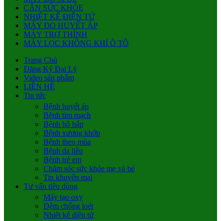
CÂN SỨC KHỎE
NHIỆT KẾ ĐIỆN TỬ
MÁY ĐO HUYẾT ÁP
MÁY TRỢ THÍNH
MÁY LỌC KHÔNG KHÍ Ô TÔ
Trang Chủ
Đăng Ký Đại Lý
Video sản phẩm
LIÊN HỆ
Tin tức
Bệnh huyết áp
Bệnh tim mạch
Bệnh hô hấp
Bệnh xương khớp
Bệnh theo mùa
Bệnh da liễu
Bệnh trẻ em
Chăm sóc sức khỏe mẹ và bé
Tin khuyến mại
Tư vấn tiêu dùng
Máy tạo oxy
Đệm chống loét
Nhiệt kế điện tử