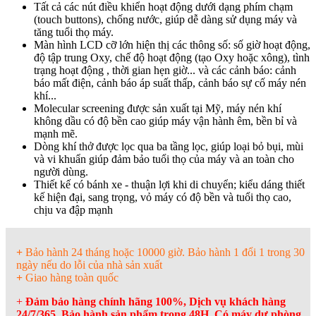
Tất cả các nút điều khiển hoạt động dưới dạng phím chạm
(touch buttons), chống nước, giúp dễ dàng sử dụng máy và
tăng tuổi thọ máy.
Màn hình LCD cỡ lớn hiện thị các thông số: số giờ hoạt động,
độ tập trung Oxy, chế độ hoạt động (tạo Oxy hoặc xông), tình
trạng hoạt động , thời gian hẹn giờ... và các cảnh báo: cảnh
báo mất điện, cảnh báo áp suất thấp, cảnh báo sự cố máy nén
khí...
Molecular screening được sản xuất tại Mỹ, máy nén khí
không dầu có độ bền cao giúp máy vận hành êm, bền bỉ và
mạnh mẽ.
Dòng khí thở được lọc qua ba tầng lọc, giúp loại bỏ bụi, mùi
và vi khuẩn giúp đảm bảo tuổi thọ của máy và an toàn cho
người dùng.
Thiết kế có bánh xe - thuận lợi khi di chuyển; kiểu dáng thiết
kế hiện đại, sang trọng, vỏ máy có độ bền và tuổi thọ cao,
chịu va đập mạnh
+
Bảo hành 24 tháng hoặc 10000 giờ. Bảo hành 1 đổi 1 trong 30
ngày nếu do lỗi của nhà sản xuất
+
Giao hàng toàn quốc
+
Đảm bảo hàng chính hãng 100%, Dịch vụ khách hàng
24/7/365, Bảo hành sản phẩm trong 48H, Có máy dự phòng