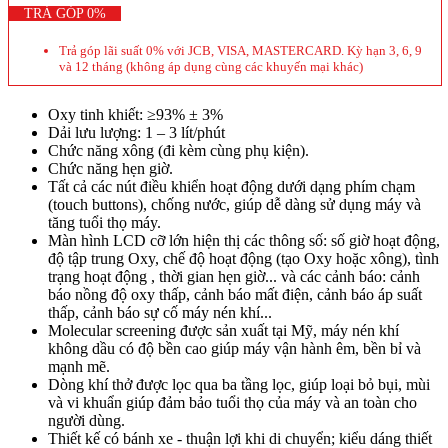
TRẢ GÓP 0%
Trả góp lãi suất 0% với JCB, VISA, MASTERCARD. Kỳ hạn 3, 6, 9
và 12 tháng (không áp dụng cùng các khuyến mại khác)
Oxy tinh khiết: ≥93% ± 3%
Dải lưu lượng: 1 – 3 lít/phút
Chức năng xông (đi kèm cùng phụ kiện).
Chức năng hẹn giờ.
Tất cả các nút điều khiển hoạt động dưới dạng phím chạm
(touch buttons), chống nước, giúp dễ dàng sử dụng máy và
tăng tuổi thọ máy.
Màn hình LCD cỡ lớn hiện thị các thông số: số giờ hoạt động,
độ tập trung Oxy, chế độ hoạt động (tạo Oxy hoặc xông), tình
trạng hoạt động , thời gian hẹn giờ... và các cảnh báo: cảnh
báo nồng độ oxy thấp, cảnh báo mất điện, cảnh báo áp suất
thấp, cảnh báo sự cố máy nén khí...
Molecular screening được sản xuất tại Mỹ, máy nén khí
không dầu có độ bền cao giúp máy vận hành êm, bền bỉ và
mạnh mẽ.
Dòng khí thở được lọc qua ba tầng lọc, giúp loại bỏ bụi, mùi
và vi khuẩn giúp đảm bảo tuổi thọ của máy và an toàn cho
người dùng.
Thiết kế có bánh xe - thuận lợi khi di chuyển; kiểu dáng thiết