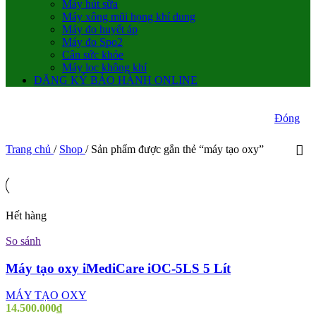
Máy hút sữa
Máy xông mũi họng khí dung
Máy đo huyết áp
Máy đo Spo2
Cân sức khỏe
Máy lọc không khí
ĐĂNG KÝ BẢO HÀNH ONLINE
Đóng
Trang chủ
/
Shop
/
Sản phẩm được gắn thẻ “máy tạo oxy”
Hết hàng
So sánh
Máy tạo oxy iMediCare iOC-5LS 5 Lít
MÁY TẠO OXY
14.500.000
₫