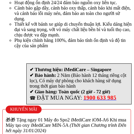
Hoạt động ổn định 24/24 đảm bảo nguồn oxy liên tục.
Cảnh báo gập dây, cảnh báo oxy thấp, cảnh báo khi mất điện,
và cảnh báo lỗi máy nén, đảm bảo an toàn cho người sử
dụng.
Thiết kế với bánh xe giúp di chuyển thuận lợi. Kiểu dáng hiện
đại và sang trọng, với vỏ máy chất liệu bền bỉ và tuổi thọ cao,
chịu được va đập mạnh.
Phụ kiện chính hãng 100%, đảm bảo tính ổn định và độ tin
cậy của sản phẩm
✔ Thương hiệu: iMediCare – Singapore
✔ Bảo hành:
2 Năm (Bảo hành 12 tháng riêng cột
lọc), Có máy dự phòng cho khách hàng sử dụng
trong thời gian bảo hành
✔ Giao hàng: Toàn quốc (2 giờ - 72 giờ)
ĐẶT MUA NGAY:
1900 633 985
☎
KHUYẾN MÃI
🎁🎁 Tặng ngay 01 Máy đo Spo2 iMediCare iOM-A6 Khi mua
Máy tạo oxy iMediCare MIN-5A
(Thời gian Chương trình Đến
hết ngày 31/01/2024)