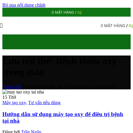
Bỏ qua nội dung chính
0
MẶT HÀNG
/
0
₫
0
MẶT HÀNG
/
0
Lưu trữ thẻ: Bệnh thiếu oxy
trong máu
Trang chủ
/
Bài viết được gắn thẻ “Bệnh thiếu oxy trong máu”
15
Th9
Máy tạo oxy
,
Tư vấn tiêu dùng
Hướng dẫn sử dụng máy tạo oxy để điều trị bệnh
tại nhà
Đăng bởi
Trần Ngân