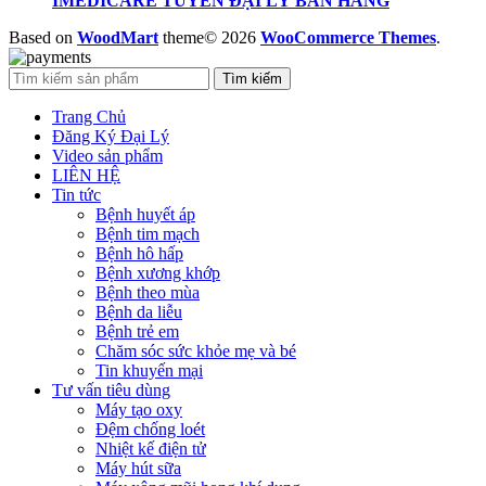
IMEDICARE TUYỂN ĐẠI LÝ BÁN HÀNG
Based on
WoodMart
theme© 2026
WooCommerce Themes
.
Tìm kiếm
Trang Chủ
Đăng Ký Đại Lý
Video sản phẩm
LIÊN HỆ
Tin tức
Bệnh huyết áp
Bệnh tim mạch
Bệnh hô hấp
Bệnh xương khớp
Bệnh theo mùa
Bệnh da liễu
Bệnh trẻ em
Chăm sóc sức khỏe mẹ và bé
Tin khuyến mại
Tư vấn tiêu dùng
Máy tạo oxy
Đệm chống loét
Nhiệt kế điện tử
Máy hút sữa