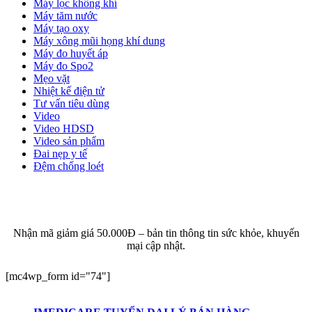
Máy lọc không khí
Máy tăm nước
Máy tạo oxy
Máy xông mũi họng khí dung
Máy đo huyết áp
Máy đo Spo2
Mẹo vặt
Nhiệt kế điện tử
Tư vấn tiêu dùng
Video
Video HDSD
Video sản phẩm
Đai nẹp y tế
Đệm chống loét
ĐĂNG KÝ EMAIL NHẬN BẢN TIN SỨC KHỎE,
KHUYẾN MẠI
Nhận mã giảm giá 50.000Đ – bản tin thông tin sức khỏe, khuyến
mại cập nhật.
[mc4wp_form id="74"]