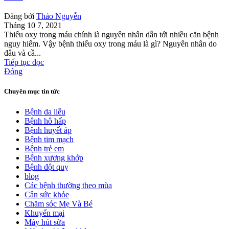
Đăng bởi
Thảo Nguyễn
Tháng 10 7, 2021
Thiếu oxy trong máu chính là nguyên nhân dẫn tới nhiều căn bệnh
nguy hiểm. Vậy bệnh thiếu oxy trong máu là gì? Nguyên nhân do
đâu và cầ...
Tiếp tục đọc
Đóng
Chuyên mục tin tức
Bệnh da liễu
Bệnh hô hấp
Bệnh huyết áp
Bệnh tim mạch
Bệnh trẻ em
Bệnh xương khớp
Bệnh đột quỵ
blog
Các bệnh thường theo mùa
Cân sức khỏe
Chăm sóc Mẹ Và Bé
Khuyến mại
Máy hút sữa