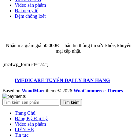
Video sản phẩm
Đai nẹp y tế
Đệm chống loét
ĐĂNG KÝ EMAIL NHẬN BẢN TIN SỨC KHỎE,
KHUYẾN MẠI
Nhận mã giảm giá 50.000Đ – bản tin thông tin sức khỏe, khuyến
mại cập nhật.
[mc4wp_form id="74"]
IMEDICARE TUYỂN ĐẠI LÝ BÁN HÀNG
Based on
WoodMart
theme© 2026
WooCommerce Themes
.
Tìm kiếm
Trang Chủ
Đăng Ký Đại Lý
Video sản phẩm
LIÊN HỆ
Tin tức