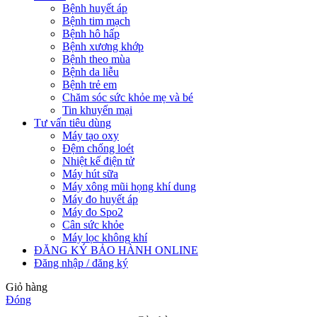
Bệnh huyết áp
Bệnh tim mạch
Bệnh hô hấp
Bệnh xương khớp
Bệnh theo mùa
Bệnh da liễu
Bệnh trẻ em
Chăm sóc sức khỏe mẹ và bé
Tin khuyến mại
Tư vấn tiêu dùng
Máy tạo oxy
Đệm chống loét
Nhiệt kế điện tử
Máy hút sữa
Máy xông mũi họng khí dung
Máy đo huyết áp
Máy đo Spo2
Cân sức khỏe
Máy lọc không khí
ĐĂNG KÝ BẢO HÀNH ONLINE
Đăng nhập / đăng ký
Giỏ hàng
Đóng