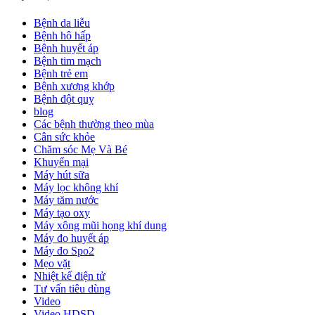
Bệnh da liễu
Bệnh hô hấp
Bệnh huyết áp
Bệnh tim mạch
Bệnh trẻ em
Bệnh xương khớp
Bệnh đột quỵ
blog
Các bệnh thường theo mùa
Cân sức khỏe
Chăm sóc Mẹ Và Bé
Khuyến mại
Máy hút sữa
Máy lọc không khí
Máy tăm nước
Máy tạo oxy
Máy xông mũi họng khí dung
Máy đo huyết áp
Máy đo Spo2
Mẹo vặt
Nhiệt kế điện tử
Tư vấn tiêu dùng
Video
Video HDSD