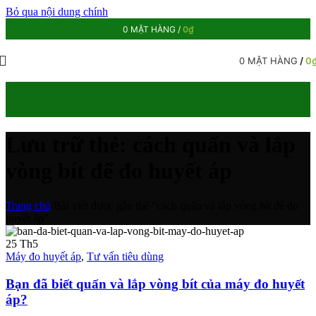
Bỏ qua nội dung chính
0
MẶT HÀNG
/
0
₫
0
MẶT HÀNG
/
0
Lưu trữ thẻ: cách quấn và lắp
vòng bít để đo huyết áp
Trang chủ
/
Bài viết được gắn thẻ “cách quấn và lắp vòng bít để đo
huyết áp”
25
Th5
Máy đo huyết áp
,
Tư vấn tiêu dùng
Bạn đã biết quấn và lắp vòng bít của máy đo huyết
áp?