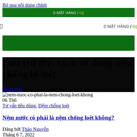
Bỏ qua nội dung chính
0
MẶT HÀNG
/
0
₫
0
MẶT HÀNG
/
0
Lưu trữ thẻ: cách sử dụng nệm
chống lở loét
Trang chủ
/
Bài viết được gắn thẻ “cách sử dụng nệm chống lở loét”
06
Th6
Tư vấn tiêu dùng
,
Đệm chống loét
Nệm nước có phải là nệm chống loét không?
Đăng bởi
Thảo Nguyễn
Tháng 6 7, 2022