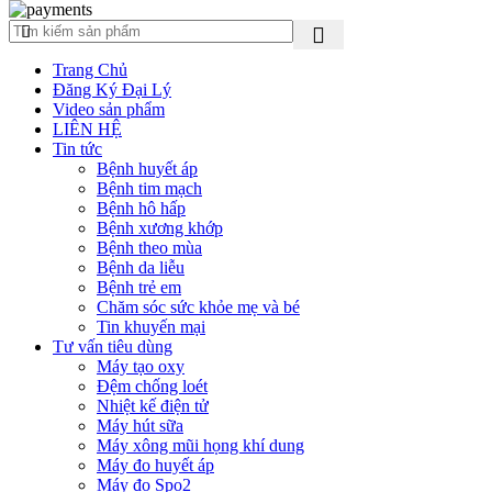
Trang Chủ
Đăng Ký Đại Lý
Video sản phẩm
LIÊN HỆ
Tin tức
Bệnh huyết áp
Bệnh tim mạch
Bệnh hô hấp
Bệnh xương khớp
Bệnh theo mùa
Bệnh da liễu
Bệnh trẻ em
Chăm sóc sức khỏe mẹ và bé
Tin khuyến mại
Tư vấn tiêu dùng
Máy tạo oxy
Đệm chống loét
Nhiệt kế điện tử
Máy hút sữa
Máy xông mũi họng khí dung
Máy đo huyết áp
Máy đo Spo2