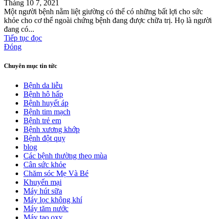
Tháng 10 7, 2021
Một người bệnh nằm liệt giường có thể có những bất lợi cho sức
khỏe cho cơ thể ngoài chứng bệnh đang được chữa trị. Họ là người
đang có...
Tiếp tục đọc
Đóng
Chuyên mục tin tức
Bệnh da liễu
Bệnh hô hấp
Bệnh huyết áp
Bệnh tim mạch
Bệnh trẻ em
Bệnh xương khớp
Bệnh đột quỵ
blog
Các bệnh thường theo mùa
Cân sức khỏe
Chăm sóc Mẹ Và Bé
Khuyến mại
Máy hút sữa
Máy lọc không khí
Máy tăm nước
Máy tạo oxy