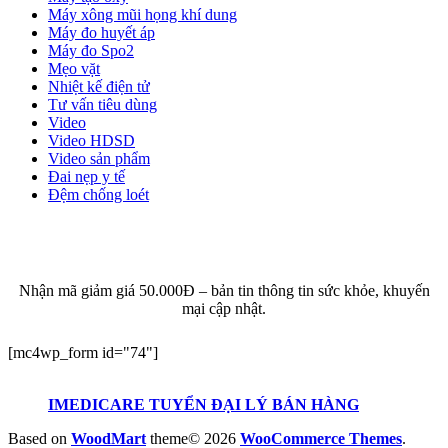
Máy xông mũi họng khí dung
Máy đo huyết áp
Máy đo Spo2
Mẹo vặt
Nhiệt kế điện tử
Tư vấn tiêu dùng
Video
Video HDSD
Video sản phẩm
Đai nẹp y tế
Đệm chống loét
ĐĂNG KÝ EMAIL NHẬN BẢN TIN SỨC KHỎE,
KHUYẾN MẠI
Nhận mã giảm giá 50.000Đ – bản tin thông tin sức khỏe, khuyến
mại cập nhật.
[mc4wp_form id="74"]
IMEDICARE TUYỂN ĐẠI LÝ BÁN HÀNG
Based on
WoodMart
theme© 2026
WooCommerce Themes
.