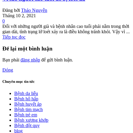
Đăng bởi
Thảo Nguyễn
Tháng 10 2, 2021
0
Đối với những người già và bệnh nhân cao tuổi phải nằm trong thời
gian dài, tình trạng lở loét xảy ra là điều không tránh khỏi. Vậy vì ...
Tiếp tục đọc
Để lại một bình luận
Bạn phải
đăng nhập
để gửi bình luận.
Đóng
Chuyên mục tin tức
Bệnh da liễu
Bệnh hô hấp
Bệnh huyết áp
Bệnh tim mạch
Bệnh trẻ em
Bệnh xương khớp
Bệnh đột quỵ
blog