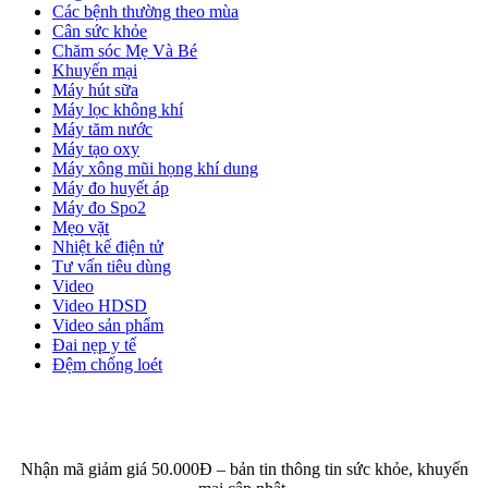
Các bệnh thường theo mùa
Cân sức khỏe
Chăm sóc Mẹ Và Bé
Khuyến mại
Máy hút sữa
Máy lọc không khí
Máy tăm nước
Máy tạo oxy
Máy xông mũi họng khí dung
Máy đo huyết áp
Máy đo Spo2
Mẹo vặt
Nhiệt kế điện tử
Tư vấn tiêu dùng
Video
Video HDSD
Video sản phẩm
Đai nẹp y tế
Đệm chống loét
ĐĂNG KÝ EMAIL NHẬN BẢN TIN SỨC KHỎE,
KHUYẾN MẠI
Nhận mã giảm giá 50.000Đ – bản tin thông tin sức khỏe, khuyến