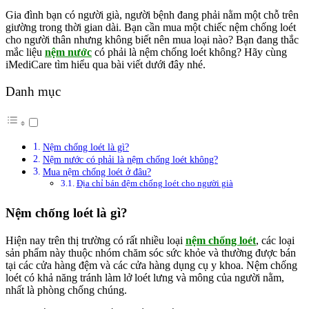
Gia đình bạn có người già, người bệnh đang phải nằm một chỗ trên
giường trong thời gian dài. Bạn cần mua một chiếc nệm chống loét
cho người thân nhưng không biết nên mua loại nào? Bạn đang thắc
mắc liệu
nệm nước
có phải là nệm chống loét không? Hãy cùng
iMediCare tìm hiểu qua bài viết dưới đây nhé.
Danh mục
Nệm chống loét là gì?
Nệm nước có phải là nệm chống loét không?
Mua nệm chống loét ở đâu?
Địa chỉ bán đệm chống loét cho người già
Nệm chống loét là gì?
Hiện nay trên thị trường có rất nhiều loại
nệm chống loét
, các loại
sản phẩm này thuộc nhóm chăm sóc sức khỏe và thường được bán
tại các cửa hàng đệm và các cửa hàng dụng cụ y khoa. Nệm chống
loét có khả năng tránh làm lở loét lưng và mông của người nằm,
nhất là phòng chống chúng.