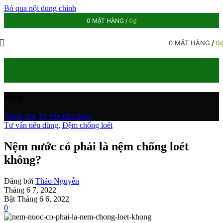
Bỏ qua nội dung chính
0
MẶT HÀNG
/
0
₫
0
MẶT HÀNG
/
0
Blog
Trang chủ
/
Tư vấn tiêu dùng
Tư vấn tiêu dùng
,
Đệm chống loét
Nệm nước có phải là nệm chống loét
không?
Đăng bởi
Thảo Nguyễn
Tháng 6 7, 2022
Bật Tháng 6 6, 2022
0