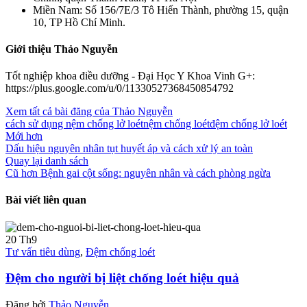
Miền Nam: Số 156/7E/3 Tô Hiến Thành, phường 15, quận
10, TP Hồ Chí Minh.
Giới thiệu Thảo Nguyễn
Tốt nghiệp khoa điều dưỡng - Đại Học Y Khoa Vinh G+:
https://plus.google.com/u/0/11330527368450854792
Xem tất cả bài đăng của Thảo Nguyễn
cách sử dụng nệm chống lở loét
nệm chống loét
đệm chống lở loét
Mới hơn
Dấu hiệu nguyên nhân tụt huyết áp và cách xử lý an toàn
Quay lại danh sách
Cũ hơn
Bệnh gai cột sống: nguyên nhân và cách phòng ngừa
Bài viết liên quan
20
Th9
Tư vấn tiêu dùng
,
Đệm chống loét
Đệm cho người bị liệt chống loét hiệu quả
Đăng bởi
Thảo Nguyễn