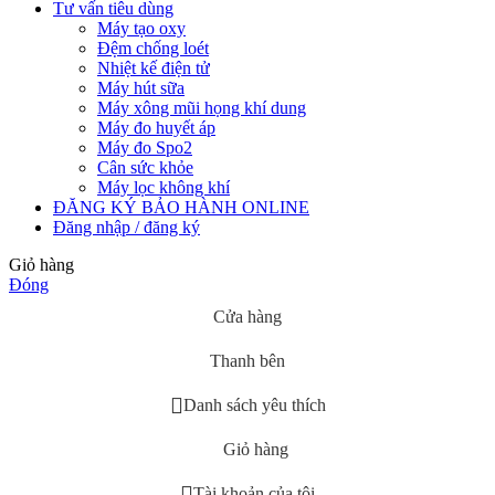
Tư vấn tiêu dùng
Máy tạo oxy
Đệm chống loét
Nhiệt kế điện tử
Máy hút sữa
Máy xông mũi họng khí dung
Máy đo huyết áp
Máy đo Spo2
Cân sức khỏe
Máy lọc không khí
ĐĂNG KÝ BẢO HÀNH ONLINE
Đăng nhập / đăng ký
Giỏ hàng
Đóng
Cửa hàng
Thanh bên
Danh sách yêu thích
Giỏ hàng
Tài khoản của tôi