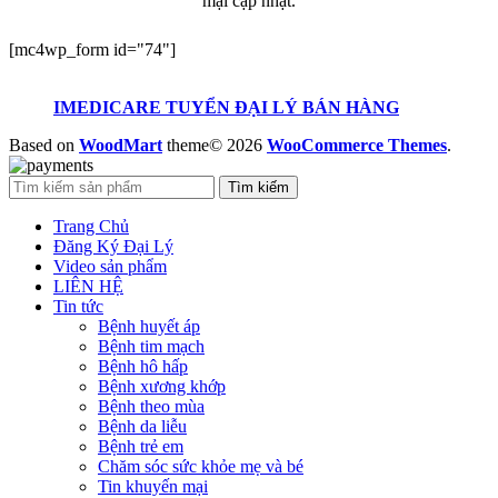
mại cập nhật.
[mc4wp_form id="74"]
IMEDICARE TUYỂN ĐẠI LÝ BÁN HÀNG
Based on
WoodMart
theme© 2026
WooCommerce Themes
.
Tìm kiếm
Trang Chủ
Đăng Ký Đại Lý
Video sản phẩm
LIÊN HỆ
Tin tức
Bệnh huyết áp
Bệnh tim mạch
Bệnh hô hấp
Bệnh xương khớp
Bệnh theo mùa
Bệnh da liễu
Bệnh trẻ em
Chăm sóc sức khỏe mẹ và bé
Tin khuyến mại