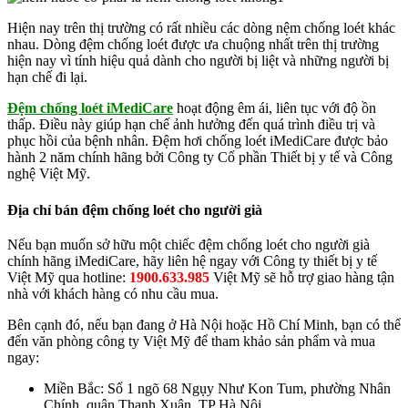
Hiện nay trên thị trường có rất nhiều các dòng nệm chống loét khác
nhau. Dòng đệm chống loét được ưa chuộng nhất trên thị trường
hiện nay vì tính hiệu quả dành cho người bị liệt và những người bị
hạn chế đi lại.
Đệm chống loét iMediCare
hoạt động êm ái, liên tục với độ ồn
thấp. Điều này giúp hạn chế ảnh hưởng đến quá trình điều trị và
phục hồi của bệnh nhân. Đệm hơi chống loét iMediCare được bảo
hành 2 năm chính hãng bởi Công ty Cổ phần Thiết bị y tế và Công
nghệ Việt Mỹ.
Địa chỉ bán đệm chống loét cho người già
Nếu bạn muốn sở hữu một chiếc đệm chống loét cho người già
chính hãng iMediCare, hãy liên hệ ngay với Công ty thiết bị y tế
Việt Mỹ qua hotline:
1900.633.985
Việt Mỹ sẽ hỗ trợ giao hàng tận
nhà với khách hàng có nhu cầu mua.
Bên cạnh đó, nếu bạn đang ở Hà Nội hoặc Hồ Chí Minh, bạn có thể
đến văn phòng công ty Việt Mỹ để tham khảo sản phẩm và mua
ngay:
Miền Bắc: Số 1 ngõ 68 Ngụy Như Kon Tum, phường Nhân
Chính, quận Thanh Xuân, TP Hà Nội