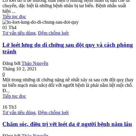
Lở loét do tì đè thường xuất hiện ở những bệnh nhân bị hạn chế di
chuyển, đặc biệt là những bệnh nhân bị tai biến. Bệnh nhân xuất
hiện ...
Tiếp tục đọc
01
Th4
Tư vấn tiêu dùng
,
Đệm chống loét
Lở loét lưng do di chứng sau đột quỵ và cách phòng
tránh
Đăng bởi
Thảo Nguyễn
Tháng 10 2, 2021
0
Một trong những di chứng nặng nề nhất xảy ra sau cơn đột quỵ (hay
tai biến mạch máu não) đối với người bệnh là phải nằm liệt một chỗ.
Đ...
Tiếp tục đọc
16
Th3
Tư vấn tiêu dùng
,
Đệm chống loét
Chăm sóc, điều trị vết loét da ở người bệnh nằm lâu
Đăng bởi
Thảo Nguyễn