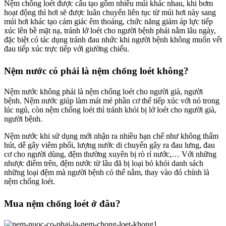
Nệm chống loét được cấu tạo gồm nhiều múi khác nhau, khi bơm
hoạt động thì hơi sẽ được luân chuyển liên tục từ múi hơi này sang
múi hơi khác tạo cảm giác êm thoáng, chức năng giảm áp lực tiếp
xúc lên bề mặt nạ, tránh lở loét cho người bệnh phải nằm lâu ngày,
đặc biệt có tác dụng tránh đau nhức khi người bệnh không muốn vết
đau tiếp xúc trực tiếp với giường chiếu.
Nệm nước có phải là nệm chống loét không?
Nệm nước không phải là nệm chống loét cho người già, người
bệnh. Nệm nước giúp làm mát mẻ phần cơ thể tiếp xúc với nó trong
lúc ngủ, còn nệm chống loét thì tránh khỏi bị lở loét cho người già,
người bệnh.
Nệm nước khi sử dụng mới nhận ra nhiều hạn chế như không thấm
hút, dễ gây viêm phổi, lượng nước di chuyển gây ra đau lưng, đau
cơ cho người dùng, đệm thường xuyên bị rò rỉ nước,… Với những
nhược điểm trên, đệm nước từ lâu đã bị loại bỏ khỏi danh sách
những loại đệm mà người bệnh có thể nằm, thay vào đó chính là
nệm chống loét.
Mua nệm chống loét ở đâu?