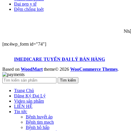
Đai nẹp y tế
Đệm chống loét
ĐĂ
Nhậ
[mc4wp_form id="74"]
IMEDICARE TUYỂN ĐẠI LÝ BÁN HÀNG
Based on
WoodMart
theme© 2026
WooCommerce Themes
.
Tìm kiếm
Trang Chủ
Đăng Ký Đại Lý
Video sản phẩm
LIÊN HỆ
Tin tức
Bệnh huyết áp
Bệnh tim mạch
Bệnh hô hấp