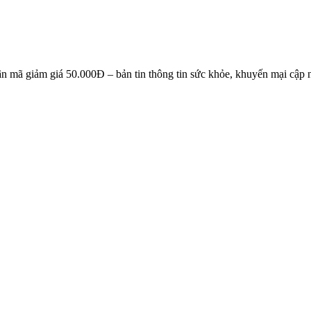
NG KÝ EMAIL NHẬN BẢN TIN SỨC KHỎE, KHUYẾN 
n mã giảm giá 50.000Đ – bản tin thông tin sức khỏe, khuyến mại cập n