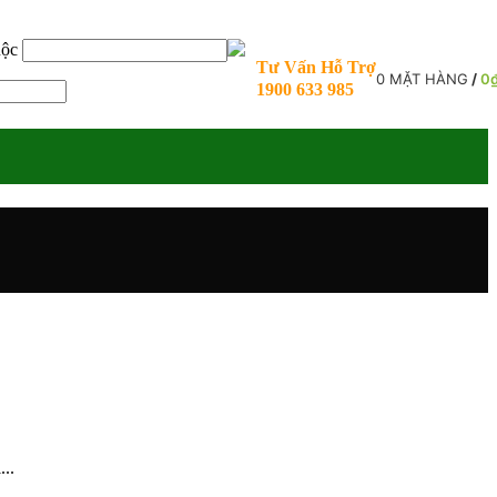
uộc
Tư Vấn Hỗ Trợ
0
MẶT HÀNG
/
0
1900 633 985
..