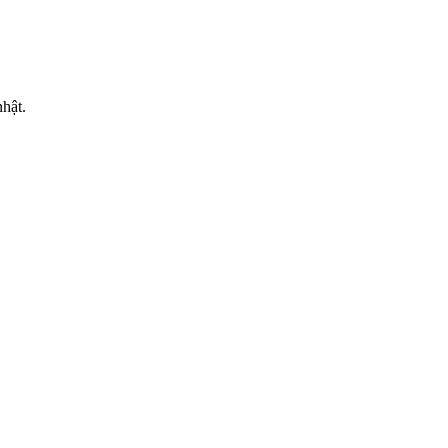
MẠI
hật.