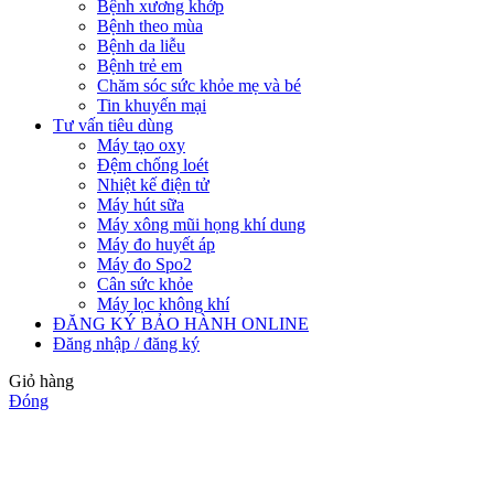
Bệnh xương khớp
Bệnh theo mùa
Bệnh da liễu
Bệnh trẻ em
Chăm sóc sức khỏe mẹ và bé
Tin khuyến mại
Tư vấn tiêu dùng
Máy tạo oxy
Đệm chống loét
Nhiệt kế điện tử
Máy hút sữa
Máy xông mũi họng khí dung
Máy đo huyết áp
Máy đo Spo2
Cân sức khỏe
Máy lọc không khí
ĐĂNG KÝ BẢO HÀNH ONLINE
Đăng nhập / đăng ký
Giỏ hàng
Đóng