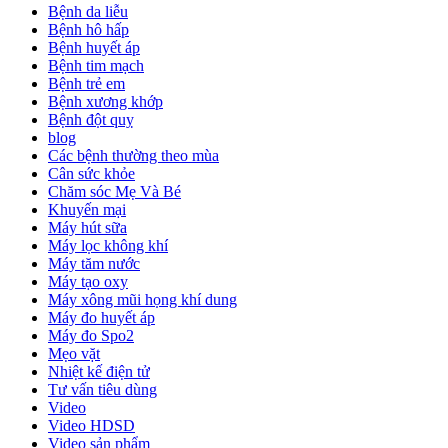
Bệnh da liễu
Bệnh hô hấp
Bệnh huyết áp
Bệnh tim mạch
Bệnh trẻ em
Bệnh xương khớp
Bệnh đột quỵ
blog
Các bệnh thường theo mùa
Cân sức khỏe
Chăm sóc Mẹ Và Bé
Khuyến mại
Máy hút sữa
Máy lọc không khí
Máy tăm nước
Máy tạo oxy
Máy xông mũi họng khí dung
Máy đo huyết áp
Máy đo Spo2
Mẹo vặt
Nhiệt kế điện tử
Tư vấn tiêu dùng
Video
Video HDSD
Video sản phẩm