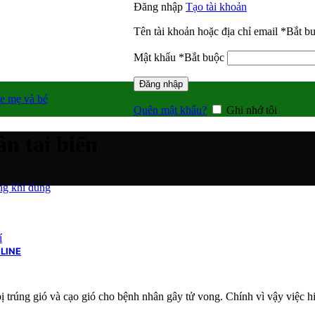
Đăng nhập
Tạo tài khoản
Tên tài khoản hoặc địa chỉ email
*
Bắt b
Mật khẩu
*
Bắt buộc
Đăng nhập
e mẹ và bé
Quên mật khẩu?
Ghi nhớ tôi
n tai biến
g khí dung
í
LINE
trúng gió và cạo gió cho bệnh nhân gây tử vong. Chính vì vậy việc hi.