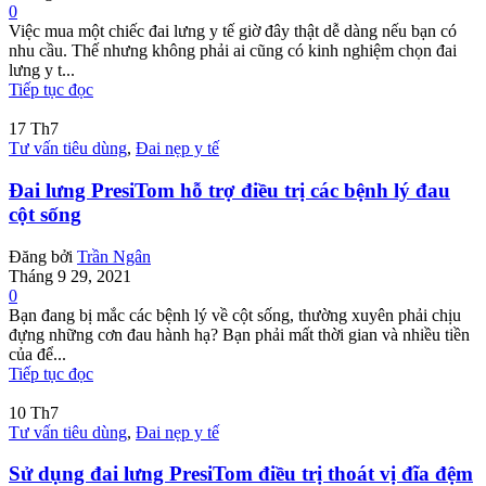
0
Việc mua một chiếc đai lưng y tế giờ đây thật dễ dàng nếu bạn có
nhu cầu. Thế nhưng không phải ai cũng có kinh nghiệm chọn đai
lưng y t...
Tiếp tục đọc
17
Th7
Tư vấn tiêu dùng
,
Đai nẹp y tế
Đai lưng PresiTom hỗ trợ điều trị các bệnh lý đau
cột sống
Đăng bởi
Trần Ngân
Tháng 9 29, 2021
0
Bạn đang bị mắc các bệnh lý về cột sống, thường xuyên phải chịu
đựng những cơn đau hành hạ? Bạn phải mất thời gian và nhiều tiền
của để...
Tiếp tục đọc
10
Th7
Tư vấn tiêu dùng
,
Đai nẹp y tế
Sử dụng đai lưng PresiTom điều trị thoát vị đĩa đệm