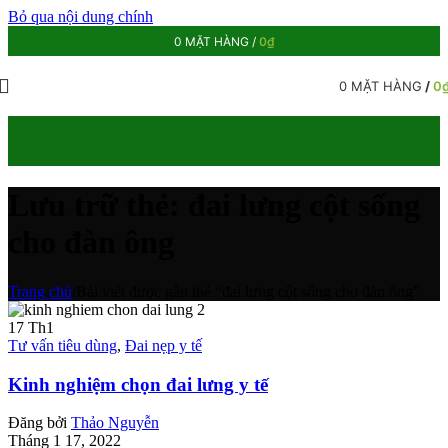
Bỏ qua nội dung chính
0
MẶT HÀNG
/
0
₫
0
MẶT HÀNG
/
0
Lưu trữ thẻ: đai lưng cột sống
cho đàn ông
Trang chủ
/
Bài viết được gắn thẻ “đai lưng cột sống cho đàn ông”
17
Th1
Tư vấn tiêu dùng
,
Đai nẹp y tế
Kinh nghiệm chọn đai lưng y tế
Đăng bởi
Thảo Nguyễn
Tháng 1 17, 2022