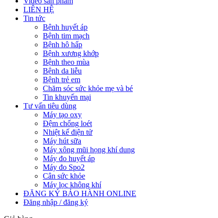
Video sản phẩm
LIÊN HỆ
Tin tức
Bệnh huyết áp
Bệnh tim mạch
Bệnh hô hấp
Bệnh xương khớp
Bệnh theo mùa
Bệnh da liễu
Bệnh trẻ em
Chăm sóc sức khỏe mẹ và bé
Tin khuyến mại
Tư vấn tiêu dùng
Máy tạo oxy
Đệm chống loét
Nhiệt kế điện tử
Máy hút sữa
Máy xông mũi họng khí dung
Máy đo huyết áp
Máy đo Spo2
Cân sức khỏe
Máy lọc không khí
ĐĂNG KÝ BẢO HÀNH ONLINE
Đăng nhập / đăng ký