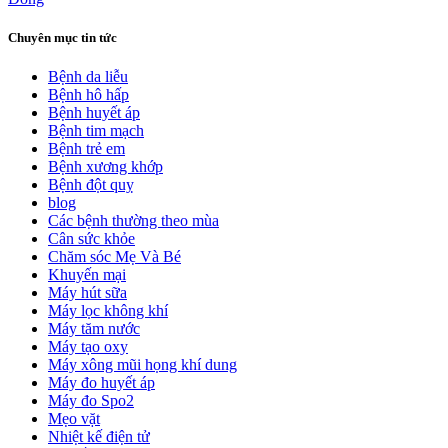
Chuyên mục tin tức
Bệnh da liễu
Bệnh hô hấp
Bệnh huyết áp
Bệnh tim mạch
Bệnh trẻ em
Bệnh xương khớp
Bệnh đột quỵ
blog
Các bệnh thường theo mùa
Cân sức khỏe
Chăm sóc Mẹ Và Bé
Khuyến mại
Máy hút sữa
Máy lọc không khí
Máy tăm nước
Máy tạo oxy
Máy xông mũi họng khí dung
Máy đo huyết áp
Máy đo Spo2
Mẹo vặt
Nhiệt kế điện tử