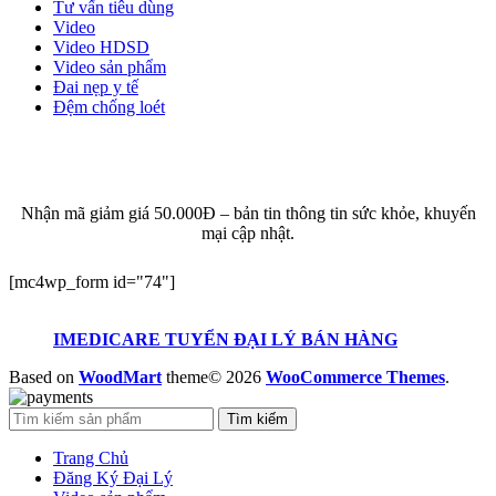
Tư vấn tiêu dùng
Video
Video HDSD
Video sản phẩm
Đai nẹp y tế
Đệm chống loét
ĐĂNG KÝ EMAIL NHẬN BẢN TIN SỨC KHỎE,
KHUYẾN MẠI
Nhận mã giảm giá 50.000Đ – bản tin thông tin sức khỏe, khuyến
mại cập nhật.
[mc4wp_form id="74"]
IMEDICARE TUYỂN ĐẠI LÝ BÁN HÀNG
Based on
WoodMart
theme© 2026
WooCommerce Themes
.
Tìm kiếm
Trang Chủ
Đăng Ký Đại Lý