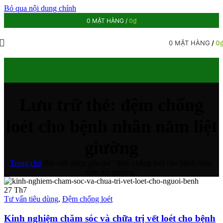
Bỏ qua nội dung chính
0
MẶT HÀNG
/
0
₫
0
MẶT HÀNG
/
0
Lưu trữ thẻ: đệm chống
loét cho bệnh nhân nằm liệt
giường
Trang chủ
/
Bài viết được gắn thẻ “đệm chống loét cho bệnh nhân
nằm liệt giường”
27
Th7
Tư vấn tiêu dùng
,
Đệm chống loét
Kinh nghiệm chăm sóc và chữa trị vết loét cho bệnh