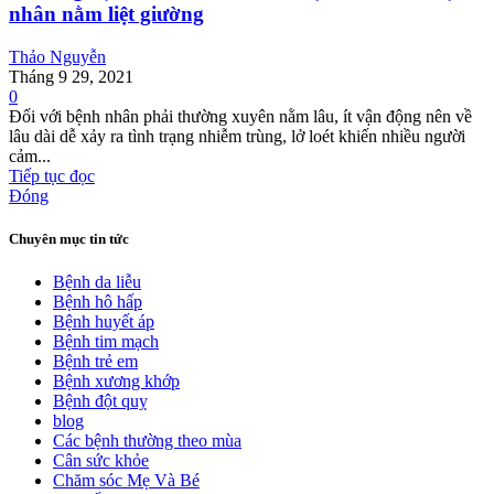
nhân nằm liệt giường
Thảo Nguyễn
Tháng 9 29, 2021
0
Đối với bệnh nhân phải thường xuyên nằm lâu, ít vận động nên về
lâu dài dễ xảy ra tình trạng nhiễm trùng, lở loét khiến nhiều người
cảm...
Tiếp tục đọc
Đóng
Chuyên mục tin tức
Bệnh da liễu
Bệnh hô hấp
Bệnh huyết áp
Bệnh tim mạch
Bệnh trẻ em
Bệnh xương khớp
Bệnh đột quỵ
blog
Các bệnh thường theo mùa
Cân sức khỏe
Chăm sóc Mẹ Và Bé