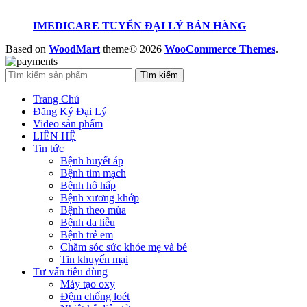
IMEDICARE TUYỂN ĐẠI LÝ BÁN HÀNG
Based on
WoodMart
theme© 2026
WooCommerce Themes
.
Tìm kiếm
Trang Chủ
Đăng Ký Đại Lý
Video sản phẩm
LIÊN HỆ
Tin tức
Bệnh huyết áp
Bệnh tim mạch
Bệnh hô hấp
Bệnh xương khớp
Bệnh theo mùa
Bệnh da liễu
Bệnh trẻ em
Chăm sóc sức khỏe mẹ và bé
Tin khuyến mại
Tư vấn tiêu dùng
Máy tạo oxy
Đệm chống loét