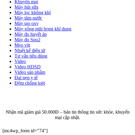
Khuyến mại
Máy hút sữa
Máy lọc không khí
Máy tăm nước
Máy tạo oxy
Máy xông mũi họng khí dung
Máy đo huyết áp
Máy đo Spo2
Mẹo vặt
Nhiệt kế điện tử
Tư vấn tiêu dùng
Video
Video HDSD
Video sản phẩm
Đai nẹp y tế
Đệm chống loét
ĐĂNG KÝ EMAIL NHẬN BẢN TIN SỨC KHỎE,
KHUYẾN MẠI
Nhận mã giảm giá 50.000Đ – bản tin thông tin sức khỏe, khuyến
mại cập nhật.
[mc4wp_form id="74"]