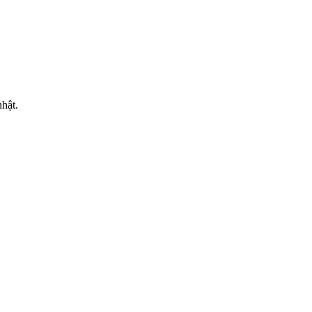
MẠI
hật.