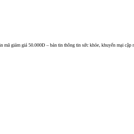
NG KÝ EMAIL NHẬN BẢN TIN SỨC KHỎE, KHUYẾN 
n mã giảm giá 50.000Đ – bản tin thông tin sức khỏe, khuyến mại cập n