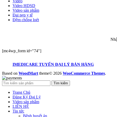
Video
Video HDSD
Video sản phẩm
Đai nẹp y tế
Đệm chống loét
ĐĂ
Nhậ
[mc4wp_form id="74"]
IMEDICARE TUYỂN ĐẠI LÝ BÁN HÀNG
Based on
WoodMart
theme© 2026
WooCommerce Themes
.
Tìm kiếm
Trang Chủ
Đăng Ký Đại Lý
Video sản phẩm
LIÊN HỆ
Tin tức
Bệnh huyết áp