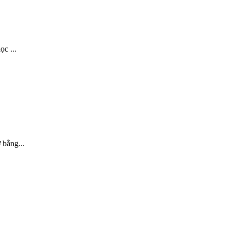
c ...
bằng...