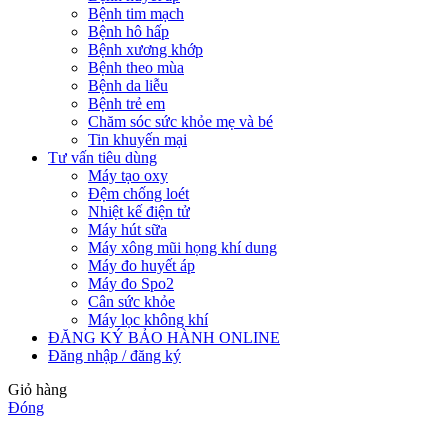
Bệnh tim mạch
Bệnh hô hấp
Bệnh xương khớp
Bệnh theo mùa
Bệnh da liễu
Bệnh trẻ em
Chăm sóc sức khỏe mẹ và bé
Tin khuyến mại
Tư vấn tiêu dùng
Máy tạo oxy
Đệm chống loét
Nhiệt kế điện tử
Máy hút sữa
Máy xông mũi họng khí dung
Máy đo huyết áp
Máy đo Spo2
Cân sức khỏe
Máy lọc không khí
ĐĂNG KÝ BẢO HÀNH ONLINE
Đăng nhập / đăng ký
Giỏ hàng
Đóng