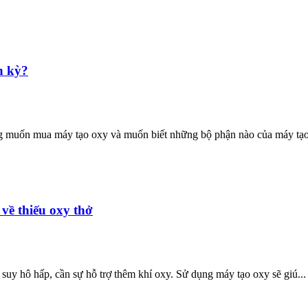
h kỳ?
g muốn mua máy tạo oxy và muốn biết những bộ phận nào của máy tạo 
về thiếu oxy thở
 suy hô hấp, cần sự hỗ trợ thêm khí oxy. Sử dụng máy tạo oxy sẽ giú...