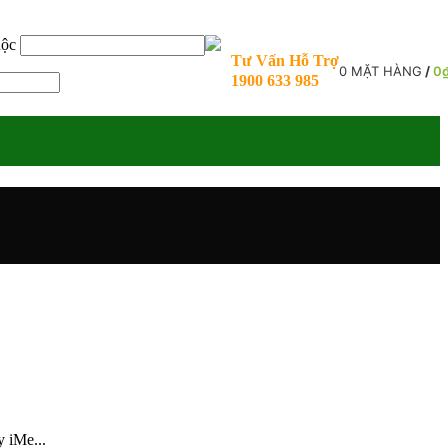
uộc
Tư Vấn Hỗ Trợ
0
MẶT HÀNG
/
0
1900 633 985
 iMe...