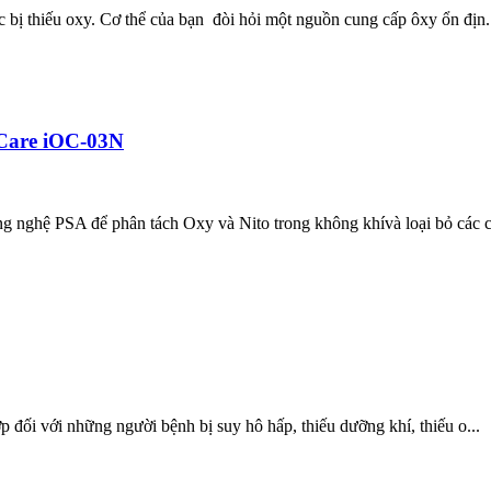
 bị thiếu oxy. Cơ thể của bạn đòi hỏi một nguồn cung cấp ôxy ổn địn.
iCare iOC-03N
g nghệ PSA để phân tách Oxy và Nito trong không khívà loại bỏ các c
p đối với những người bệnh bị suy hô hấp, thiếu dưỡng khí, thiếu o...