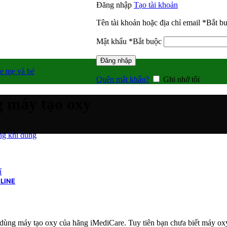
Đăng nhập
Tạo tài khoản
Tên tài khoản hoặc địa chỉ email
*
Bắt b
Mật khẩu
*
Bắt buộc
Đăng nhập
e mẹ và bé
Quên mật khẩu?
Ghi nhớ tôi
g máy tạo oxy
g khí dung
í
LINE
ùng máy tạo oxy của hãng iMediCare. Tuy tiên bạn chưa biết máy oxy