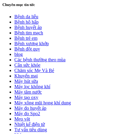
Chuyên mục tin tức
Bệnh da liễu
Bệnh hô hấp
Bệnh huyết áp
Bệnh tim mạch
Bệnh trẻ em
Bệnh xương khớp
Bệnh đột quỵ
blog
Các bệnh thường theo mùa
Cân sức khỏe
Chăm sóc Mẹ Và Bé
Khuyến mại
Máy hút sữa
Máy lọc không khí
Máy tăm nước
Máy tạo oxy
Máy xông mũi họng khí dung
Máy đo huyết áp
Máy đo Spo2
Mẹo vặt
Nhiệt kế điện tử
Tư vấn tiêu dùng