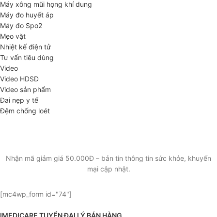
Máy xông mũi họng khí dung
Máy đo huyết áp
Máy đo Spo2
Mẹo vặt
Nhiệt kế điện tử
Tư vấn tiêu dùng
Video
Video HDSD
Video sản phẩm
Đai nẹp y tế
Đệm chống loét
ĐĂNG KÝ EMAIL NHẬN BẢN TIN SỨC KHỎE,
KHUYẾN MẠI
Nhận mã giảm giá 50.000Đ – bản tin thông tin sức khỏe, khuyến
mại cập nhật.
[mc4wp_form id="74"]
IMEDICARE TUYỂN ĐẠI LÝ BÁN HÀNG