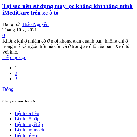
Tại sao nên sử dụng máy lọc không khí thông minh
iMediCare trên xe ô tô
Đăng bởi
Thảo Nguyễn
Tháng 10 2, 2021
0
Không khí ô nhiễm có ở mọi không gian quanh bạn, không chỉ ở
trong nhà và ngoài trời mà còn cả ở trong xe ô tô của bạn. Xe ô tô
với kho...
Tiếp tục đọc
1
2
3
Đóng
Chuyên mục tin tức
Bệnh da liễu
Bệnh hô hấp
Bệnh huyết áp
Bệnh tim mạch
Bệnh trẻ em