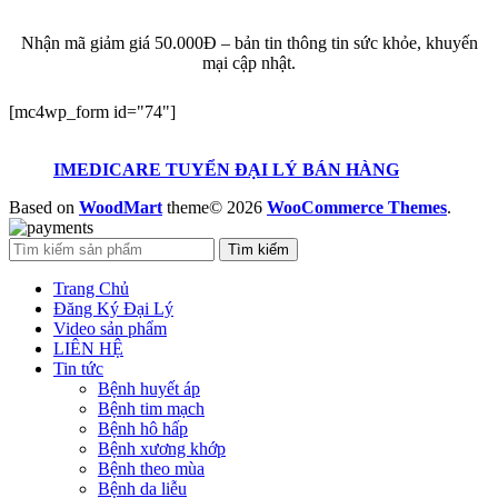
KHUYẾN MẠI
Nhận mã giảm giá 50.000Đ – bản tin thông tin sức khỏe, khuyến
mại cập nhật.
[mc4wp_form id="74"]
IMEDICARE TUYỂN ĐẠI LÝ BÁN HÀNG
Based on
WoodMart
theme© 2026
WooCommerce Themes
.
Tìm kiếm
Trang Chủ
Đăng Ký Đại Lý
Video sản phẩm
LIÊN HỆ
Tin tức
Bệnh huyết áp
Bệnh tim mạch
Bệnh hô hấp
Bệnh xương khớp
Bệnh theo mùa
Bệnh da liễu