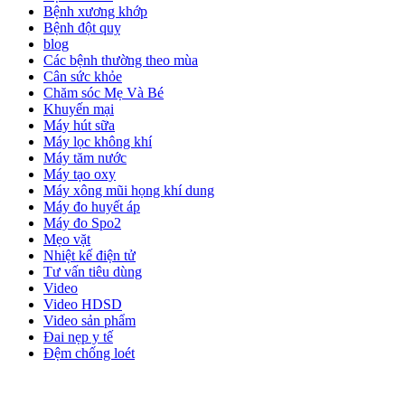
Bệnh xương khớp
Bệnh đột quỵ
blog
Các bệnh thường theo mùa
Cân sức khỏe
Chăm sóc Mẹ Và Bé
Khuyến mại
Máy hút sữa
Máy lọc không khí
Máy tăm nước
Máy tạo oxy
Máy xông mũi họng khí dung
Máy đo huyết áp
Máy đo Spo2
Mẹo vặt
Nhiệt kế điện tử
Tư vấn tiêu dùng
Video
Video HDSD
Video sản phẩm
Đai nẹp y tế
Đệm chống loét
ĐĂNG KÝ EMAIL NHẬN BẢN TIN SỨC KHỎE,