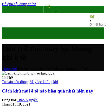
Bỏ qua nội dung chính
0
₫
/
0
mặt hàng
0
₫
/
0
mặt hàn
Lưu trữ thẻ: máy lọc không
khí ô tô
Trang chủ
/
Bài viết được gắn thẻ “máy lọc không khí ô tô”
15
Th9
Tư vấn tiêu dùng
,
Máy lọc không khí
Cách khử mùi ô tô nào hiệu quả nhất hiện nay
Đăng bởi
Thảo Nguyễn
Tháng 11 18, 2021