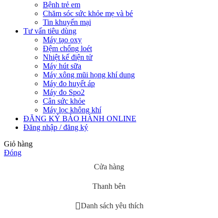
Bệnh trẻ em
Chăm sóc sức khỏe mẹ và bé
Tin khuyến mại
Tư vấn tiêu dùng
Máy tạo oxy
Đệm chống loét
Nhiệt kế điện tử
Máy hút sữa
Máy xông mũi họng khí dung
Máy đo huyết áp
Máy đo Spo2
Cân sức khỏe
Máy lọc không khí
ĐĂNG KÝ BẢO HÀNH ONLINE
Đăng nhập / đăng ký
Giỏ hàng
Đóng
Cửa hàng
Thanh bên
Danh sách yêu thích