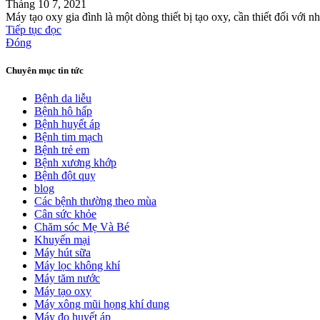
Tháng 10 7, 2021
Máy tạo oxy gia đình là một dòng thiết bị tạo oxy, cần thiết đối với 
Tiếp tục đọc
Đóng
Chuyên mục tin tức
Bệnh da liễu
Bệnh hô hấp
Bệnh huyết áp
Bệnh tim mạch
Bệnh trẻ em
Bệnh xương khớp
Bệnh đột quỵ
blog
Các bệnh thường theo mùa
Cân sức khỏe
Chăm sóc Mẹ Và Bé
Khuyến mại
Máy hút sữa
Máy lọc không khí
Máy tăm nước
Máy tạo oxy
Máy xông mũi họng khí dung
Máy đo huyết áp