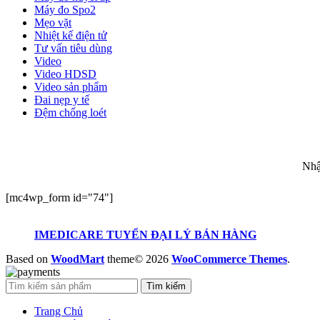
Máy đo Spo2
Mẹo vặt
Nhiệt kế điện tử
Tư vấn tiêu dùng
Video
Video HDSD
Video sản phẩm
Đai nẹp y tế
Đệm chống loét
ĐĂ
Nhậ
[mc4wp_form id="74"]
IMEDICARE TUYỂN ĐẠI LÝ BÁN HÀNG
Based on
WoodMart
theme© 2026
WooCommerce Themes
.
Tìm kiếm
Trang Chủ