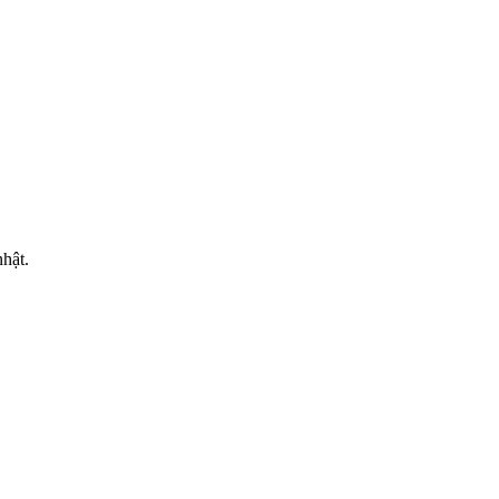
MẠI
hật.