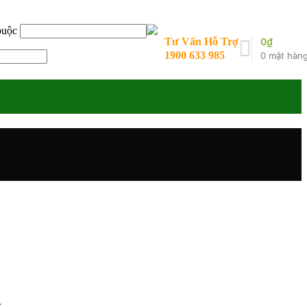
buộc
Tư Vấn Hỗ Trợ
0
₫
1900 633 985
0
mặt hàn
.