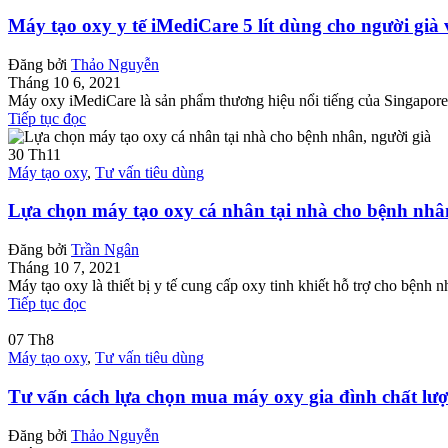
Máy tạo oxy y tế iMediCare 5 lít dùng cho người già
Đăng bởi
Thảo Nguyễn
Tháng 10 6, 2021
Máy oxy iMediCare là sản phẩm thương hiệu nổi tiếng của Singapore. 
Tiếp tục đọc
30
Th11
Máy tạo oxy
,
Tư vấn tiêu dùng
Lựa chọn máy tạo oxy cá nhân tại nhà cho bệnh nhân
Đăng bởi
Trần Ngân
Tháng 10 7, 2021
Máy tạo oxy là thiết bị y tế cung cấp oxy tinh khiết hỗ trợ cho bệnh 
Tiếp tục đọc
07
Th8
Máy tạo oxy
,
Tư vấn tiêu dùng
Tư vấn cách lựa chọn mua máy oxy gia đình chất lư
Đăng bởi
Thảo Nguyễn