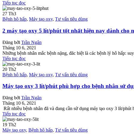
Tiếp tục đọc
27
Th3
Bệnh hô hấp
,
Máy tạo oxy
,
Tư vấn tiêu dùng
2 máy tạo oxy 5 lít/phút tốt nhất hiện nay dành cho 
Đăng bởi
Trần Ngân
Tháng 10 6, 2021
Những bệnh nhân mắc bệnh nặng, đăc biệt là các bệnh lý hô hấp: suy 
Tiếp tục đọc
20
Th2
Bệnh hô hấp
,
Máy tạo oxy
,
Tư vấn tiêu dùng
Máy tạo oxy 3 lít/phút phù hợp cho bệnh nhân sử dụ
Đăng bởi
Trần Ngân
Tháng 10 6, 2021
Rất nhiều bệnh nhân đã và đang cần sử dụng máy tạo oxy 3 lít/phút hoặ
Tiếp tục đọc
19
Th2
Máy tạo oxy
,
Bệnh hô hấp
,
Tư vấn tiêu dùng