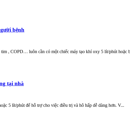
người bệnh
tim , COPD… luôn cần có một chiếc máy tạo khí oxy 5 lít/phút hoặc bì
ng tại nhà
c 5 lít/phút để hỗ trợ cho việc điều trị và hô hấp dễ dàng hơn. V...