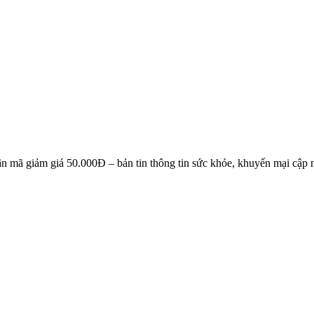
NG KÝ EMAIL NHẬN BẢN TIN SỨC KHỎE, KHUYẾN 
n mã giảm giá 50.000Đ – bản tin thông tin sức khỏe, khuyến mại cập n