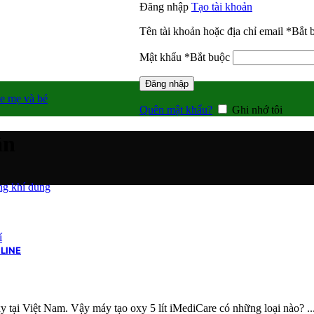
Đăng nhập
Tạo tài khoản
Tên tài khoản hoặc địa chỉ email
*
Bắt 
Mật khẩu
*
Bắt buộc
Đăng nhập
e mẹ và bé
Quên mật khẩu?
Ghi nhớ tôi
ân
g khí dung
í
LINE
y tại Việt Nam. Vậy máy tạo oxy 5 lít iMediCare có những loại nào? ..