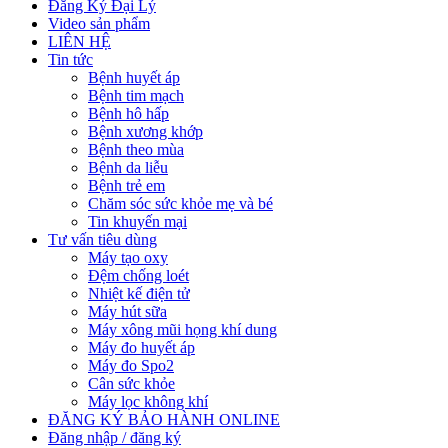
Đăng Ký Đại Lý
Video sản phẩm
LIÊN HỆ
Tin tức
Bệnh huyết áp
Bệnh tim mạch
Bệnh hô hấp
Bệnh xương khớp
Bệnh theo mùa
Bệnh da liễu
Bệnh trẻ em
Chăm sóc sức khỏe mẹ và bé
Tin khuyến mại
Tư vấn tiêu dùng
Máy tạo oxy
Đệm chống loét
Nhiệt kế điện tử
Máy hút sữa
Máy xông mũi họng khí dung
Máy đo huyết áp
Máy đo Spo2
Cân sức khỏe
Máy lọc không khí
ĐĂNG KÝ BẢO HÀNH ONLINE
Đăng nhập / đăng ký