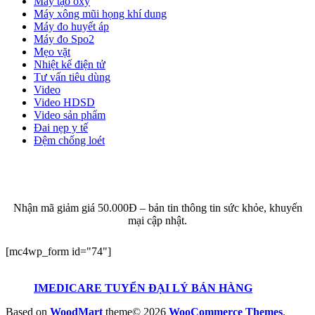
Máy tạo oxy
Máy xông mũi họng khí dung
Máy đo huyết áp
Máy đo Spo2
Mẹo vặt
Nhiệt kế điện tử
Tư vấn tiêu dùng
Video
Video HDSD
Video sản phẩm
Đai nẹp y tế
Đệm chống loét
ĐĂNG KÝ EMAIL NHẬN BẢN TIN SỨC KHỎE,
KHUYẾN MẠI
Nhận mã giảm giá 50.000Đ – bản tin thông tin sức khỏe, khuyến
mại cập nhật.
[mc4wp_form id="74"]
IMEDICARE TUYỂN ĐẠI LÝ BÁN HÀNG
Based on
WoodMart
theme© 2026
WooCommerce Themes
.