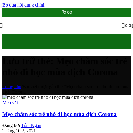
Bỏ qua nội dung chính
25
0
0
₫
TH2
0
0
Lưu trữ thẻ: Mẹo chăm sóc trẻ
nhỏ đi học mùa dịch Corona
Trang chủ
/
Bài viết được gắn thẻ “Mẹo chăm sóc trẻ nhỏ đi học mùa
dịch Corona”
Mẹo vặt
Mẹo chăm sóc trẻ nhỏ đi học mùa dịch Corona
Đăng bởi
Trần Ngân
Tháng 10 2, 2021