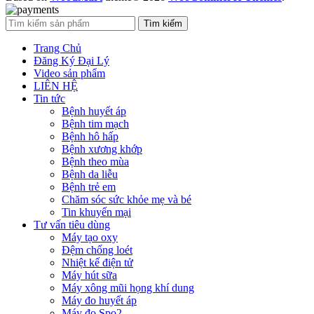
Tìm kiếm
Trang Chủ
Đăng Ký Đại Lý
Video sản phẩm
LIÊN HỆ
Tin tức
Bệnh huyết áp
Bệnh tim mạch
Bệnh hô hấp
Bệnh xương khớp
Bệnh theo mùa
Bệnh da liễu
Bệnh trẻ em
Chăm sóc sức khỏe mẹ và bé
Tin khuyến mại
Tư vấn tiêu dùng
Máy tạo oxy
Đệm chống loét
Nhiệt kế điện tử
Máy hút sữa
Máy xông mũi họng khí dung
Máy đo huyết áp
Máy đo Spo2