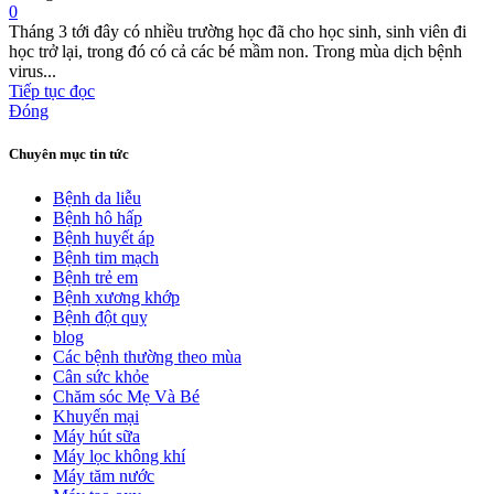
0
Tháng 3 tới đây có nhiều trường học đã cho học sinh, sinh viên đi
học trở lại, trong đó có cả các bé mầm non. Trong mùa dịch bệnh
virus...
Tiếp tục đọc
Đóng
Chuyên mục tin tức
Bệnh da liễu
Bệnh hô hấp
Bệnh huyết áp
Bệnh tim mạch
Bệnh trẻ em
Bệnh xương khớp
Bệnh đột quỵ
blog
Các bệnh thường theo mùa
Cân sức khỏe
Chăm sóc Mẹ Và Bé
Khuyến mại
Máy hút sữa
Máy lọc không khí
Máy tăm nước